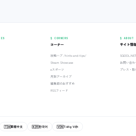
IES
§ CORNERS
§ ABOUT
コーナー
サイト情
攻略ハブ /hints-and-tips/
SQOOL.N
Steam Showcase
お問い合わ
eスポーツ
プレス・取
月別アーカイブ
編集部のおすすめ
RSSフィード
🇹🇼
🇰🇷
🇻🇳
繁體中文
한국어
Tiếng Việt