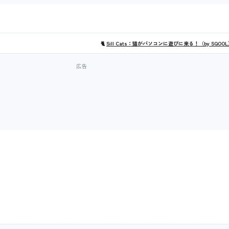
🐈
Sill Cats：猫がパソコンに遊びに来る！（by SQOO