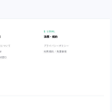
§ LEGAL
報
法務・規約
ETについて
プライバシーポリシー
せ
利用規約 / 免責事項
材窓口