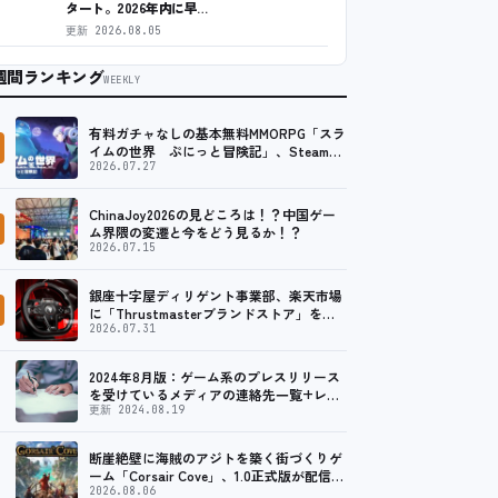
タート。2026年内に早…
更新
2026.08.05
週間ランキング
WEEKLY
有料ガチャなしの基本無料MMORPG「スラ
イムの世界 ぷにっと冒険記」、Steam向
けの無料体験版が8月末に配信決定
2026.07.27
ChinaJoy2026の見どころは！？中国ゲー
ム界隈の変遷と今をどう見るか！？
2026.07.15
銀座十字屋ディリゲント事業部、楽天市場
に「Thrustmasterブランドストア」をオ
ープン。記念キャンペーンでポイントアッ
2026.07.31
プ。 …
2024年8月版：ゲーム系のプレスリリース
を受けているメディアの連絡先一覧+レビ
ュー依頼先一覧
更新 2024.08.19
断崖絶壁に海賊のアジトを築く街づくりゲ
ーム「Corsair Cove」、1.0正式版が配信開
始！
2026.08.06