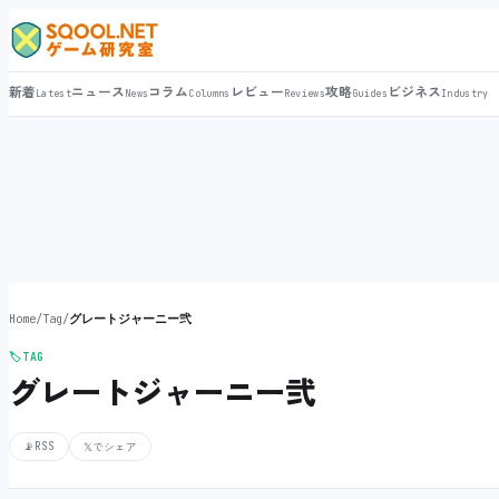
新着
ニュース
コラム
レビュー
攻略
ビジネス
Latest
News
Columns
Reviews
Guides
Industry
Home
/
Tag
/
グレートジャーニー弐
🏷️
TAG
グレートジャーニー弐
📡
RSS
𝕏
でシェア