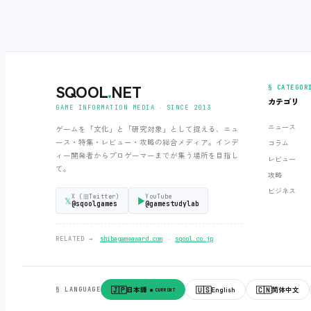
SQOOL
.
NET
§ CATEGOR
カテゴリ
GAME INFORMATION MEDIA ‧ SINCE 2013
ニュース
ゲームを「文化」と「研究対象」として捉える、ニュ
ース・特集・レビュー・攻略の総合メディア。インデ
コラム
ィー開発者からプロゲーマーまでが集う場所を目指し
レビュー
て。
攻略
ビジネス
X (旧Twitter)
YouTube
𝕏
▶
@sqoolgames
@gamestudylab
‧
RELATED →
shibagameaward.com
sqool.co.jp
🇯🇵
🇺🇸
🇨🇳
日本語
English
简体中文
§ LANGUAGE
● CURRENT