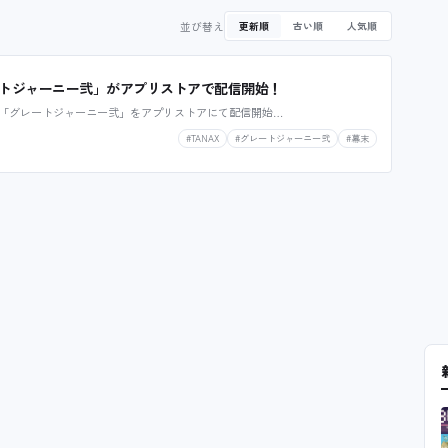
並び替え
更新順
古い順
人気順
トジャーニー弐」がアプリストアで配信開始！
続編「グレートジャーニー弐」をアプリストアにて配信開始…
#TANAX
#グレートジャーニー弐
#幕末