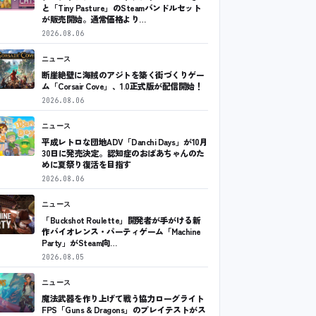
と「Tiny Pasture」のSteamバンドルセット
が販売開始。通常価格より…
2026.08.06
ニュース
断崖絶壁に海賊のアジトを築く街づくりゲー
ム「Corsair Cove」、1.0正式版が配信開始！
2026.08.06
ニュース
平成レトロな団地ADV「Danchi Days」が10月
30日に発売決定。認知症のおばあちゃんのた
めに夏祭り復活を目指す
2026.08.06
ニュース
「Buckshot Roulette」開発者が手がける新
作バイオレンス・パーティゲーム「Machine
Party」がSteam向…
2026.08.05
ニュース
魔法武器を作り上げて戦う協力ローグライト
FPS「Guns & Dragons」のプレイテストがス