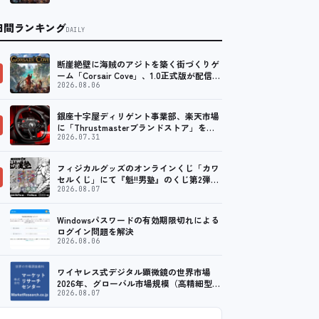
日間ランキング
DAILY
断崖絶壁に海賊のアジトを築く街づくりゲ
ーム「Corsair Cove」、1.0正式版が配信開
始！
2026.08.06
銀座十字屋ディリゲント事業部、楽天市場
に「Thrustmasterブランドストア」をオ
ープン。記念キャンペーンでポイントアッ
2026.07.31
プ。 …
フィジカルグッズのオンラインくじ「カワ
セルくじ」にて『魁!!男塾』のくじ第2弾が
販売開始！
2026.08.07
Windowsパスワードの有効期限切れによる
ログイン問題を解決
2026.08.06
ワイヤレス式デジタル顕微鏡の世界市場
2026年、グローバル市場規模（高精細型、
超高精細型）・分析レポートを発表
2026.08.07