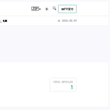
🔍
▾
🇯🇵
☀
📧
PR受付
L）
🐈‍⬛
📅
2026.08.09
TOTAL ARTICLES
1