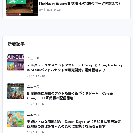
脱出ゲーム
The Happy Escape 11 攻略 その1(棚のマークの謎まで)
📅
更新
2016.09.29
新着記事
ニュース
デスクトップマスコットアプリ「Sill Cats」と「Tiny Pasture」
のSteamバンドルセットが販売開始。通常価格より…
2026.08.06
ニュース
断崖絶壁に海賊のアジトを築く街づくりゲーム「Corsair
Cove」、1.0正式版が配信開始！
2026.08.06
ニュース
平成レトロな団地ADV「Danchi Days」が10月30日に発売決定。
認知症のおばあちゃんのために夏祭り復活を目指す
2026.08.06