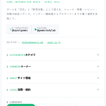
GAME INFORMATION MEDIA ‧ SINCE 2013
ゲームを「文化」と「研究対象」として捉える、ニュース・特集・レビュー・
攻略の総合メディア。インディー開発者からプロゲーマーまでが集う場所を目
指して。
X (旧Twitter)
YouTube
𝕏
▶
@sqoolgames
@gamestudylab
‧
RELATED →
shibagameaward.com
sqool.co.jp
＋
カテゴリ
§ CATEGORIES
＋
コーナー
§ CORNERS
＋
サイト情報
§ ABOUT
＋
法務・規約
§ LEGAL
§ LANGUAGE