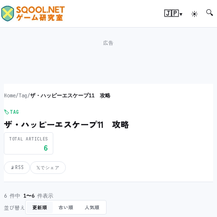
🔍
▾
🇯🇵
☀
Home
/
Tag
/
ザ・ハッピーエスケープ11 攻略
🏷️
TAG
ザ・ハッピーエスケープ11 攻略
TOTAL ARTICLES
6
📡
RSS
𝕏
でシェア
6 件中
1〜6
件表示
並び替え
更新順
古い順
人気順