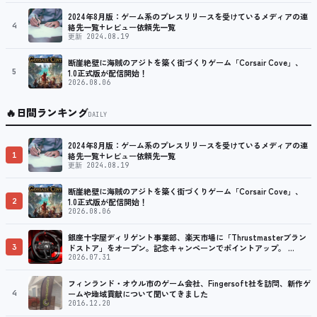
2024年8月版：ゲーム系のプレスリリースを受けているメディアの連
4
絡先一覧+レビュー依頼先一覧
更新 2024.08.19
断崖絶壁に海賊のアジトを築く街づくりゲーム「Corsair Cove」、
5
1.0正式版が配信開始！
2026.08.06
🔥
日間ランキング
DAILY
2024年8月版：ゲーム系のプレスリリースを受けているメディアの連
1
絡先一覧+レビュー依頼先一覧
更新 2024.08.19
断崖絶壁に海賊のアジトを築く街づくりゲーム「Corsair Cove」、
2
1.0正式版が配信開始！
2026.08.06
銀座十字屋ディリゲント事業部、楽天市場に「Thrustmasterブラン
3
ドストア」をオープン。記念キャンペーンでポイントアップ。 …
2026.07.31
フィンランド・オウル市のゲーム会社、Fingersoft社を訪問、新作ゲ
4
ームや地域貢献について聞いてきました
2016.12.20