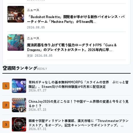
ニュース
「Buckshot Roulette」開発者が手がける新作バイオレンス・パ
ーティゲーム「Machine Party」がSteam向…
2026.08.05
ニュース
魔法武器を作り上げて戦う協力ローグライトFPS「Guns &
Dragons」のプレイテストがスタート。2026年内に早…
更新
2026.08.05
🏆
週間ランキング
WEEKLY
有料ガチャなしの基本無料MMORPG「スライムの世界 ぷにっと冒
1
険記」、Steam向けの無料体験版が8月末に配信決定
2026.07.27
ChinaJoy2026の見どころは！？中国ゲーム界隈の変遷と今をどう見
2
るか！？
2026.07.15
銀座十字屋ディリゲント事業部、楽天市場に「Thrustmasterブラン
3
ドストア」をオープン。記念キャンペーンでポイントアップ。 …
2026.07.31