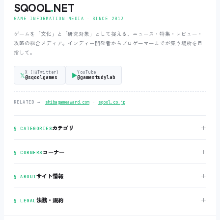
SQOOL
.
NET
GAME INFORMATION MEDIA ‧ SINCE 2013
ゲームを「文化」と「研究対象」として捉える、ニュース・特集・レビュー・
攻略の総合メディア。インディー開発者からプロゲーマーまでが集う場所を目
指して。
X (旧Twitter)
YouTube
𝕏
▶
@sqoolgames
@gamestudylab
‧
RELATED →
shibagameaward.com
sqool.co.jp
＋
カテゴリ
§ CATEGORIES
＋
コーナー
§ CORNERS
＋
サイト情報
§ ABOUT
＋
法務・規約
§ LEGAL