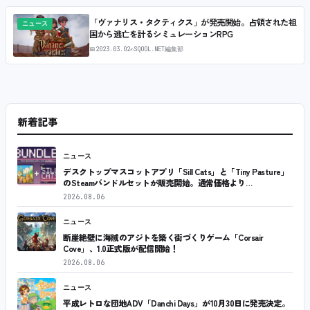
「ヴァナリス・タクティクス」が発売開始。占領された祖
ニュース
国から逃亡を計るシミュレーションRPG
📅
2023.03.02
✍
SQOOL.NET編集部
新着記事
ニュース
デスクトップマスコットアプリ「Sill Cats」と「Tiny Pasture」
のSteamバンドルセットが販売開始。通常価格より…
2026.08.06
ニュース
断崖絶壁に海賊のアジトを築く街づくりゲーム「Corsair
Cove」、1.0正式版が配信開始！
2026.08.06
ニュース
平成レトロな団地ADV「Danchi Days」が10月30日に発売決定。