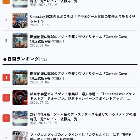
3
絡先一覧+レビュー依頼先一覧
更新 2024.08.19
ChinaJoy2026の見どころは！？中国ゲーム界隈の変遷と今をどう見
4
るか！？
2026.07.15
断崖絶壁に海賊のアジトを築く街づくりゲーム「Corsair Cove」、
5
1.0正式版が配信開始！
2026.08.06
🔥
日間ランキング
DAILY
断崖絶壁に海賊のアジトを築く街づくりゲーム「Corsair Cove」、
1
1.0正式版が配信開始！
2026.08.06
銀座十字屋ディリゲント事業部、楽天市場に「Thrustmasterブラン
2
ドストア」をオープン。記念キャンペーンでポイントアップ。 …
2026.07.31
2024年8月版：ゲーム系のプレスリリースを受けているメディアの連
3
絡先一覧+レビュー依頼先一覧
更新 2024.08.19
フィジカルグッズのオンラインくじ「カワセルくじ」にて『魁!!男
4
塾』のくじ第2弾が販売開始！