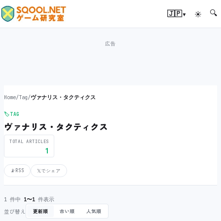
🔍
▾
🇯🇵
☀
Home
/
Tag
/
ヴァナリス・タクティクス
🏷️
TAG
ヴァナリス・タクティクス
TOTAL ARTICLES
1
📡
RSS
𝕏
でシェア
1 件中
1〜1
件表示
並び替え
更新順
古い順
人気順