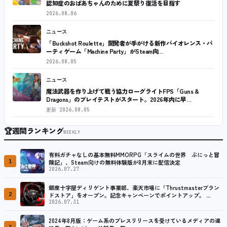
認知症のおばあちゃんのために夏祭り復活を目指す
2026.08.06
ニュース
「Buckshot Roulette」開発者が手がける新作バイオレンス・パ
ーティゲーム「Machine Party」がSteam向…
2026.08.05
ニュース
魔法武器を作り上げて戦う協力ローグライトFPS「Guns &
Dragons」のプレイテストがスタート。2026年内に早…
更新
2026.08.05
🏆
週間ランキング
WEEKLY
有料ガチャなしの基本無料MMORPG「スライムの世界 ぷにっと冒
1
険記」、Steam向けの無料体験版が8月末に配信決定
2026.07.27
銀座十字屋ディリゲント事業部、楽天市場に「Thrustmasterブラン
2
ドストア」をオープン。記念キャンペーンでポイントアップ。 …
2026.07.31
2024年8月版：ゲーム系のプレスリリースを受けているメディアの連