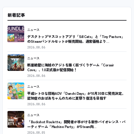
新着記事
ニュース
デスクトップマスコットアプリ「Sill Cats」と「Tiny Pasture」
のSteamバンドルセットが販売開始。通常価格より…
2026.08.06
ニュース
断崖絶壁に海賊のアジトを築く街づくりゲーム「Corsair
Cove」、1.0正式版が配信開始！
2026.08.06
ニュース
平成レトロな団地ADV「Danchi Days」が10月30日に発売決定。
認知症のおばあちゃんのために夏祭り復活を目指す
2026.08.06
ニュース
「Buckshot Roulette」開発者が手がける新作バイオレンス・パ
ーティゲーム「Machine Party」がSteam向…
2026.08.05