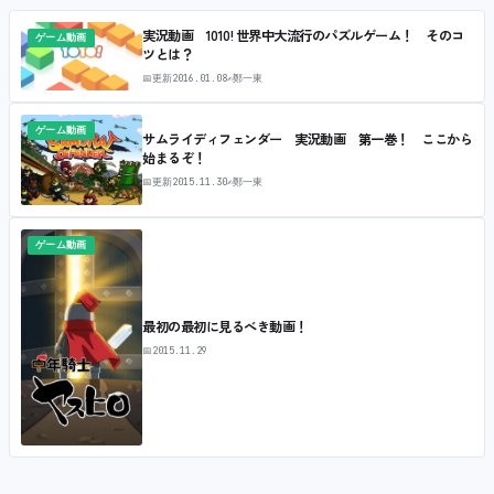
実況動画 1010! 世界中大流行のパズルゲーム！ そのコ
ゲーム動画
ツとは？
📅
更新
2016.01.08
✍
鄭一東
ゲーム動画
サムライディフェンダー 実況動画 第一巻！ ここから
始まるぞ！
📅
更新
2015.11.30
✍
鄭一東
ゲーム動画
最初の最初に見るべき動画！
📅
2015.11.29