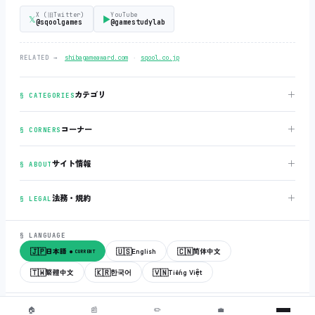
X (旧Twitter)
YouTube
𝕏
▶
@sqoolgames
@gamestudylab
‧
RELATED →
shibagameaward.com
sqool.co.jp
＋
カテゴリ
§ CATEGORIES
＋
コーナー
§ CORNERS
＋
サイト情報
§ ABOUT
＋
法務・規約
§ LEGAL
§ LANGUAGE
🇯🇵
🇺🇸
🇨🇳
日本語
English
简体中文
● CURRENT
🇹🇼
🇰🇷
🇻🇳
繁體中文
한국어
Tiếng Việt
© 2018-2026
sqool.co.jp
‧ All rights reserved.
v3.0.0
‧
build 20260505
‧
🏠
📰
✏️
💼