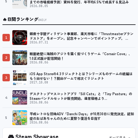
5
までの市場規模予測）資料を発行、年平均6.5%で成長する見込み
2026.08.05
🔥
日間ランキング
DAILY
銀座十字屋ディリゲント事業部、楽天市場に「Thrustmasterブラン
1
ドストア」をオープン。記念キャンペーンでポイントアップ。 …
2026.07.31
断崖絶壁に海賊のアジトを築く街づくりゲーム「Corsair Cove」、
2
1.0正式版が配信開始！
2026.08.06
iOS App Storeの4.3リジェクトとは？シリーズものゲームの続編は
3
もう出せない！？脱出ゲームで相次ぐリジェクト
2017.10.08
デスクトップマスコットアプリ「Sill Cats」と「Tiny Pasture」の
4
Steamバンドルセットが販売開始。通常価格より…
2026.08.06
平成レトロな団地ADV「Danchi Days」が10月30日に発売決定。認知
5
症のおばあちゃんのために夏祭り復活を目指す
2026.08.06
🎮
Steam Showcase
すべて見る →