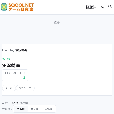
🔍
▾
🇯🇵
☀
Home
/
Tag
/
実況動画
🏷️
TAG
実況動画
TOTAL ARTICLES
3
📡
RSS
𝕏
でシェア
3 件中
1〜3
件表示
並び替え
更新順
古い順
人気順