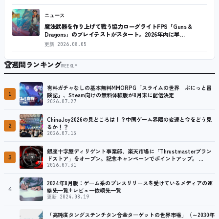
ニュース
魔法武器を作り上げて戦う協力ローグライトFPS「Guns &
Dragons」のプレイテストがスタート。2026年内に早…
更新
2026.08.05
🏆
週間ランキング
WEEKLY
有料ガチャなしの基本無料MMORPG「スライムの世界 ぷにっと冒
1
険記」、Steam向けの無料体験版が8月末に配信決定
2026.07.27
ChinaJoy2026の見どころは！？中国ゲーム界隈の変遷と今をどう見
2
るか！？
2026.07.15
銀座十字屋ディリゲント事業部、楽天市場に「Thrustmasterブラン
3
ドストア」をオープン。記念キャンペーンでポイントアップ。 …
2026.07.31
2024年8月版：ゲーム系のプレスリリースを受けているメディアの連
4
絡先一覧+レビュー依頼先一覧
更新 2024.08.19
「高純度タングステンチタン合金ターゲットの世界市場」（～2030年