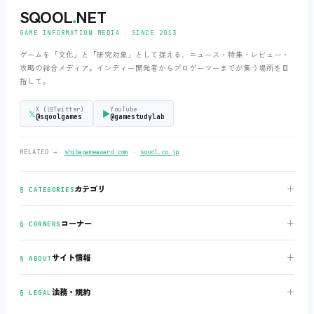
SQOOL
.
NET
GAME INFORMATION MEDIA ‧ SINCE 2013
ゲームを「文化」と「研究対象」として捉える、ニュース・特集・レビュー・
攻略の総合メディア。インディー開発者からプロゲーマーまでが集う場所を目
指して。
X (旧Twitter)
YouTube
𝕏
▶
@sqoolgames
@gamestudylab
‧
RELATED →
shibagameaward.com
sqool.co.jp
＋
カテゴリ
§ CATEGORIES
＋
コーナー
§ CORNERS
＋
サイト情報
§ ABOUT
＋
法務・規約
§ LEGAL