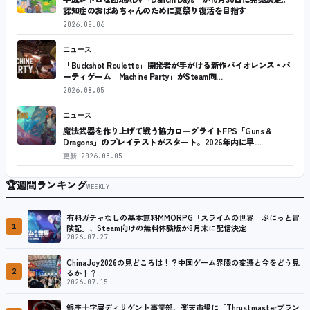
認知症のおばあちゃんのために夏祭り復活を目指す
2026.08.06
ニュース
「Buckshot Roulette」開発者が手がける新作バイオレンス・パ
ーティゲーム「Machine Party」がSteam向…
2026.08.05
ニュース
魔法武器を作り上げて戦う協力ローグライトFPS「Guns &
Dragons」のプレイテストがスタート。2026年内に早…
更新
2026.08.05
🏆
週間ランキング
WEEKLY
有料ガチャなしの基本無料MMORPG「スライムの世界 ぷにっと冒
1
険記」、Steam向けの無料体験版が8月末に配信決定
2026.07.27
ChinaJoy2026の見どころは！？中国ゲーム界隈の変遷と今をどう見
2
るか！？
2026.07.15
銀座十字屋ディリゲント事業部、楽天市場に「Thrustmasterブラン