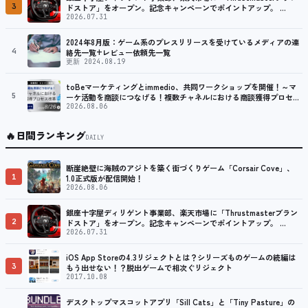
3
ドストア」をオープン。記念キャンペーンでポイントアップ。 …
2026.07.31
2024年8月版：ゲーム系のプレスリリースを受けているメディアの連
4
絡先一覧+レビュー依頼先一覧
更新 2024.08.19
toBeマーケティングとimmedio、共同ワークショップを開催！～マ
5
ーケ活動を商談につなげる！複数チャネルにおける商談獲得プロセ…
2026.08.06
🔥
日間ランキング
DAILY
断崖絶壁に海賊のアジトを築く街づくりゲーム「Corsair Cove」、
1
1.0正式版が配信開始！
2026.08.06
銀座十字屋ディリゲント事業部、楽天市場に「Thrustmasterブラン
2
ドストア」をオープン。記念キャンペーンでポイントアップ。 …
2026.07.31
iOS App Storeの4.3リジェクトとは？シリーズものゲームの続編は
3
もう出せない！？脱出ゲームで相次ぐリジェクト
2017.10.08
デスクトップマスコットアプリ「Sill Cats」と「Tiny Pasture」の