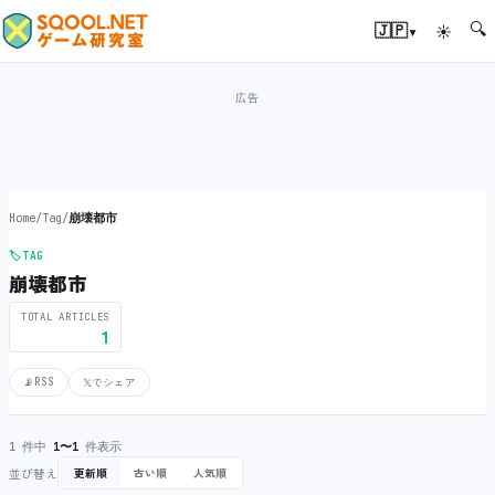
🔍
▾
🇯🇵
☀
Home
/
Tag
/
崩壊都市
🏷️
TAG
崩壊都市
TOTAL ARTICLES
1
📡
RSS
𝕏
でシェア
1 件中
1〜1
件表示
並び替え
更新順
古い順
人気順