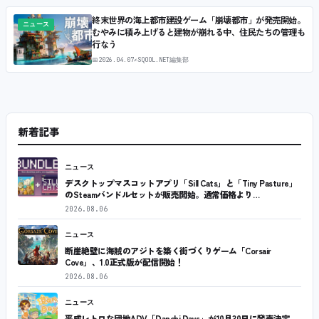
終末世界の海上都市建設ゲーム「崩壊都市」が発売開始。
ニュース
むやみに積み上げると建物が崩れる中、住民たちの管理も
行なう
📅
2026.04.07
✍
SQOOL.NET編集部
新着記事
ニュース
デスクトップマスコットアプリ「Sill Cats」と「Tiny Pasture」
のSteamバンドルセットが販売開始。通常価格より…
2026.08.06
ニュース
断崖絶壁に海賊のアジトを築く街づくりゲーム「Corsair
Cove」、1.0正式版が配信開始！
2026.08.06
ニュース
平成レトロな団地ADV「Danchi Days」が10月30日に発売決定。