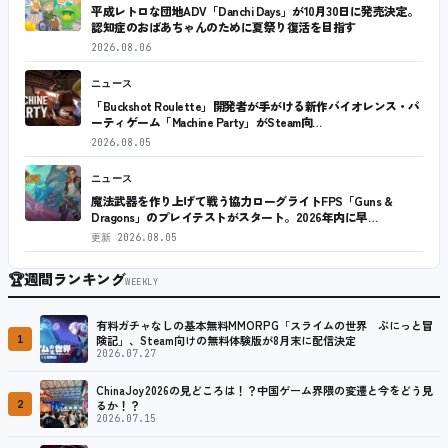
平成レトロな団地ADV「Danchi Days」が10月30日に発売決定。
認知症のおばあちゃんのために夏祭り復活を目指す
2026.08.06
ニュース
「Buckshot Roulette」開発者が手がける新作バイオレンス・パ
ーティゲーム「Machine Party」がSteam向…
2026.08.05
ニュース
魔法武器を作り上げて戦う協力ローグライトFPS「Guns &
Dragons」のプレイテストがスタート。2026年内に早…
更新
2026.08.05
🏆
週間ランキング
WEEKLY
有料ガチャなしの基本無料MMORPG「スライムの世界 ぷにっと冒
1
険記」、Steam向けの無料体験版が8月末に配信決定
2026.07.27
ChinaJoy2026の見どころは！？中国ゲーム界隈の変遷と今をどう見
2
るか！？
2026.07.15