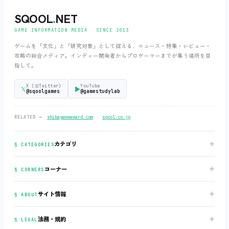
SQOOL
.
NET
GAME INFORMATION MEDIA ‧ SINCE 2013
ゲームを「文化」と「研究対象」として捉える、ニュース・特集・レビュー・
攻略の総合メディア。インディー開発者からプロゲーマーまでが集う場所を目
指して。
X (旧Twitter)
YouTube
𝕏
▶
@sqoolgames
@gamestudylab
‧
RELATED →
shibagameaward.com
sqool.co.jp
＋
カテゴリ
§ CATEGORIES
＋
コーナー
§ CORNERS
＋
サイト情報
§ ABOUT
＋
法務・規約
§ LEGAL