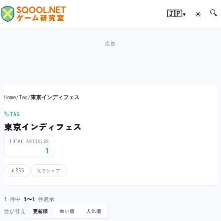
🔍
▾
🇯🇵
☀
Home
/
Tag
/
東京インディフェス
🏷️
TAG
東京インディフェス
TOTAL ARTICLES
1
📡
RSS
𝕏
でシェア
1 件中
1〜1
件表示
並び替え
更新順
古い順
人気順