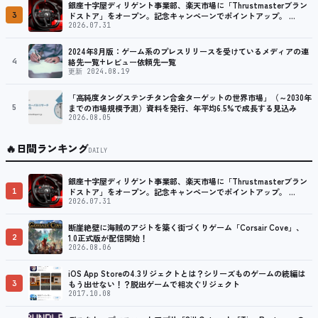
銀座十字屋ディリゲント事業部、楽天市場に「Thrustmasterブラン
3
ドストア」をオープン。記念キャンペーンでポイントアップ。 …
2026.07.31
2024年8月版：ゲーム系のプレスリリースを受けているメディアの連
4
絡先一覧+レビュー依頼先一覧
更新 2024.08.19
「高純度タングステンチタン合金ターゲットの世界市場」（～2030年
5
までの市場規模予測）資料を発行、年平均6.5%で成長する見込み
2026.08.05
🔥
日間ランキング
DAILY
銀座十字屋ディリゲント事業部、楽天市場に「Thrustmasterブラン
1
ドストア」をオープン。記念キャンペーンでポイントアップ。 …
2026.07.31
断崖絶壁に海賊のアジトを築く街づくりゲーム「Corsair Cove」、
2
1.0正式版が配信開始！
2026.08.06
iOS App Storeの4.3リジェクトとは？シリーズものゲームの続編は
3
もう出せない！？脱出ゲームで相次ぐリジェクト
2017.10.08