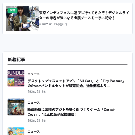
取材
東京インディフェスに遊びに行ってきたぞ！デジタルライ
ターの筆者が気になる出展ブースを一挙に紹介！
📅
2017.05.23
✍
岡安 学
新着記事
ニュース
デスクトップマスコットアプリ「Sill Cats」と「Tiny Pasture」
のSteamバンドルセットが販売開始。通常価格より…
2026.08.06
ニュース
断崖絶壁に海賊のアジトを築く街づくりゲーム「Corsair
Cove」、1.0正式版が配信開始！
2026.08.06
ニュース