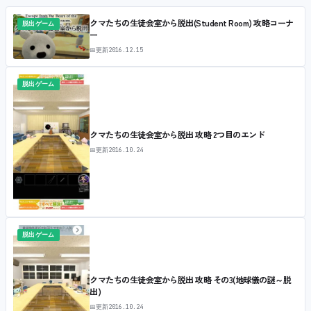
クマたちの生徒会室から脱出(Student Room) 攻略コーナ
脱出ゲーム
ー
📅
更新
2016.12.15
脱出ゲーム
クマたちの生徒会室から脱出 攻略 2つ目のエンド
📅
更新
2016.10.24
脱出ゲーム
クマたちの生徒会室から脱出 攻略 その3(地球儀の謎～脱
出)
📅
更新
2016.10.24