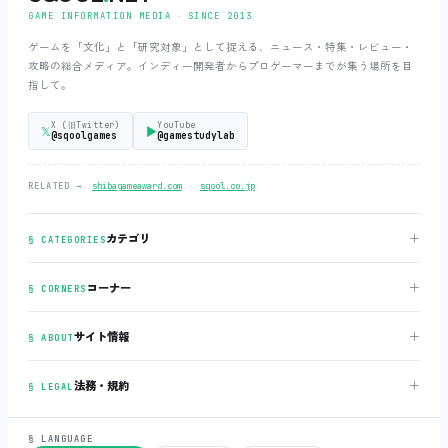
GAME INFORMATION MEDIA ‧ SINCE 2013
ゲームを「文化」と「研究対象」として捉える、ニュース・特集・レビュー・
攻略の総合メディア。インディー開発者からプロゲーマーまでが集う場所を目
指して。
X (旧Twitter)
YouTube
𝕏
▶
@sqoolgames
@gamestudylab
‧
RELATED →
shibagameaward.com
sqool.co.jp
＋
カテゴリ
§ CATEGORIES
＋
コーナー
§ CORNERS
＋
サイト情報
§ ABOUT
＋
法務・規約
§ LEGAL
§ LANGUAGE