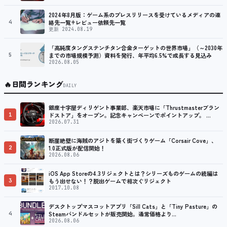
2024年8月版：ゲーム系のプレスリリースを受けているメディアの連
4
絡先一覧+レビュー依頼先一覧
更新 2024.08.19
「高純度タングステンチタン合金ターゲットの世界市場」（～2030年
5
までの市場規模予測）資料を発行、年平均6.5%で成長する見込み
2026.08.05
🔥
日間ランキング
DAILY
銀座十字屋ディリゲント事業部、楽天市場に「Thrustmasterブラン
1
ドストア」をオープン。記念キャンペーンでポイントアップ。 …
2026.07.31
断崖絶壁に海賊のアジトを築く街づくりゲーム「Corsair Cove」、
2
1.0正式版が配信開始！
2026.08.06
iOS App Storeの4.3リジェクトとは？シリーズものゲームの続編は
3
もう出せない！？脱出ゲームで相次ぐリジェクト
2017.10.08
デスクトップマスコットアプリ「Sill Cats」と「Tiny Pasture」の
4
Steamバンドルセットが販売開始。通常価格より…
2026.08.06