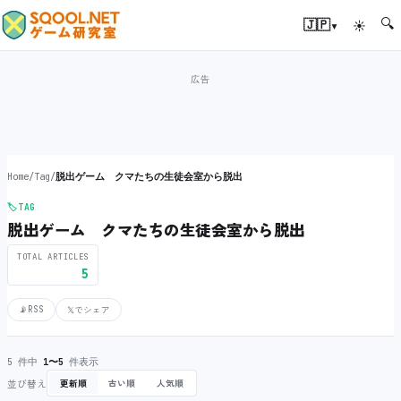
🔍
▾
🇯🇵
☀
Home
/
Tag
/
脱出ゲーム クマたちの生徒会室から脱出
🏷️
TAG
脱出ゲーム クマたちの生徒会室から脱出
TOTAL ARTICLES
5
📡
RSS
𝕏
でシェア
5 件中
1〜5
件表示
並び替え
更新順
古い順
人気順