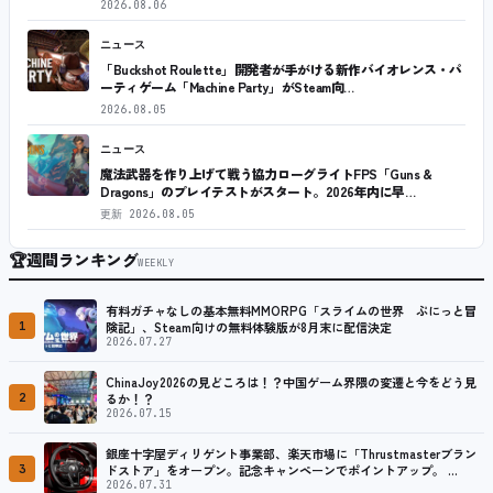
2026.08.06
ニュース
「Buckshot Roulette」開発者が手がける新作バイオレンス・パ
ーティゲーム「Machine Party」がSteam向…
2026.08.05
ニュース
魔法武器を作り上げて戦う協力ローグライトFPS「Guns &
Dragons」のプレイテストがスタート。2026年内に早…
更新
2026.08.05
🏆
週間ランキング
WEEKLY
有料ガチャなしの基本無料MMORPG「スライムの世界 ぷにっと冒
1
険記」、Steam向けの無料体験版が8月末に配信決定
2026.07.27
ChinaJoy2026の見どころは！？中国ゲーム界隈の変遷と今をどう見
2
るか！？
2026.07.15
銀座十字屋ディリゲント事業部、楽天市場に「Thrustmasterブラン
3
ドストア」をオープン。記念キャンペーンでポイントアップ。 …
2026.07.31