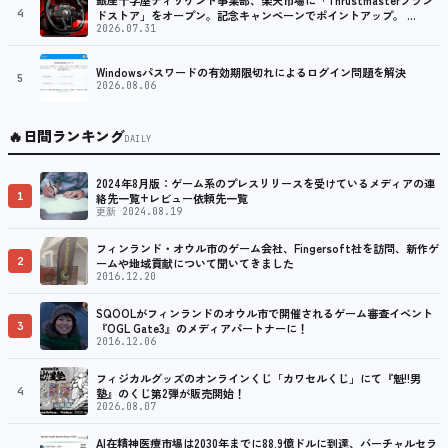
4
ドストア」をオープン。記念キャンペーンでポイントアップ。 …
2026.07.31
Windowsパスワードの有効期限切れによるログイン問題を解決
5
2026.08.06
🔥
日間ランキング
DAILY
2024年8月版：ゲーム系のプレスリリースを受けているメディアの連
1
絡先一覧+レビュー依頼先一覧
更新 2024.08.19
フィンランド・オウル市のゲーム会社、Fingersoft社を訪問、新作ゲ
2
ームや地域貢献について聞いてきました
2016.12.20
SQOOLがフィンランドのオウル市で開催されるゲーム審査イベント
3
『OGL Gate3』のメディアパートナーに！
2016.12.06
フィジカルグッズのオンラインくじ「カワセルくじ」にて『魁!!男
4
塾』のくじ第2弾が販売開始！
2026.08.07
AI在精神医療市場は2030年までに88.9億ドルに到達、バーチャルセラ