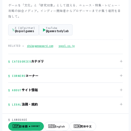
ゲームを「文化」と「研究対象」として捉える、ニュース・特集・レビュー・
攻略の総合メディア。インディー開発者からプロゲーマーまでが集う場所を目
指して。
X (旧Twitter)
YouTube
𝕏
▶
@sqoolgames
@gamestudylab
‧
RELATED →
shibagameaward.com
sqool.co.jp
＋
カテゴリ
§ CATEGORIES
＋
コーナー
§ CORNERS
＋
サイト情報
§ ABOUT
＋
法務・規約
§ LEGAL
§ LANGUAGE
🇯🇵
🇺🇸
🇨🇳
日本語
English
简体中文
● CURRENT