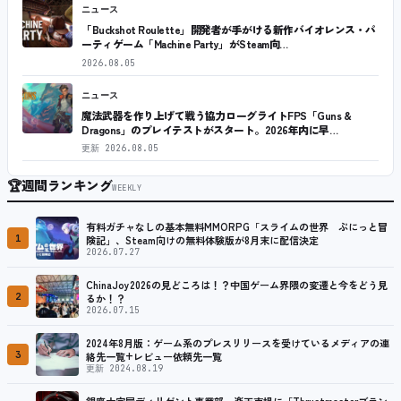
ニュース
「Buckshot Roulette」開発者が手がける新作バイオレンス・パ
ーティゲーム「Machine Party」がSteam向…
2026.08.05
ニュース
魔法武器を作り上げて戦う協力ローグライトFPS「Guns &
Dragons」のプレイテストがスタート。2026年内に早…
更新
2026.08.05
🏆
週間ランキング
WEEKLY
有料ガチャなしの基本無料MMORPG「スライムの世界 ぷにっと冒
1
険記」、Steam向けの無料体験版が8月末に配信決定
2026.07.27
ChinaJoy2026の見どころは！？中国ゲーム界隈の変遷と今をどう見
2
るか！？
2026.07.15
2024年8月版：ゲーム系のプレスリリースを受けているメディアの連
3
絡先一覧+レビュー依頼先一覧
更新 2024.08.19
銀座十字屋ディリゲント事業部、楽天市場に「Thrustmasterブラン