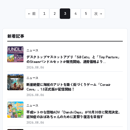
← 前
1
2
3
4
5
次 →
新着記事
ニュース
デスクトップマスコットアプリ「Sill Cats」と「Tiny Pasture」
のSteamバンドルセットが販売開始。通常価格より…
2026.08.06
ニュース
断崖絶壁に海賊のアジトを築く街づくりゲーム「Corsair
Cove」、1.0正式版が配信開始！
2026.08.06
ニュース
平成レトロな団地ADV「Danchi Days」が10月30日に発売決定。
認知症のおばあちゃんのために夏祭り復活を目指す
2026.08.06