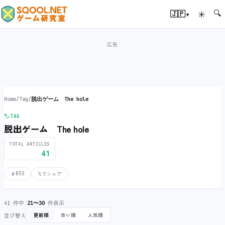
🔍
▾
🇯🇵
☀
Home
/
Tag
/
脱出ゲーム The hole
🏷️
TAG
脱出ゲーム The hole
TOTAL ARTICLES
41
📡
RSS
𝕏
でシェア
41 件中
21〜30
件表示
並び替え
更新順
古い順
人気順