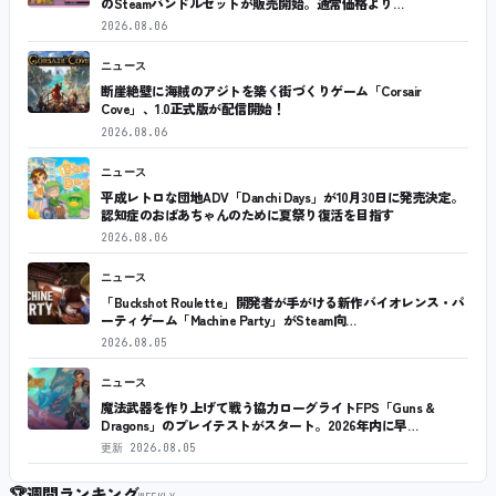
のSteamバンドルセットが販売開始。通常価格より…
2026.08.06
ニュース
断崖絶壁に海賊のアジトを築く街づくりゲーム「Corsair
Cove」、1.0正式版が配信開始！
2026.08.06
ニュース
平成レトロな団地ADV「Danchi Days」が10月30日に発売決定。
認知症のおばあちゃんのために夏祭り復活を目指す
2026.08.06
ニュース
「Buckshot Roulette」開発者が手がける新作バイオレンス・パ
ーティゲーム「Machine Party」がSteam向…
2026.08.05
ニュース
魔法武器を作り上げて戦う協力ローグライトFPS「Guns &
Dragons」のプレイテストがスタート。2026年内に早…
更新
2026.08.05
🏆
週間ランキング