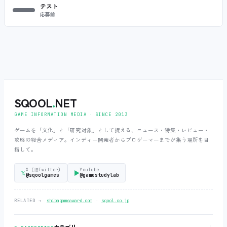
テスト
応募前
SQOOL
.
NET
GAME INFORMATION MEDIA ‧ SINCE 2013
ゲームを「文化」と「研究対象」として捉える、ニュース・特集・レビュー・
攻略の総合メディア。インディー開発者からプロゲーマーまでが集う場所を目
指して。
X (旧Twitter)
YouTube
𝕏
▶
@sqoolgames
@gamestudylab
‧
RELATED →
shibagameaward.com
sqool.co.jp
＋
カテゴリ