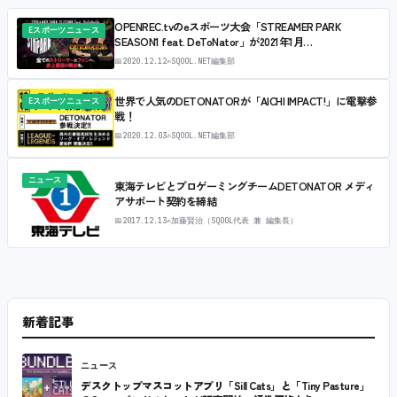
OPENREC.tvのeスポーツ大会「STREAMER PARK
Eスポーツニュース
SEASON1 feat. DeToNator」が2021年1月…
📅
2020.12.12
✍
SQOOL.NET編集部
世界で人気のDETONATORが「AICHI IMPACT!」に電撃参
Eスポーツニュース
戦！
📅
2020.12.03
✍
SQOOL.NET編集部
ニュース
東海テレビとプロゲーミングチームDETONATOR メディ
アサポート契約を締結
📅
2017.12.13
✍
加藤賢治（SQOOL代表 兼 編集長）
新着記事
ニュース
デスクトップマスコットアプリ「Sill Cats」と「Tiny Pasture」