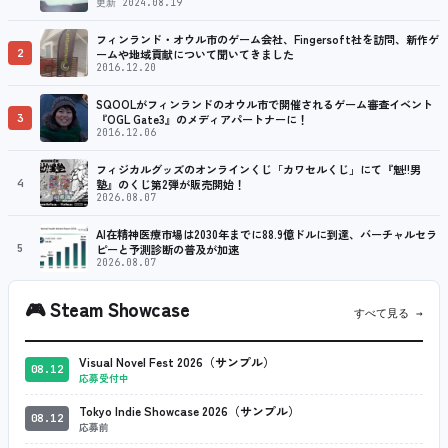
更新 2024.08.19
フィンランド・オウル市のゲーム会社、Fingersoft社を訪問、新作ゲ
2
ームや地域貢献について聞いてきました
2016.12.20
SQOOLがフィンランドのオウル市で開催されるゲーム審査イベント
3
『OGL Gate3』のメディアパートナーに！
2016.12.06
フィジカルグッズのオンラインくじ「カワセルくじ」にて『魁!!男
4
塾』のくじ第2弾が販売開始！
2026.08.07
AI在精神医療市場は2030年までに88.9億ドルに到達、バーチャルセラ
5
ピーと予測診断の普及が加速
2026.08.07
🎮
Steam Showcase
すべて見る →
Visual Novel Fest 2026（サンプル）
08.12
応募受付中
Tokyo Indie Showcase 2026（サンプル）
08.12
応募前