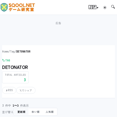
🔍
▾
🇯🇵
☀
Home
/
Tag
/
DETONATOR
🏷️
TAG
DETONATOR
TOTAL ARTICLES
3
📡
RSS
𝕏
でシェア
3 件中
1〜3
件表示
並び替え
更新順
古い順
人気順