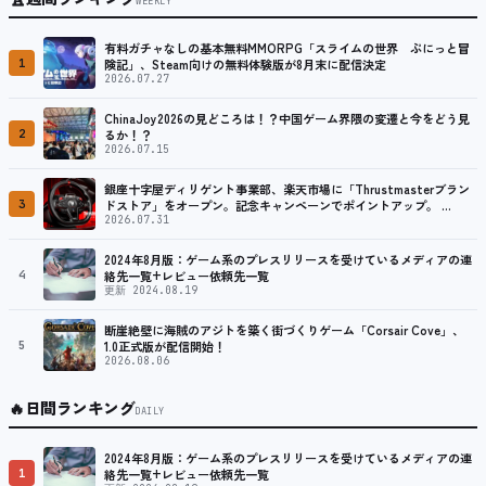
WEEKLY
有料ガチャなしの基本無料MMORPG「スライムの世界 ぷにっと冒
1
険記」、Steam向けの無料体験版が8月末に配信決定
2026.07.27
ChinaJoy2026の見どころは！？中国ゲーム界隈の変遷と今をどう見
2
るか！？
2026.07.15
銀座十字屋ディリゲント事業部、楽天市場に「Thrustmasterブラン
3
ドストア」をオープン。記念キャンペーンでポイントアップ。 …
2026.07.31
2024年8月版：ゲーム系のプレスリリースを受けているメディアの連
4
絡先一覧+レビュー依頼先一覧
更新 2024.08.19
断崖絶壁に海賊のアジトを築く街づくりゲーム「Corsair Cove」、
5
1.0正式版が配信開始！
2026.08.06
🔥
日間ランキング
DAILY
2024年8月版：ゲーム系のプレスリリースを受けているメディアの連
1
絡先一覧+レビュー依頼先一覧