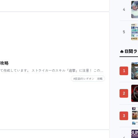
4
5
🔥
日間ラ
 攻略
て作成しています。 ストライカーのスキル「追撃」に注意！ この…
1
#伝説のレギオン 攻略
2
3