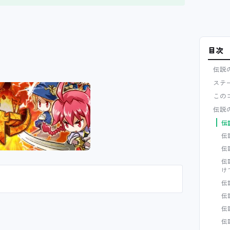
目次
伝説
ステ
この
伝説
伝
伝
伝
伝
け
伝
伝
伝
伝