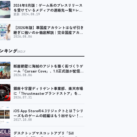
ローラーを中心に、幅広くラインナップ
2024年8月版：ゲーム系のプレスリリース
を受けているメディアの連絡先一覧+レビ
ュー依頼先一覧
更新 2024.08.19
【2026年版】準国産アカウントはなぜ引き
継ぎに強いのか徹底解説｜完全国産アカウ
ントが譲渡で凍結しやすい構造と、環境変
2026.08.06
化への耐性が生まれる形成過程の違い【ア
カバイ】
ンキング
DAILY
断崖絶壁に海賊のアジトを築く街づくりゲ
ーム「Corsair Cove」、1.0正式版が配信開
始！
2026.08.06
銀座十字屋ディリゲント事業部、楽天市場
に「Thrustmasterブランドストア」をオ
ープン。記念キャンペーンでポイントアッ
2026.07.31
プ。 レーシング／フライトシム向けコント
ローラーを中心に、幅広くラインナップ
iOS App Storeの4.3リジェクトとは？シリ
ーズものゲームの続編はもう出せない！？
脱出ゲームで相次ぐリジェクト
2017.10.08
デスクトップマスコットアプリ「Sill