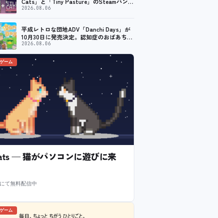
Cats」と「Tiny Pasture」のSteamバンド
ルセットが販売開始。通常価格より10%割
2026.08.06
引
平成レトロな団地ADV「Danchi Days」が
10月30日に発売決定。認知症のおばあちゃ
んのために夏祭り復活を目指す
2026.08.06
のゲーム
l Cats — 猫がパソコンに遊びに来
m にて無料配信中
のゲーム