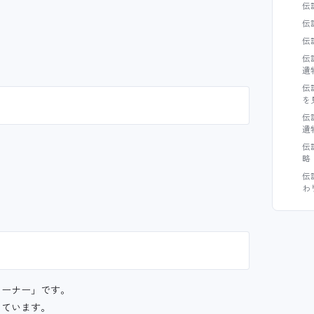
伝
伝
伝
伝
遺
伝
を
伝
遺
伝
略
伝
わ
コーナー」です。
しています。