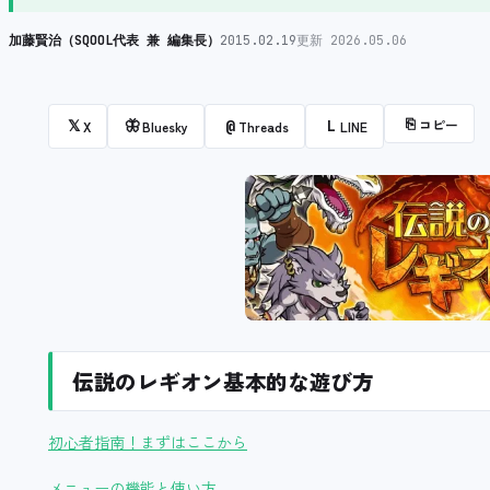
加藤賢治（SQOOL代表 兼 編集長）
2015.02.19
更新 2026.05.06
⎘
コピー
𝕏
🦋
@
L
X
Bluesky
Threads
LINE
伝説のレギオン基本的な遊び方
初心者指南！まずはここから
メニューの機能と使い方