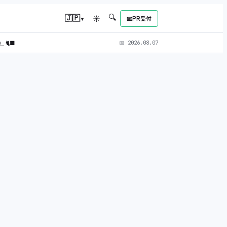
🔍
▾
🇯🇵
☀
📧
PR受付
L）
🐈‍⬛
📅
2026.08.07