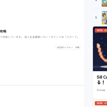
4
5
 攻略
SQOOL 
て作成しています。 住人を全員救いたい！ポイントは「スピード」
#伝説のレギオン 攻略
Sil
る！
Stea
SQOOL 