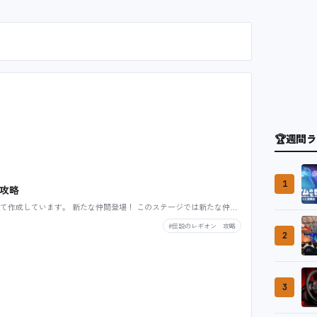
🏆
週間ラ
1
 攻略
て作成しています。 新たな仲間登場！ このステージでは新たな仲…
#伝説のレギオン 攻略
2
3