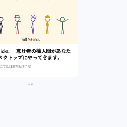
l Sticks — 怠け者の棒人間があなた
スクトップにやってきます。
m にて近日無料配信予定