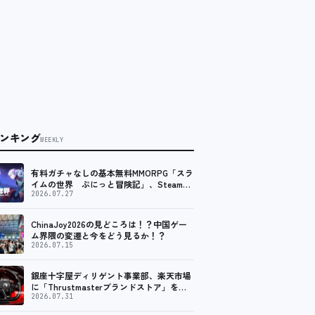
ンキング
WEEKLY
有料ガチャなしの基本無料MMORPG「スラ
イムの世界 ぷにっと冒険記」、Steam向
けの無料体験版が8月末に配信決定
2026.07.27
ChinaJoy2026の見どころは！？中国ゲー
ム界隈の変遷と今をどう見るか！？
2026.07.15
銀座十字屋ディリゲント事業部、楽天市場
に「Thrustmasterブランドストア」をオ
ープン。記念キャンペーンでポイントアッ
2026.07.31
プ。 レーシング／フライトシム向けコント