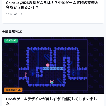
ChinaJoy2026の見どころは！？中国ゲーム界隈の変遷と
今をどう見るか！？
2026.07.15
★
編集部PICK
HIGOPAGE
★
編集部PICK
Öooのゲームデザインが美しすぎて嫉妬してしまいまし
た。