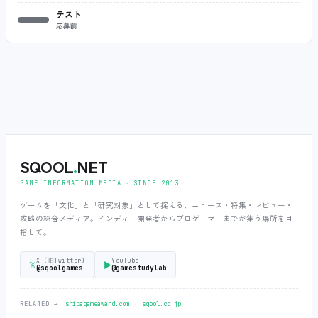
テスト
応募前
SQOOL
.
NET
GAME INFORMATION MEDIA ‧ SINCE 2013
ゲームを「文化」と「研究対象」として捉える、ニュース・特集・レビュー・
攻略の総合メディア。インディー開発者からプロゲーマーまでが集う場所を目
指して。
X (旧Twitter)
YouTube
𝕏
▶
@sqoolgames
@gamestudylab
‧
RELATED →
shibagameaward.com
sqool.co.jp