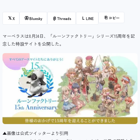
⎘
コピー
𝕏
🦋
@
L
X
Bluesky
Threads
LINE
マーベラスは8月24日、「ルーンファクトリー」シリーズ15周年を記
念した特設サイトを公開した。
▲画像は公式ツイッターより引用