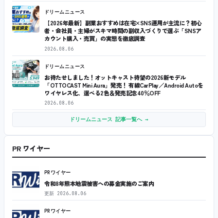
ドリームニュース
【2026年最新】副業おすすめは在宅×SNS運用が主流に？初心
者・会社員・主婦がスキマ時間の副収入づくりで選ぶ「SNSア
カウント購入・売買」の実態を徹底調査
2026.08.06
ドリームニュース
お待たせしました！オットキャスト待望の2026新モデル
「OTTOCAST Mini Aura」発売！ 有線CarPlay／Android Autoを
ワイヤレス化、選べる2色＆発売記念40％OFF
2026.08.06
ドリームニュース 記事一覧へ →
PR ワイヤー
PRワイヤー
令和8年熊本地震被害への募金実施のご案内
更新
2026.08.06
PRワイヤー