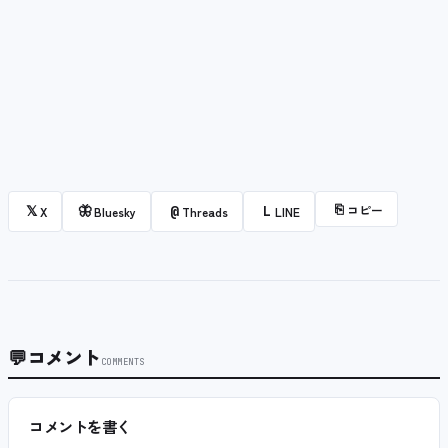
⎘
コピー
𝕏
🦋
@
L
X
Bluesky
Threads
LINE
💬
コメント
COMMENTS
コメントを書く