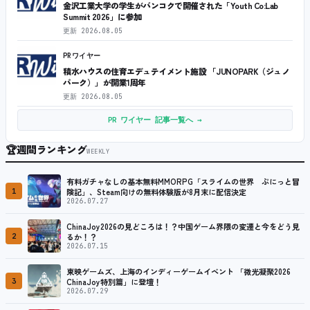
金沢工業大学の学生がバンコクで開催された「Youth Co:Lab
Summit 2026」に参加
更新
2026.08.05
PRワイヤー
積水ハウスの住育エデュテイメント施設 「JUNOPARK（ジュノ
パーク）」が開業1周年
更新
2026.08.05
PR ワイヤー 記事一覧へ →
🏆
週間ランキング
WEEKLY
有料ガチャなしの基本無料MMORPG「スライムの世界 ぷにっと冒
1
険記」、Steam向けの無料体験版が8月末に配信決定
2026.07.27
ChinaJoy2026の見どころは！？中国ゲーム界隈の変遷と今をどう見
2
るか！？
2026.07.15
東映ゲームズ、上海のインディーゲームイベント 「微光凝聚2026
3
ChinaJoy特別篇」に登壇！
2026.07.29