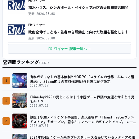
PRワイヤー
積水ハウス、シンガポール・ベイショア地区の大規模複合開発
更新
2026.08.08
PRワイヤー
政府全体でこども・若者の自殺防止に向けた取組を強化します
更新
2026.08.08
PR ワイヤー 記事一覧へ →
🏆
週間ランキング
WEEKLY
有料ガチャなしの基本無料MMORPG「スライムの世界 ぷにっと冒
1
険記」、Steam向けの無料体験版が8月末に配信決定
2026.07.27
ChinaJoy2026の見どころは！？中国ゲーム界隈の変遷と今をどう見
2
るか！？
2026.07.15
銀座十字屋ディリゲント事業部、楽天市場に「Thrustmasterブラン
3
ドストア」をオープン。記念キャンペーンでポイントアップ。 レーシ
ング／フライトシム向けコントローラーを中心に、幅広くラインナッ
2026.07.31
プ
2024年8月版：ゲーム系のプレスリリースを受けているメディアの連