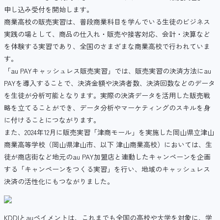
申し込み受付を開始します。
商業高校の販売実習は、普段商業科目を学んでいる生徒のビジネス
実践の場として、商品の仕入れ・販売や接客対応、会計・決算など
を体験する実習であり、全国のさまざまな商業高校で行われていま
す。
「au PAYキャッシュレス販売実習」では、販売実習の決済方法にau
PAYを導入することで、決済金額や決済者数、決済回数などのデータ
を生徒が分析可能となります。実際の決済データを活用した販売戦
略を立てることができ、データ分析やマーケティングのスキルを身
に付けることにつながります。
また、2024年12月に販売実習「津商モール」を実施した岡山県立津山
商業高等学校（岡山県津山市、以下 津山商業高校）においては、生
徒が商店街など地元のau PAY加盟店と連動したキャンペーンを企画
する「キャンペーンをつくる実習」を行い、地域のキャッシュレス
決済の活性化にもつながりました。
KDDIとauペイメントは、これまでも全国の高校や大学を対象に、学