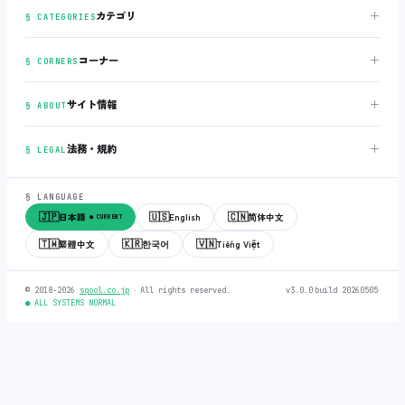
＋
カテゴリ
§ CATEGORIES
＋
コーナー
§ CORNERS
＋
サイト情報
§ ABOUT
＋
法務・規約
§ LEGAL
§ LANGUAGE
🇯🇵
🇺🇸
🇨🇳
日本語
English
简体中文
● CURRENT
🇹🇼
🇰🇷
🇻🇳
繁體中文
한국어
Tiếng Việt
© 2018-2026
sqool.co.jp
‧ All rights reserved.
v3.0.0
‧
build 20260505
‧
● ALL SYSTEMS NORMAL