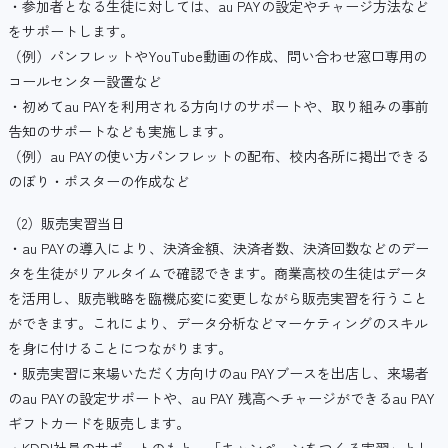
・参加者となる生徒に対しては、au PAYの設定やチャージ方法など
をサポートします。
（例）パンフレットやYouTube動画の作成、問い合わせ窓口専用の
コールセンター設置など
・初めてau PAYを利用される方向けのサポートや、取り組みの事前
告知のサポートなども実施します。
（例）au PAYの使い方パンフレットの配布、校内各所に掲出できる
のぼり・ポスターの作成など
（2）販売実習当日
・au PAYの導入により、決済金額、決済者数、決済回数などのデー
タを生徒がリアルタイムで確認できます。商業高校の生徒はデータ
を活用し、販売戦略を臨機応変に変更しながら販売実習を行うこと
ができます。これにより、データ分析などマーケティングのスキル
を身に付けることにつながります。
・販売実習に来場いただく方向けのau PAYブースを出店し、来場者
のau PAYの設定サポートや、au PAY 残高へチャージができるau PAY
ギフトカードを販売します。
・KDDI社員のサポートのもと、「キャンペーンをつくる実習」とし