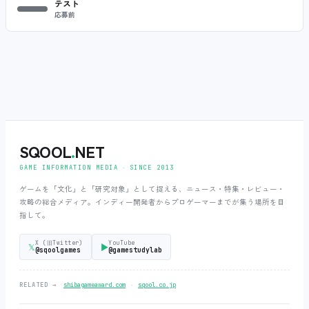
テスト
応募前
SQOOL
.
NET
GAME INFORMATION MEDIA ‧ SINCE 2013
ゲームを「文化」と「研究対象」として捉える、ニュース・特集・レビュー・
攻略の総合メディア。インディー開発者からプロゲーマーまでが集う場所を目
指して。
X (旧Twitter)
YouTube
𝕏
▶
@sqoolgames
@gamestudylab
‧
RELATED →
shibagameaward.com
sqool.co.jp