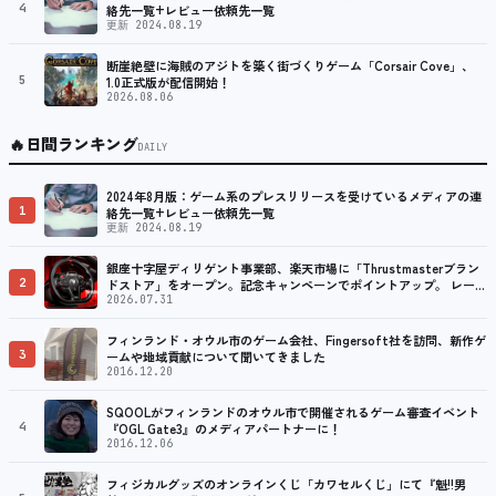
4
絡先一覧+レビュー依頼先一覧
更新 2024.08.19
断崖絶壁に海賊のアジトを築く街づくりゲーム「Corsair Cove」、
5
1.0正式版が配信開始！
2026.08.06
🔥
日間ランキング
DAILY
2024年8月版：ゲーム系のプレスリリースを受けているメディアの連
1
絡先一覧+レビュー依頼先一覧
更新 2024.08.19
銀座十字屋ディリゲント事業部、楽天市場に「Thrustmasterブラン
2
ドストア」をオープン。記念キャンペーンでポイントアップ。 レーシ
ング／フライトシム向けコントローラーを中心に、幅広くラインナッ
2026.07.31
プ
フィンランド・オウル市のゲーム会社、Fingersoft社を訪問、新作ゲ
3
ームや地域貢献について聞いてきました
2016.12.20
SQOOLがフィンランドのオウル市で開催されるゲーム審査イベント
4
『OGL Gate3』のメディアパートナーに！
2016.12.06
フィジカルグッズのオンラインくじ「カワセルくじ」にて『魁!!男