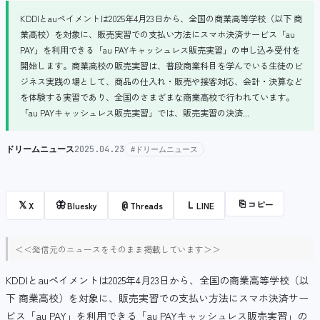
KDDIとauペイメントは2025年4月23日から、全国の商業高等学校（以下 商
業高校）を対象に、販売実習での支払い方法にスマホ決済サービス「au
PAY」を利用できる「au PAYキャッシュレス販売実習」の申し込み受付を
開始します。商業高校の販売実習は、普段商業科目を学んでいる生徒のビ
ジネス実践の場として、商品の仕入れ・販売や接客対応、会計・決算など
を体験する実習であり、全国のさまざまな商業高校で行われています。
「au PAYキャッシュレス販売実習」では、販売実習の決済...
ドリームニュース
2025.04.23
#ドリームニュース
⎘
コピー
𝕏
🦋
@
L
X
Bluesky
Threads
LINE
＜＜発信元のニュースをそのまま掲載しています＞＞
KDDIとauペイメントは2025年4月23日から、全国の商業高等学校（以
下 商業高校）を対象に、販売実習での支払い方法にスマホ決済サー
ビス「au PAY」を利用できる「au PAYキャッシュレス販売実習」の