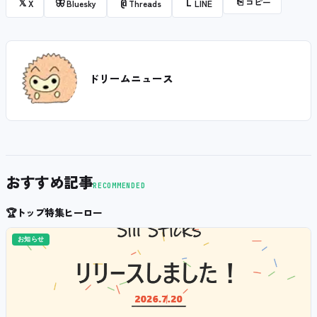
⎘
コピー
𝕏
🦋
@
L
X
Bluesky
Threads
LINE
ドリームニュース
おすすめ記事
RECOMMENDED
🏆
トップ特集ヒーロー
お知らせ