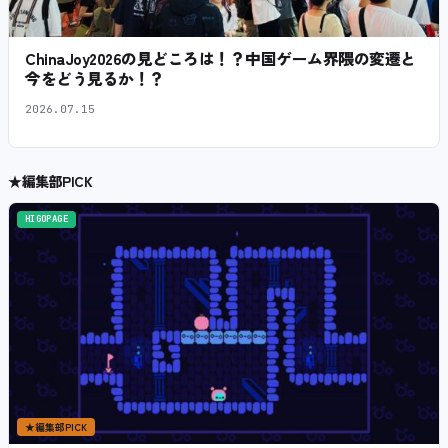
ChinaJoy2026の見どころは！？中国ゲーム界隈の変遷と
今をどう見るか！？
2026.07.15
★
編集部PICK
HIGOPAGE
★
編集部PICK