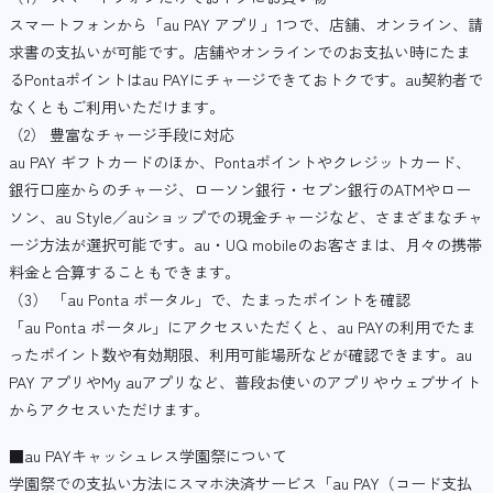
スマートフォンから「au PAY アプリ」1つで、店舗、オンライン、請
求書の支払いが可能です。店舗やオンラインでのお支払い時にたま
るPontaポイントはau PAYにチャージできておトクです。au契約者で
なくともご利用いただけます。
（2） 豊富なチャージ手段に対応
au PAY ギフトカードのほか、Pontaポイントやクレジットカード、
銀行口座からのチャージ、ローソン銀行・セブン銀行のATMやロー
ソン、au Style／auショップでの現金チャージなど、さまざまなチャ
ージ方法が選択可能です。au・UQ mobileのお客さまは、月々の携帯
料金と合算することもできます。
（3） 「au Ponta ポータル」で、たまったポイントを確認
「au Ponta ポータル」にアクセスいただくと、au PAYの利用でたま
ったポイント数や有効期限、利用可能場所などが確認できます。au
PAY アプリやMy auアプリなど、普段お使いのアプリやウェブサイト
からアクセスいただけます。
■au PAYキャッシュレス学園祭について
学園祭での支払い方法にスマホ決済サービス「au PAY（コード支払