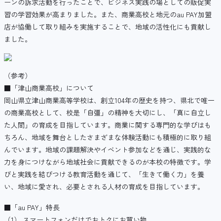
ーンの訴求活動を行ったことで、ビジネス実践の場としての販促実
習の学習効果が高まりました。また、商業高校と地元のau PAY加盟
店が協働して取り組みを実施することで、地域の活性化にも貢献し
ました。
（参考）
■「津山商業高校」について
岡山県立津山商業高等学校は、創立104年の歴史を持つ、県北で唯一
の商業高校として、校是「自彊」の精神を大切にし、「真に自立し
た人間」の育成を目指しています。商業に関する専門的な学びはも
ちろん、地域を舞台としたさまざまな体験活動にも積極的に取り組
んでいます。地域の課題解決やイベント参加などを通じ、実践的な
力を身につけながら地域社会に貢献できるのが本校の特徴です。学
びと実践を結びつける教育活動を通じて、「生きて働く力」を養
い、地域に愛され、必要とされる人材の育成を目指しています。
■「au PAY」特長
（1） スマートフォンだけでおトクにお買い物