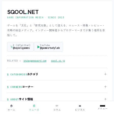
SQOOL
.
NET
GAME INFORMATION MEDIA ‧ SINCE 2013
ゲームを「文化」と「研究対象」として捉える、ニュース・特集・レビュー・
攻略の総合メディア。インディー開発者からプロゲーマーまでが集う場所を目
指して。
X (旧Twitter)
YouTube
𝕏
▶
@sqoolgames
@gamestudylab
‧
RELATED →
shibagameaward.com
sqool.co.jp
＋
カテゴリ
§ CATEGORIES
＋
コーナー
§ CORNERS
＋
サイト情報
§ ABOUT
🏠
📰
✏️
💼
メニュー
ホーム
ニュース
コラム
ビジネス
＋
法務・規約
§ LEGAL