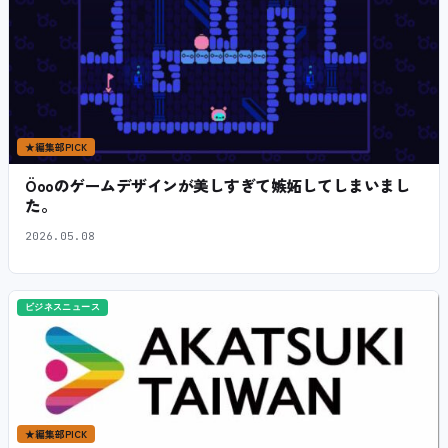
★
編集部PICK
Öooのゲームデザインが美しすぎて嫉妬してしまいまし
た。
2026.05.08
ビジネスニュース
★
編集部PICK