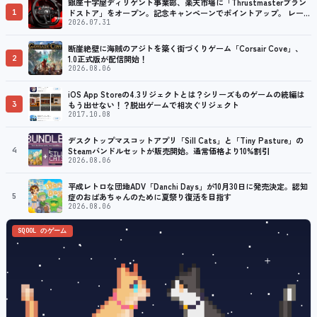
銀座十字屋ディリゲント事業部、楽天市場に「Thrustmasterブラン
1
ドストア」をオープン。記念キャンペーンでポイントアップ。 レーシ
ング／フライトシム向けコントローラーを中心に、幅広くラインナッ
2026.07.31
プ
断崖絶壁に海賊のアジトを築く街づくりゲーム「Corsair Cove」、
2
1.0正式版が配信開始！
2026.08.06
iOS App Storeの4.3リジェクトとは？シリーズものゲームの続編は
3
もう出せない！？脱出ゲームで相次ぐリジェクト
2017.10.08
デスクトップマスコットアプリ「Sill Cats」と「Tiny Pasture」の
4
Steamバンドルセットが販売開始。通常価格より10%割引
2026.08.06
平成レトロな団地ADV「Danchi Days」が10月30日に発売決定。認知
5
症のおばあちゃんのために夏祭り復活を目指す
2026.08.06
SQOOL のゲーム