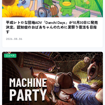
平成レトロな団地ADV「Danchi Days」が10月30日に発売
決定。認知症のおばあちゃんのために夏祭り復活を目指
す
2026.08.06
ニュース