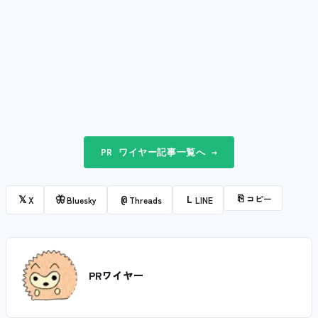
PR ワイヤー記事一覧へ →
⎘
コピー
𝕏
🦋
@
L
X
Bluesky
Threads
LINE
PRワイヤー