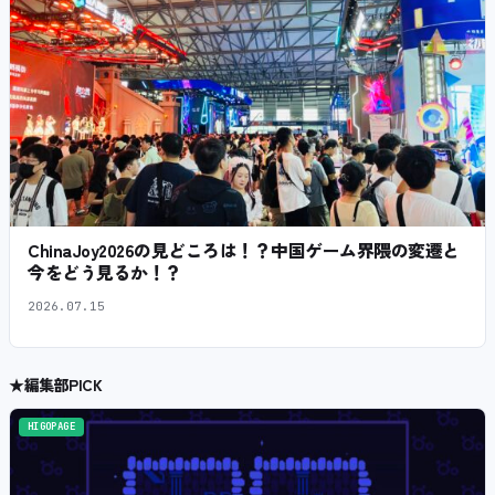
ChinaJoy2026の見どころは！？中国ゲーム界隈の変遷と
今をどう見るか！？
2026.07.15
★
編集部PICK
HIGOPAGE