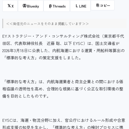
⎘
コピー
𝕏
🦋
@
L
X
Bluesky
Threads
LINE
＜＜発信元のニュースをそのまま掲載しています＞＞
EYストラテジー・アンド・コンサルティング株式会社（東京都千代
田区、代表取締役社長 近藤 聡、以下 EYSC）は、国土交通省が
2026年3月18日に公表した、内航海運における運賃・用船料等算出の
「標準的な考え方」の策定支援をしました。
「標準的な考え方」は、内航海運業者と荷主企業との間における価
格協議の透明性を高め、合理的な根拠に基づく公正な取引環境の整
備を目的としたものです。
EYSCは、海運・物流分野に加え、官公庁におけるルール形成や合意
形成支援の知見を生かし、「標準的な考え方」の検討プロセスに携