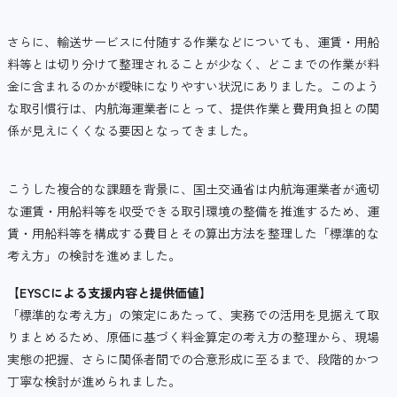
さらに、輸送サービスに付随する作業などについても、運賃・用船
料等とは切り分けて整理されることが少なく、どこまでの作業が料
金に含まれるのかが曖昧になりやすい状況にありました。このよう
な取引慣行は、内航海運業者にとって、提供作業と費用負担との関
係が見えにくくなる要因となってきました。
こうした複合的な課題を背景に、国土交通省は内航海運業者が適切
な運賃・用船料等を収受できる取引環境の整備を推進するため、運
賃・用船料等を構成する費目とその算出方法を整理した「標準的な
考え方」の検討を進めました。
【
EYSC
による支援内容と提供価値
】
「標準的な考え方」の策定にあたって、実務での活用を見据えて取
りまとめるため、原価に基づく料金算定の考え方の整理から、現場
実態の把握、さらに関係者間での合意形成に至るまで、段階的かつ
丁寧な検討が進められました。