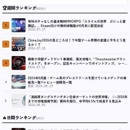
🏆
週間ランキング
WEEKLY
有料ガチャなしの基本無料MMORPG「スライムの世界 ぷにっと冒
1
険記」、Steam向けの無料体験版が8月末に配信決定
2026.07.27
ChinaJoy2026の見どころは！？中国ゲーム界隈の変遷と今をどう見
2
るか！？
2026.07.15
銀座十字屋ディリゲント事業部、楽天市場に「Thrustmasterブラン
3
ドストア」をオープン。記念キャンペーンでポイントアップ。 レーシ
ング／フライトシム向けコントローラーを中心に、幅広くラインナッ
2026.07.31
プ
2024年8月版：ゲーム系のプレスリリースを受けているメディアの連
4
絡先一覧+レビュー依頼先一覧
更新 2024.08.19
「高純度タングステンチタン合金ターゲットの世界市場」（～2030年
5
までの市場規模予測）資料を発行、年平均6.5%で成長する見込み
2026.08.05
🔥
日間ランキング
DAILY