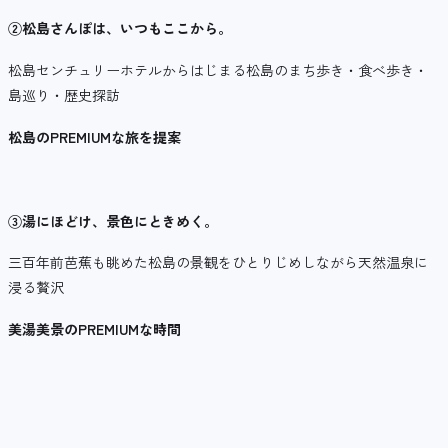
②松島さんぽは、いつもここから。
松島センチュリーホテルからはじまる松島のまち歩き・食べ歩き・
島巡り・歴史探訪
松島のPREMIUMな旅を提案
③湯にほどけ、景色にときめく。
三百年前芭蕉も眺めた松島の景観をひとりじめしながら天然温泉に
浸る贅沢
美湯美景のPREMIUMな時間