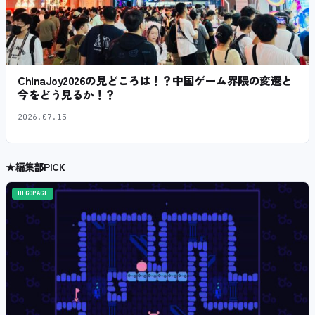
ChinaJoy2026の見どころは！？中国ゲーム界隈の変遷と
今をどう見るか！？
2026.07.15
★
編集部PICK
HIGOPAGE