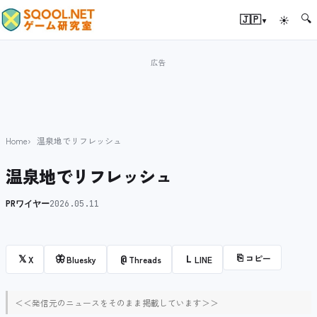
🔍
▾
🇯🇵
☀
Home
温泉地でリフレッシュ
温泉地でリフレッシュ
PRワイヤー
2026.05.11
⎘
コピー
𝕏
🦋
@
L
X
Bluesky
Threads
LINE
＜＜発信元のニュースをそのまま掲載しています＞＞