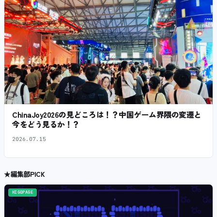
ChinaJoy2026の見どころは！？中国ゲーム界隈の変遷と
今をどう見るか！？
2026.07.15
★
編集部PICK
HIGOPAGE