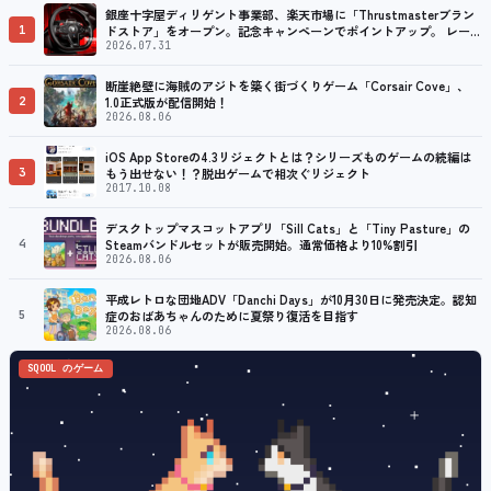
銀座十字屋ディリゲント事業部、楽天市場に「Thrustmasterブラン
1
ドストア」をオープン。記念キャンペーンでポイントアップ。 レーシ
ング／フライトシム向けコントローラーを中心に、幅広くラインナッ
2026.07.31
プ
断崖絶壁に海賊のアジトを築く街づくりゲーム「Corsair Cove」、
2
1.0正式版が配信開始！
2026.08.06
iOS App Storeの4.3リジェクトとは？シリーズものゲームの続編は
3
もう出せない！？脱出ゲームで相次ぐリジェクト
2017.10.08
デスクトップマスコットアプリ「Sill Cats」と「Tiny Pasture」の
4
Steamバンドルセットが販売開始。通常価格より10%割引
2026.08.06
平成レトロな団地ADV「Danchi Days」が10月30日に発売決定。認知
5
症のおばあちゃんのために夏祭り復活を目指す
2026.08.06
SQOOL のゲーム