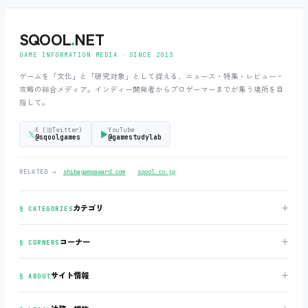
SQOOL
.
NET
GAME INFORMATION MEDIA ‧ SINCE 2013
ゲームを「文化」と「研究対象」として捉える、ニュース・特集・レビュー・
攻略の総合メディア。インディー開発者からプロゲーマーまでが集う場所を目
指して。
X (旧Twitter)
YouTube
𝕏
▶
@sqoolgames
@gamestudylab
‧
RELATED →
shibagameaward.com
sqool.co.jp
＋
カテゴリ
§ CATEGORIES
＋
コーナー
§ CORNERS
＋
サイト情報
§ ABOUT