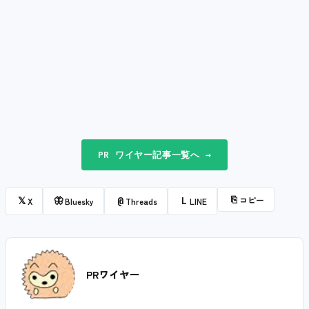
PR ワイヤー記事一覧へ →
⎘
コピー
𝕏
🦋
@
L
X
Bluesky
Threads
LINE
PRワイヤー