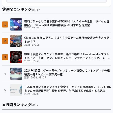
🏆
週間ランキング
WEEKLY
有料ガチャなしの基本無料MMORPG「スライムの世界 ぷにっと冒
1
険記」、Steam向けの無料体験版が8月末に配信決定
2026.07.27
ChinaJoy2026の見どころは！？中国ゲーム界隈の変遷と今をどう見
2
るか！？
2026.07.15
銀座十字屋ディリゲント事業部、楽天市場に「Thrustmasterブラン
3
ドストア」をオープン。記念キャンペーンでポイントアップ。 レーシ
ング／フライトシム向けコントローラーを中心に、幅広くラインナッ
2026.07.31
プ
2024年8月版：ゲーム系のプレスリリースを受けているメディアの連
4
絡先一覧+レビュー依頼先一覧
更新 2024.08.19
「高純度タングステンチタン合金ターゲットの世界市場」（～2030年
5
までの市場規模予測）資料を発行、年平均6.5%で成長する見込み
2026.08.05
🔥
日間ランキング
DAILY