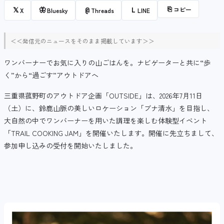
⎘
コピー
𝕏
🦋
@
L
X
Bluesky
Threads
LINE
＜＜発信元のニュースをそのまま掲載しています＞＞
ワンバーナーでお気に入りの山ごはんを。ナビゲーターと共に“歩
く”から“過ごす”アウトドアへ
三重県菰野町のアウトドア企画「OUTSIDE」は、2026年7月11日
（土）に、鈴鹿山脈の美しいロケーション「ブナ清水」を目指し、
大自然の中でワンバーナーを用いた調理を楽しむ体験型イベント
「TRAIL COOKING JAM」を開催いたします。開催に先立ちまして、
参加申し込みの受付を開始いたしました。