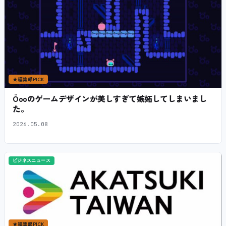
★
編集部PICK
Öooのゲームデザインが美しすぎて嫉妬してしまいまし
た。
2026.05.08
ビジネスニュース
★
編集部PICK