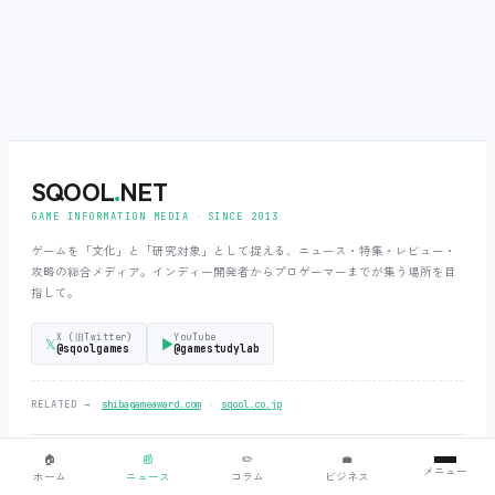
SQOOL
.
NET
GAME INFORMATION MEDIA ‧ SINCE 2013
ゲームを「文化」と「研究対象」として捉える、ニュース・特集・レビュー・
攻略の総合メディア。インディー開発者からプロゲーマーまでが集う場所を目
指して。
X (旧Twitter)
YouTube
𝕏
▶
@sqoolgames
@gamestudylab
‧
RELATED →
shibagameaward.com
sqool.co.jp
🏠
📰
✏️
💼
＋
カテゴリ
§ CATEGORIES
メニュー
ホーム
ニュース
コラム
ビジネス