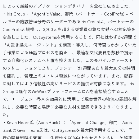
によって最新のアプリケーションデリバリーを全社に広めました。
・Iris Group：「Agentic Value」部門（パートナー：CoolProfs) – ベ
ルギーの施設管理分野のリーダーであるIris Groupは、パートナーの
CoolProfsと提携し、3,200人を超える従業員の急な欠勤への対応策を
変革しました。OutSystemsを活用することで、同社はわずか2週間で
「AI置き換えエージェント」を構築・導入し、何時間もかかっていた
手作業による通話プロセスを廃止し、最適な交代要員を数秒で提示
する自動化システムへと置き換えました。このモバイルファースト
のソリューションにより、プランナーは1週間あたり最大30分の時間
を節約し、管理上のストレス軽減につながっています。また、顧客
に対してはより信頼性の高いサービスの提供が可能になります。Iris
Groupは既存のWeWorkプラットフォームにAIを直接統合すること
で、エージェント型AIを効果的に活用して現実世界の物流の課題を解
決し、必要な時間と場所に必要な人材を配置できるようになりまし
た。
・Kevin Hearn氏（Axos Bank）：「Agent of Change」部門 – Axos
BankのKevin Hearn氏は、OutSystemsを最大限活用することで、同
行の開発戦略を変革し、生産性を66%向上させるとともに、欠陥率