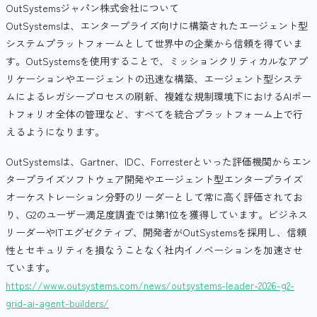
OutSystemsジャパン株式会社について
OutSystemsは、エンタープライズ向けに構築されたエージェント型
システムプラットフォームとして世界中の企業から信頼を得ていま
す。OutSystemsを使用することで、ミッションクリティカルなアプ
リケーションやエージェントの迅速な構築、エージェント型システ
ムによるレガシープロセスの刷新、複雑な規制環境下におけるAIポー
トフォリオ全体の管理など、すべてを統合プラットフォーム上で行
えるようになります。
OutSystemsは、Gartner、IDC、Forresterといった評価機関からエン
タープライズソフトウェア開発やエージェント型エンタープライズ
オーケストレーション分野のリーダーとして常に高く評価されてお
り、G2のユーザー満足度調査では第1位を獲得しています。ビジネス
リーダーやITエグゼクティブ、開発者がOutSystemsを採用し、信頼
性とセキュリティを損なうことなく社内イノベーションを加速させ
ています。
https://www.outsystems.com/news/outsystems-leader-2026-g2-
grid-ai-agent-builders/