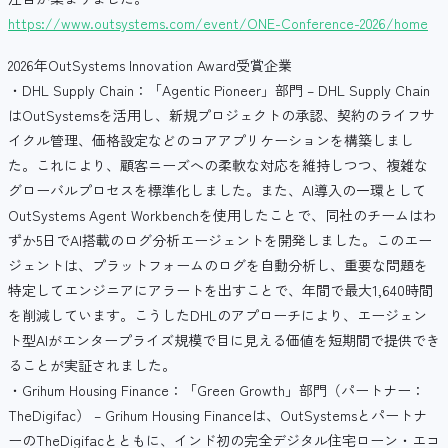
https://www.outsystems.com/event/ONE-Conference-2026/home
2026年OutSystems Innovation Award受賞企業
・DHL Supply Chain：「Agentic Pioneer」部門 – DHL Supply Chain
はOutSystemsを活用し、新規プロジェクトの承認、契約のライフサ
イクル管理、価格設定などのコアアプリケーションを構築しまし
た。これにより、顧客ニーズへの柔軟な対応を維持しつつ、複雑な
グローバルプロセスを標準化しました。また、AI導入の一環として
OutSystems Agent Workbenchを使用したことで、同社のチームはわ
ずか5日でAI搭載のログ分析エージェントを開発しました。このエー
ジェントは、プラットフォームのログを自動分析し、重要な問題を
特定してエンジニアにアラートを出すことで、年間で最大1,640時間
を削減しています。こうしたDHLのアプローチにより、エージェン
ト型AIがエンタープライズ規模で目に見える価値を短期間で提供でき
ることが実証されました。
・Grihum Housing Finance：「Green Growth」部門（パートナー：
TheDigifac） – Grihum Housing Financeは、OutSystemsとパートナ
ーのTheDigifacとともに、インド初の完全デジタル住宅ローン・エコ