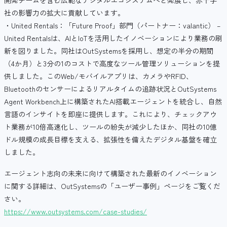
開発チームを含む広範なデジタルエコシステムへと発展し、赤十字
社の影響力の拡大に貢献しています。
・United Rentals：「Future Proof」部門（パートナー：valantic） –
United Rentalsは、AIとIoTを活用したイノベーションにより業務の刷
新を図りました。同社はOutSystemsを採用し、想定の半分の期間
（4か月）と3分の1のコストで高度なツール管理ソリューションを提
供しました。このWeb/モバイルアプリは、カメラやRFID、
Bluetoothのセンサーによるリアルタイムの追跡状況とOutSystems
Agent Workbench上に構築されたAI搭載エージェントを統合し、自然
言語のインサイトを即座に提供します。これにより、チェックアウ
ト業務が10倍高速化し、ツールの紛失が減少したほか、同社の10億
ドル規模の成長目標を支える、拡張性を備えたデジタル基盤を確立
しました。
エージェント志向の未来に向けて構築された最新のイノベーション
に関する詳細は、OutSystemsの「ユーザー事例」ページをご覧くだ
さい。
https://www.outsystems.com/case-studies/