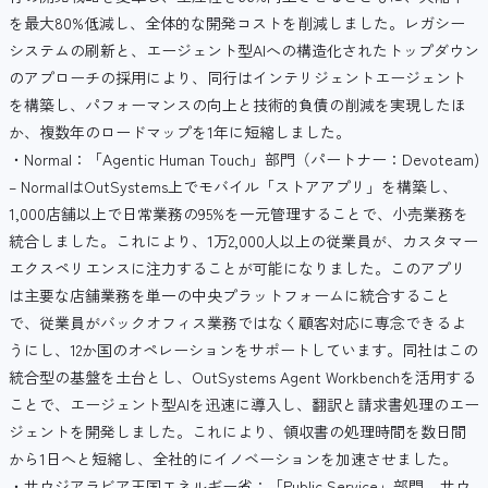
を最大80%低減し、全体的な開発コストを削減しました。レガシー
システムの刷新と、エージェント型AIへの構造化されたトップダウン
のアプローチの採用により、同行はインテリジェントエージェント
を構築し、パフォーマンスの向上と技術的負債の削減を実現したほ
か、複数年のロードマップを1年に短縮しました。
・Normal：「Agentic Human Touch」部門（パートナー：Devoteam)
– NormalはOutSystems上でモバイル「ストアアプリ」を構築し、
1,000店舗以上で日常業務の95%を一元管理することで、小売業務を
統合しました。これにより、1万2,000人以上の従業員が、カスタマー
エクスペリエンスに注力することが可能になりました。このアプリ
は主要な店舗業務を単一の中央プラットフォームに統合すること
で、従業員がバックオフィス業務ではなく顧客対応に専念できるよ
うにし、12か国のオペレーションをサポートしています。同社はこの
統合型の基盤を土台とし、OutSystems Agent Workbenchを活用する
ことで、エージェント型AIを迅速に導入し、翻訳と請求書処理のエー
ジェントを開発しました。これにより、領収書の処理時間を数日間
から1日へと短縮し、全社的にイノベーションを加速させました。
・サウジアラビア王国エネルギー省：「Public Service」部門 – サウ