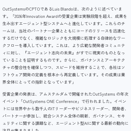
OutSystemsのCPTOであるLuis Blandoは、次のように述べていま
す。「2026年Innovation Awardの受賞企業は実験段階を超え、成果を
生み出すエージェント型システムへと進化しています。これらのチ
ームは、当社のパートナー企業とともにコードのリリースを迅速化
するだけでなく、複雑なロジックを大規模に処理する自律的なワー
クフローを導入しています。これは、より広範な開発者コミュニテ
ィに対し、『エージェント志向の未来』がすでに現実のものとなっ
ていることを証明するものです。さらに、ガバナンスとアーキテク
チャの整合性を確保しつつ、スピードを維持することで、各社はソ
フトウェア開発の定義を根本から再定義しています。その成果は業
界全体にとっての指針となっています」
受賞企業の発表は、アムステルダムで開催されたOutSystems の年次
イベント「OutSystems ONE Conference」で行われました。イベン
トには世界中から数千人のITリーダーやビジネスリーダー、開発者、
パートナーが参加し、統合システム全体の刷新、ガバナンス、セキ
ュリティに関する課題など、エージェント型AIに関する最新の動向に
注目が集まりました。