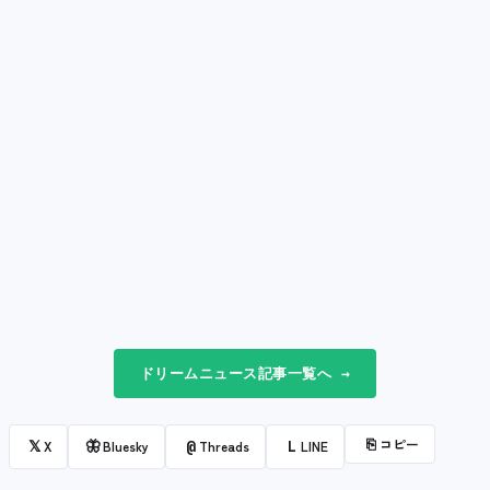
ドリームニュース記事一覧へ →
⎘
コピー
𝕏
🦋
@
L
X
Bluesky
Threads
LINE