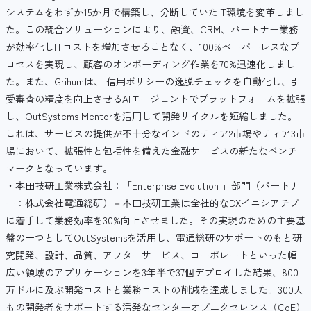
システムをわずか15か月で構築し、分断していたIT環境を変革しまし
た。この統合ソリューションにより、融資、CRM、パートナー業務
が効率化しITコストを増加させることなく、100%ペーパーレスなプ
ロセスを実現し、顧客のオンボーディング作業を70%迅速化しまし
た。また、Grihumは、 信用ポリシーの逸脱チェックを自動化し、引
受審査の精度を向上させるAIエージェントでプラットフォームを拡張
し、OutSystems Mentorを活用して開発サイクルを短縮しました。
これは、サービスの提供が不十分なインドのティア2市場やティア3市
場において、拡張性と包括性を備えた金融サービスの新たなベンチ
マークとなっています。
・本田技研工業株式会社：「Enterprise Evolution 」部門（パートナ
ー：株式会社電通総研）－本田技研工業は全社的なDXイニシアチブ
に着手して業務効率を30%向上させました。その実現のための主要基
盤の一つとしてOutSystemsを活用し、電通総研のサポートのもと研
究開発、設計、品質、アフターサービス、コーポレートといった幅
広い領域のアプリケーションを3年半で37個デプロイした結果、800
万ドルに及ぶ開発コストと業務コストの削減を達成しました。300人
もの開発者をサポートする活発なセンターオブエクセレンス（CoE）