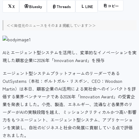
⎘
コピー
𝕏
🦋
@
L
X
Bluesky
Threads
LINE
＜＜発信元のニュースをそのまま掲載しています＞＞
AIとエージェント型システムを活用し、変革的なイノベーションを実
現した顧客企業に2026年「Innovation Award」を授与
エージェント型システムプラットフォームのリーダーである
OutSystems（本社：ポルトガル・リスボン、CEO：Woodson
Martin）は本日、顧客企業のAI活用による実社会へのインパクトを評
価する業界ベンチマークである2026年「Innovation Award」の受賞企
業を発表しました。小売、製造、エネルギー、流通など各業界のリ
ーダーがAIの実験段階を越え、ミッションクリティカルかつ高い影響
力をもつエージェント、エージェント型システム、アプリケーショ
ンを実装し、自社のビジネスと社会の発展に貢献している点で評価
されました。