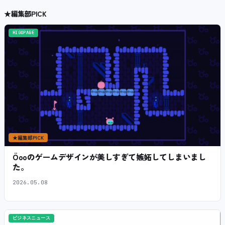
★
編集部PICK
HIGOPAGE
★
編集部PICK
Öooのゲームデザインが美しすぎて嫉妬してしまいまし
た。
2026.05.08
ビジネスニュース