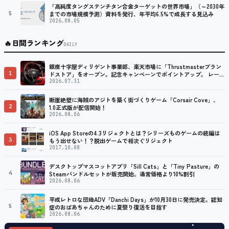
「高純度タングステンチタン合金ターゲットの世界市場」（～2030年
5
までの市場規模予測）資料を発行、年平均6.5%で成長する見込み
2026.08.05
🔥
日間ランキング
DAILY
銀座十字屋ディリゲント事業部、楽天市場に「Thrustmasterブラン
1
ドストア」をオープン。記念キャンペーンでポイントアップ。 レーシ
ング／フライトシム向けコントローラーを中心に、幅広くラインナッ
2026.07.31
プ
断崖絶壁に海賊のアジトを築く街づくりゲーム「Corsair Cove」、
2
1.0正式版が配信開始！
2026.08.06
iOS App Storeの4.3リジェクトとは？シリーズものゲームの続編は
3
もう出せない！？脱出ゲームで相次ぐリジェクト
2017.10.08
デスクトップマスコットアプリ「Sill Cats」と「Tiny Pasture」の
4
Steamバンドルセットが販売開始。通常価格より10%割引
2026.08.06
平成レトロな団地ADV「Danchi Days」が10月30日に発売決定。認知
5
症のおばあちゃんのために夏祭り復活を目指す
2026.08.06