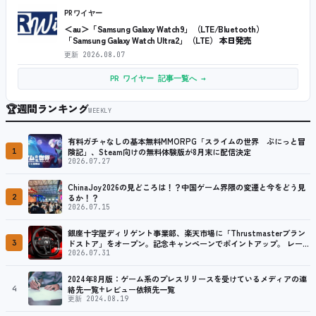
PRワイヤー
＜au＞「Samsung Galaxy Watch9」（LTE/Bluetooth）
「Samsung Galaxy Watch Ultra2」（LTE） 本日発売
更新
2026.08.07
PR ワイヤー 記事一覧へ →
🏆
週間ランキング
WEEKLY
有料ガチャなしの基本無料MMORPG「スライムの世界 ぷにっと冒
1
険記」、Steam向けの無料体験版が8月末に配信決定
2026.07.27
ChinaJoy2026の見どころは！？中国ゲーム界隈の変遷と今をどう見
2
るか！？
2026.07.15
銀座十字屋ディリゲント事業部、楽天市場に「Thrustmasterブラン
3
ドストア」をオープン。記念キャンペーンでポイントアップ。 レーシ
ング／フライトシム向けコントローラーを中心に、幅広くラインナッ
2026.07.31
プ
2024年8月版：ゲーム系のプレスリリースを受けているメディアの連
4
絡先一覧+レビュー依頼先一覧
更新 2024.08.19