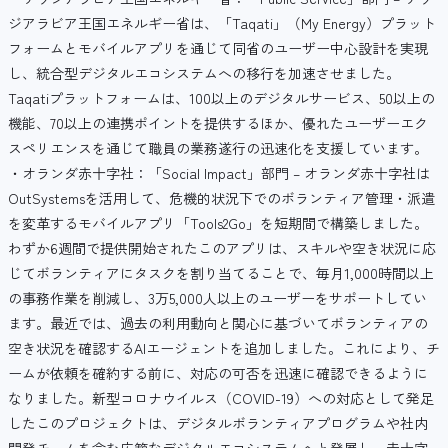
ジアラビア王国エネルギー省は、「Taqati」（My Energy）プラット
フォームとモバイルアプリを通じて同省のユーザー中心設計を実現
し、統合型デジタルエコシステムへの移行を加速させました。
Taqatiプラットフォームは、100以上のデジタルサービス、50以上の
機能、70以上の連携ポイントを提供するほか、優れたユーザーエク
スペリエンスを通じて職員の業務遂行の迅速化を支援しています。
・オランダ赤十字社：「Social Impact」部門 – オランダ赤十字社は
OutSystemsを活用して、危機的状況下でのボランティア管理・派遣
を変革するモバイルアプリ「Tools2Go」を短期間で構築しました。
わずか6週間で提供開始されたこのアプリは、スキルや空き状況に応
じてボランティアにタスクを割り当てることで、毎月1,000時間以上
の事務作業を削減し、3万5,000人以上のユーザーをサポートしてい
ます。最近では、過去の利用動向と関心に基づいてボランティアの
空き状況を確認するAIエージェントを追加しました。これにより、チ
ームが依頼を確約する前に、対応の可否を迅速に確認できるように
なりました。新型コロナウイルス（COVID-19）への対応として発足
したこのプロジェクトは、デジタルボランティアプログラムや社内