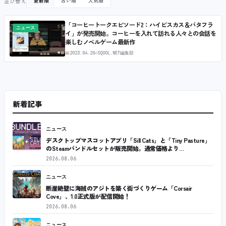
並び替え
更新順
古い順
人気順
「コーヒートークエピソード2：ハイビスカス＆バタフラ
ニュース
イ」が発売開始。コーヒーを入れて訪れる人々との会話を
楽しむノベルゲーム最新作
📅
2023.04.20
✍
SQOOL.NET編集部
新着記事
ニュース
デスクトップマスコットアプリ「Sill Cats」と「Tiny Pasture」
のSteamバンドルセットが販売開始。通常価格より…
2026.08.06
ニュース
断崖絶壁に海賊のアジトを築く街づくりゲーム「Corsair
Cove」、1.0正式版が配信開始！
2026.08.06
ニュース