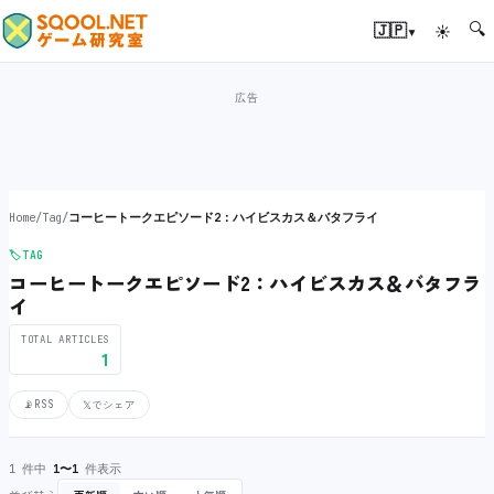
🔍
▾
🇯🇵
☀
Home
/
Tag
/
コーヒートークエピソード2：ハイビスカス＆バタフライ
🏷️
TAG
コーヒートークエピソード2：ハイビスカス＆バタフラ
イ
TOTAL ARTICLES
1
📡
RSS
𝕏
でシェア
1 件中
1〜1
件表示