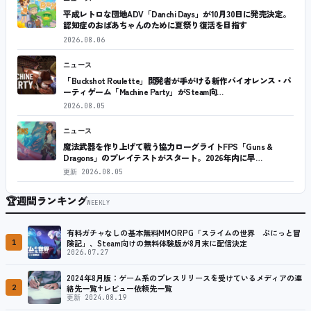
平成レトロな団地ADV「Danchi Days」が10月30日に発売決定。
認知症のおばあちゃんのために夏祭り復活を目指す
2026.08.06
ニュース
「Buckshot Roulette」開発者が手がける新作バイオレンス・パ
ーティゲーム「Machine Party」がSteam向…
2026.08.05
ニュース
魔法武器を作り上げて戦う協力ローグライトFPS「Guns &
Dragons」のプレイテストがスタート。2026年内に早…
更新
2026.08.05
🏆
週間ランキング
WEEKLY
有料ガチャなしの基本無料MMORPG「スライムの世界 ぷにっと冒
1
険記」、Steam向けの無料体験版が8月末に配信決定
2026.07.27
2024年8月版：ゲーム系のプレスリリースを受けているメディアの連
2
絡先一覧+レビュー依頼先一覧
更新 2024.08.19