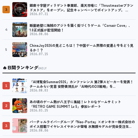
銀座十字屋ディリゲント事業部、楽天市場に「Thrustmasterブラン
3
ドストア」をオープン。記念キャンペーンでポイントアップ。 …
2026.07.31
断崖絶壁に海賊のアジトを築く街づくりゲーム「Corsair Cove」、
4
1.0正式版が配信開始！
2026.08.06
ChinaJoy2026の見どころは！？中国ゲーム界隈の変遷と今をどう見
5
るか！？
2026.07.15
🔥
日間ランキング
DAILY
「AI博覧会Summer2026」カンファレンス 第2弾スピーカーを発表！
1
チームみらい党首 安野貴博氏が「AI時代のDX戦略」を…
2026.08.03
あの頃のゲーム熱が八王子に集結！レトロなゲームサミット
2
「RETRO GAME SUMMIT Lv.5」参加レポート
2026.03.25
バーチャルライバーグループ『Neo-Porte』×オンキヨー株式会社の
3
ボイス搭載ワイヤレスイヤホンが登場 水無瀬モデルが完全受注生…
2026.08.06