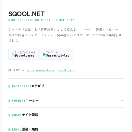
SQOOL
.
NET
GAME INFORMATION MEDIA ‧ SINCE 2013
ゲームを「文化」と「研究対象」として捉える、ニュース・特集・レビュー・
攻略の総合メディア。インディー開発者からプロゲーマーまでが集う場所を目
指して。
X (旧Twitter)
YouTube
𝕏
▶
@sqoolgames
@gamestudylab
‧
RELATED →
shibagameaward.com
sqool.co.jp
＋
カテゴリ
§ CATEGORIES
＋
コーナー
§ CORNERS
＋
サイト情報
§ ABOUT
＋
法務・規約
§ LEGAL