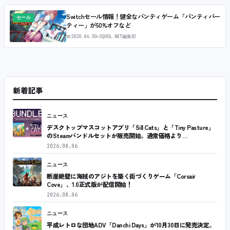
Switchセール情報！健全なパンティゲーム「パンティパー
セール
ティー」が50%オフなど
📅
2020.04.30
✍
SQOOL.NET編集部
新着記事
ニュース
デスクトップマスコットアプリ「Sill Cats」と「Tiny Pasture」
のSteamバンドルセットが販売開始。通常価格より…
2026.08.06
ニュース
断崖絶壁に海賊のアジトを築く街づくりゲーム「Corsair
Cove」、1.0正式版が配信開始！
2026.08.06
ニュース
平成レトロな団地ADV「Danchi Days」が10月30日に発売決定。