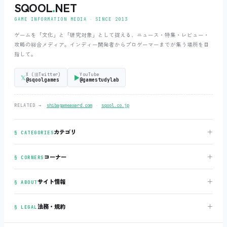
SQOOL
.
NET
GAME INFORMATION MEDIA ‧ SINCE 2013
ゲームを「文化」と「研究対象」として捉える、ニュース・特集・レビュー・
攻略の総合メディア。インディー開発者からプロゲーマーまでが集う場所を目
指して。
X (旧Twitter)
YouTube
𝕏
▶
@sqoolgames
@gamestudylab
‧
RELATED →
shibagameaward.com
sqool.co.jp
＋
カテゴリ
§ CATEGORIES
＋
コーナー
§ CORNERS
＋
サイト情報
§ ABOUT
＋
法務・規約
§ LEGAL