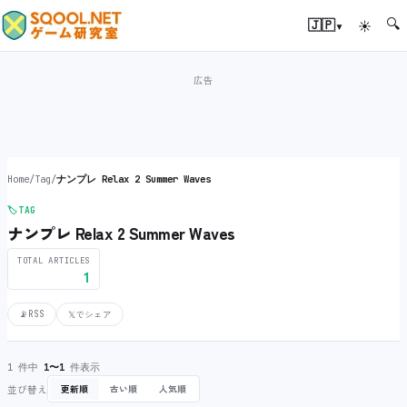
🔍
▾
🇯🇵
☀
Home
/
Tag
/
ナンプレ Relax 2 Summer Waves
🏷️
TAG
ナンプレ Relax 2 Summer Waves
TOTAL ARTICLES
1
📡
RSS
𝕏
でシェア
1 件中
1〜1
件表示
並び替え
更新順
古い順
人気順