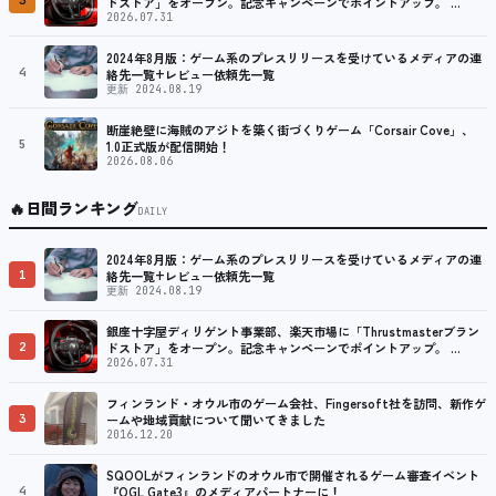
3
ドストア」をオープン。記念キャンペーンでポイントアップ。 …
2026.07.31
2024年8月版：ゲーム系のプレスリリースを受けているメディアの連
4
絡先一覧+レビュー依頼先一覧
更新 2024.08.19
断崖絶壁に海賊のアジトを築く街づくりゲーム「Corsair Cove」、
5
1.0正式版が配信開始！
2026.08.06
🔥
日間ランキング
DAILY
2024年8月版：ゲーム系のプレスリリースを受けているメディアの連
1
絡先一覧+レビュー依頼先一覧
更新 2024.08.19
銀座十字屋ディリゲント事業部、楽天市場に「Thrustmasterブラン
2
ドストア」をオープン。記念キャンペーンでポイントアップ。 …
2026.07.31
フィンランド・オウル市のゲーム会社、Fingersoft社を訪問、新作ゲ
3
ームや地域貢献について聞いてきました
2016.12.20
SQOOLがフィンランドのオウル市で開催されるゲーム審査イベント
4
『OGL Gate3』のメディアパートナーに！