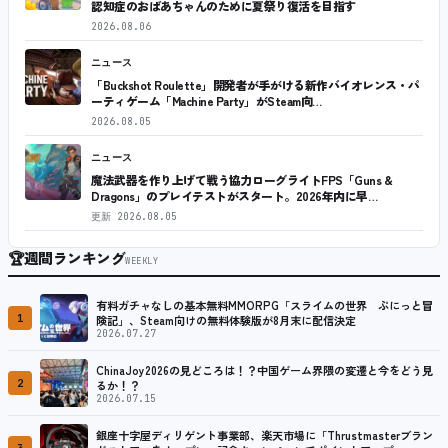
認知症のおばあちゃんのために夏祭り復活を目指す
2026.08.06
ニュース
「Buckshot Roulette」開発者が手がける新作バイオレンス・パ
ーティゲーム「Machine Party」がSteam向…
2026.08.05
ニュース
魔法武器を作り上げて戦う協力ローグライトFPS「Guns &
Dragons」のプレイテストがスタート。2026年内に早…
更新
2026.08.05
🏆
週間ランキング
WEEKLY
有料ガチャなしの基本無料MMORPG「スライムの世界 ぷにっと冒
1
険記」、Steam向けの無料体験版が8月末に配信決定
2026.07.27
ChinaJoy2026の見どころは！？中国ゲーム界隈の変遷と今をどう見
2
るか！？
2026.07.15
銀座十字屋ディリゲント事業部、楽天市場に「Thrustmasterブラン