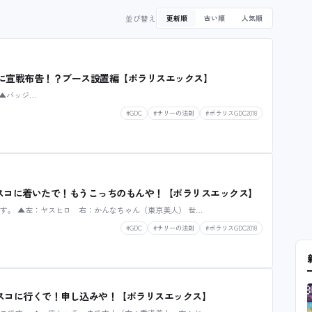
並び替え
更新順
古い順
人気順
者に宣戦布告！？ブース設置編【ポラリスエックス】
. ▲バッジ…
#GDC
#サリーの法則
#ポラリスGDC2018
シスコに着いたで！もうこっちのもんや！【ポラリスエックス】
す。 ▲左：ヤスヒロ 右：かんなちゃん（東京美人） 世…
#GDC
#サリーの法則
#ポラリスGDC2018
シスコに行くで！申し込みや！【ポラリスエックス】