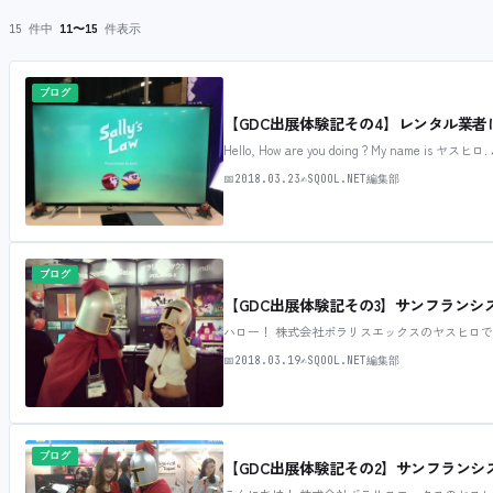
15 件中
11〜15
件表示
ブログ
【GDC出展体験記その4】レンタル業
Hello, How are you doing ? My name is ヤスヒロ
📅
2018.03.23
✍
SQOOL.NET編集部
ブログ
【GDC出展体験記その3】サンフラン
ハロー！ 株式会社ポラリスエックスのヤスヒロで
📅
2018.03.19
✍
SQOOL.NET編集部
ブログ
【GDC出展体験記その2】サンフラン