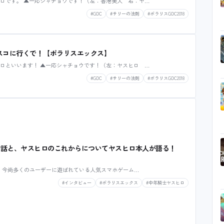
ヒロです。 ▲一応シャチョウです！（左：香港美人 右：ヤ…
#GDC
#サリーの法則
#ポラリスGDC2018
シスコに行くで！【ポラリスエックス】
ヒロといいます！ ▲一応シャチョウです！（左：ヤスヒロ …
#GDC
#サリーの法則
#ポラリスGDC2018
苦労話と、ヤスヒロのこれからについてヤスヒロ本人が語る！
され、今尚多くのユーザーに遊ばれている人気スマホゲーム…
#インタビュー
#ポラリスエックス
#中年騎士ヤスヒロ