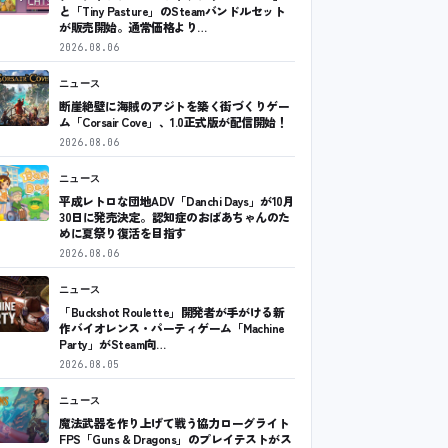
と「Tiny Pasture」のSteamバンドルセット
が販売開始。通常価格より…
2026.08.06
ニュース
断崖絶壁に海賊のアジトを築く街づくりゲー
ム「Corsair Cove」、1.0正式版が配信開始！
2026.08.06
ニュース
平成レトロな団地ADV「Danchi Days」が10月
30日に発売決定。認知症のおばあちゃんのた
めに夏祭り復活を目指す
2026.08.06
ニュース
「Buckshot Roulette」開発者が手がける新
作バイオレンス・パーティゲーム「Machine
Party」がSteam向…
2026.08.05
ニュース
魔法武器を作り上げて戦う協力ローグライト
FPS「Guns & Dragons」のプレイテストがス