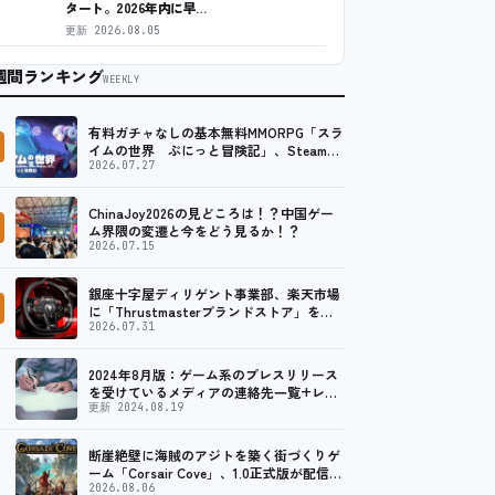
タート。2026年内に早…
更新
2026.08.05
週間ランキング
WEEKLY
有料ガチャなしの基本無料MMORPG「スラ
イムの世界 ぷにっと冒険記」、Steam向
けの無料体験版が8月末に配信決定
2026.07.27
ChinaJoy2026の見どころは！？中国ゲー
ム界隈の変遷と今をどう見るか！？
2026.07.15
銀座十字屋ディリゲント事業部、楽天市場
に「Thrustmasterブランドストア」をオ
ープン。記念キャンペーンでポイントアッ
2026.07.31
プ。 …
2024年8月版：ゲーム系のプレスリリース
を受けているメディアの連絡先一覧+レビ
ュー依頼先一覧
更新 2024.08.19
断崖絶壁に海賊のアジトを築く街づくりゲ
ーム「Corsair Cove」、1.0正式版が配信開
始！
2026.08.06