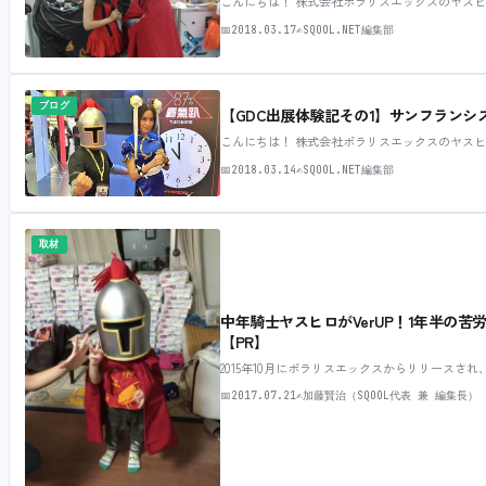
こんにちは！ 株式会社ポラリスエックスのヤス
📅
2018.03.17
✍
SQOOL.NET編集部
ブログ
【GDC出展体験記その1】サンフラン
こんにちは！ 株式会社ポラリスエックスのヤス
📅
2018.03.14
✍
SQOOL.NET編集部
取材
中年騎士ヤスヒロがVerUP！1年半の
【PR】
2015年10月にポラリスエックスからリリース
📅
2017.07.21
✍
加藤賢治（SQOOL代表 兼 編集長）