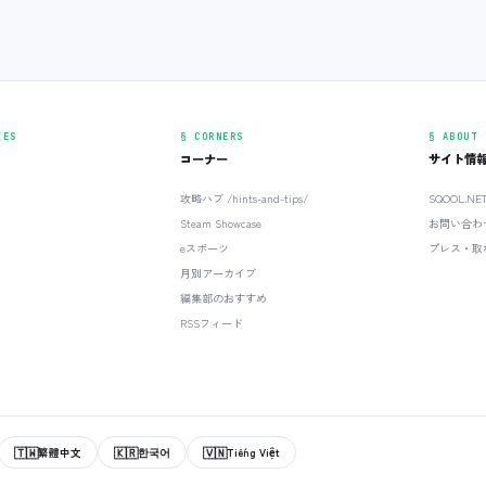
IES
§ CORNERS
§ ABOUT
コーナー
サイト情
攻略ハブ /hints-and-tips/
SQOOL.N
Steam Showcase
お問い合わ
eスポーツ
プレス・取
月別アーカイブ
編集部のおすすめ
RSSフィード
🇹🇼
🇰🇷
🇻🇳
繁體中文
한국어
Tiếng Việt