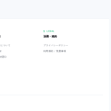
§ LEGAL
報
法務・規約
ETについて
プライバシーポリシー
せ
利用規約 / 免責事項
材窓口