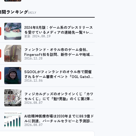
日間ランキング
DAILY
2024年8月版：ゲーム系のプレスリリース
を受けているメディアの連絡先一覧+レビ
ュー依頼先一覧
更新 2024.08.19
フィンランド・オウル市のゲーム会社、
Fingersoft社を訪問、新作ゲームや地域貢
献について聞いてきました
2016.12.20
SQOOLがフィンランドのオウル市で開催
されるゲーム審査イベント『OGL Gate3』
のメディアパートナーに！
2016.12.06
フィジカルグッズのオンラインくじ「カワ
セルくじ」にて『魁!!男塾』のくじ第2弾が
販売開始！
2026.08.07
AI在精神医療市場は2030年までに88.9億ド
ルに到達、バーチャルセラピーと予測診断
の普及が加速
2026.08.07