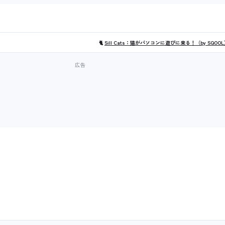
🐈
Sill Cats：猫がパソコンに遊びに来る！（by SQOO