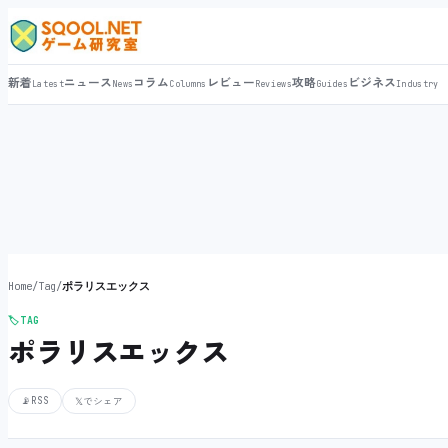
新着
ニュース
コラム
レビュー
攻略
ビジネス
Latest
News
Columns
Reviews
Guides
Industry
Home
/
Tag
/
ポラリスエックス
🏷️
TAG
ポラリスエックス
📡
RSS
𝕏
でシェア