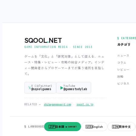
SQOOL
.
NET
§ CATEGOR
カテゴリ
GAME INFORMATION MEDIA ‧ SINCE 2013
ニュース
ゲームを「文化」と「研究対象」として捉える、ニュ
ース・特集・レビュー・攻略の総合メディア。インデ
コラム
ィー開発者からプロゲーマーまでが集う場所を目指し
レビュー
て。
攻略
ビジネス
X (旧Twitter)
YouTube
𝕏
▶
@sqoolgames
@gamestudylab
‧
RELATED →
shibagameaward.com
sqool.co.jp
🇯🇵
🇺🇸
🇨🇳
日本語
English
简体中文
§ LANGUAGE
● CURRENT