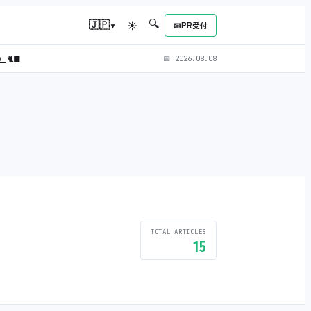
🔍
▾
🇯🇵
☀
📧
PR受付
L）
🐈‍⬛
📅
2026.08.08
TOTAL ARTICLES
15