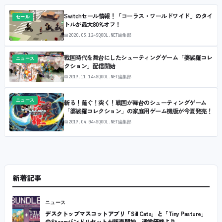
Switchセール情報！「コーラス・ワールドワイド」のタイ
セール
トルが最大80%オフ！
📅
2020.03.12
✍
SQOOL.NET編集部
戦国時代を舞台にしたシューティングゲーム「婆裟羅コレ
ニュース
クション」配信開始
📅
2019.11.14
✍
SQOOL.NET編集部
ニュース
斬る！薙ぐ！突く！戦国が舞台のシューティングゲーム
「婆裟羅コレクション」の家庭用ゲーム機版が今夏発売！
📅
2019.04.04
✍
SQOOL.NET編集部
新着記事
ニュース
デスクトップマスコットアプリ「Sill Cats」と「Tiny Pasture」
のSteamバンドルセットが販売開始。通常価格より…