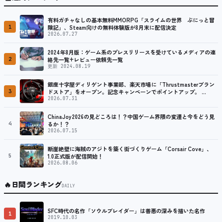
有料ガチャなしの基本無料MMORPG「スライムの世界 ぷにっと冒
1
険記」、Steam向けの無料体験版が8月末に配信決定
2026.07.27
2024年8月版：ゲーム系のプレスリリースを受けているメディアの連
2
絡先一覧+レビュー依頼先一覧
更新 2024.08.19
銀座十字屋ディリゲント事業部、楽天市場に「Thrustmasterブラン
3
ドストア」をオープン。記念キャンペーンでポイントアップ。 …
2026.07.31
ChinaJoy2026の見どころは！？中国ゲーム界隈の変遷と今をどう見
4
るか！？
2026.07.15
断崖絶壁に海賊のアジトを築く街づくりゲーム「Corsair Cove」、
5
1.0正式版が配信開始！
2026.08.06
🔥
日間ランキング
DAILY
SFC時代の名作「ソウルブレイダー」は善悪の深みを描いた名作
1
2019.10.03