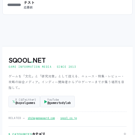
テスト
応募前
SQOOL
.
NET
GAME INFORMATION MEDIA ‧ SINCE 2013
ゲームを「文化」と「研究対象」として捉える、ニュース・特集・レビュー・
攻略の総合メディア。インディー開発者からプロゲーマーまでが集う場所を目
指して。
X (旧Twitter)
YouTube
𝕏
▶
@sqoolgames
@gamestudylab
‧
RELATED →
shibagameaward.com
sqool.co.jp
＋
カテゴリ
§ CATEGORIES