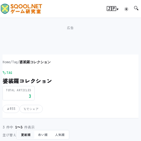
🔍
▾
🇯🇵
☀
Home
/
Tag
/
婆裟羅コレクション
🏷️
TAG
婆裟羅コレクション
TOTAL ARTICLES
3
📡
RSS
𝕏
でシェア
3 件中
1〜3
件表示
並び替え
更新順
古い順
人気順