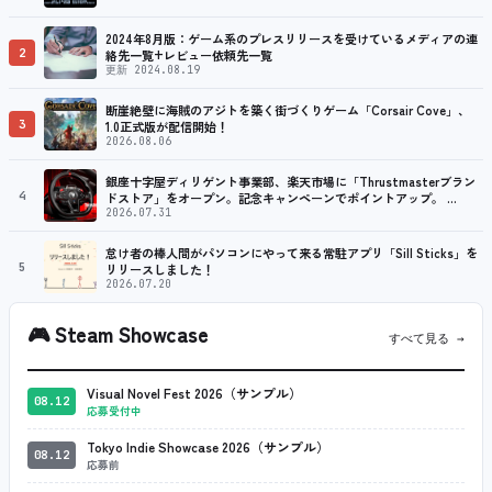
2024年8月版：ゲーム系のプレスリリースを受けているメディアの連
2
絡先一覧+レビュー依頼先一覧
更新 2024.08.19
断崖絶壁に海賊のアジトを築く街づくりゲーム「Corsair Cove」、
3
1.0正式版が配信開始！
2026.08.06
銀座十字屋ディリゲント事業部、楽天市場に「Thrustmasterブラン
4
ドストア」をオープン。記念キャンペーンでポイントアップ。 …
2026.07.31
怠け者の棒人間がパソコンにやって来る常駐アプリ「Sill Sticks」を
5
リリースしました！
2026.07.20
🎮
Steam Showcase
すべて見る →
Visual Novel Fest 2026（サンプル）
08.12
応募受付中
Tokyo Indie Showcase 2026（サンプル）
08.12
応募前