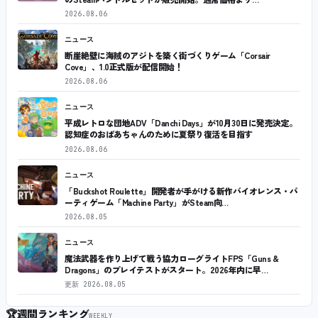
2026.08.06
ニュース
断崖絶壁に海賊のアジトを築く街づくりゲーム「Corsair
Cove」、1.0正式版が配信開始！
2026.08.06
ニュース
平成レトロな団地ADV「Danchi Days」が10月30日に発売決定。
認知症のおばあちゃんのために夏祭り復活を目指す
2026.08.06
ニュース
「Buckshot Roulette」開発者が手がける新作バイオレンス・パ
ーティゲーム「Machine Party」がSteam向…
2026.08.05
ニュース
魔法武器を作り上げて戦う協力ローグライトFPS「Guns &
Dragons」のプレイテストがスタート。2026年内に早…
更新
2026.08.05
🏆
週間ランキング
WEEKLY