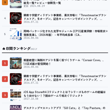
3
絡先一覧+レビュー依頼先一覧
更新 2024.08.19
銀座十字屋ディリゲント事業部、楽天市場に「Thrustmasterブラン
4
ドストア」をオープン。記念キャンペーンでポイントアップ。 …
2026.07.31
同時パッケージ化された光学モジュール (CPO)産業洞察：市場現状＋
5
発展見通し（2026年版） – 年平均成長率（CA…
2026.08.06
🔥
日間ランキング
DAILY
断崖絶壁に海賊のアジトを築く街づくりゲーム「Corsair Cove」、
1
1.0正式版が配信開始！
2026.08.06
銀座十字屋ディリゲント事業部、楽天市場に「Thrustmasterブラン
2
ドストア」をオープン。記念キャンペーンでポイントアップ。 …
2026.07.31
iOS App Storeの4.3リジェクトとは？シリーズものゲームの続編は
3
もう出せない！？脱出ゲームで相次ぐリジェクト
2017.10.08
デスクトップマスコットアプリ「Sill Cats」と「Tiny Pasture」の