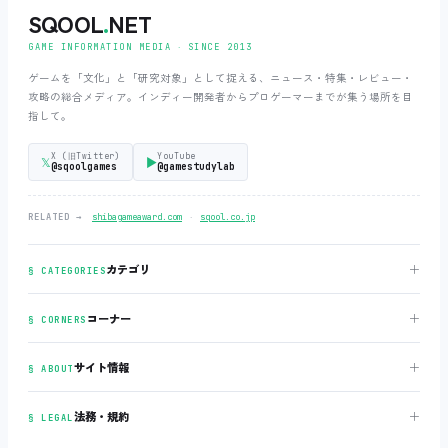
SQOOL
.
NET
GAME INFORMATION MEDIA ‧ SINCE 2013
ゲームを「文化」と「研究対象」として捉える、ニュース・特集・レビュー・
攻略の総合メディア。インディー開発者からプロゲーマーまでが集う場所を目
指して。
X (旧Twitter)
YouTube
𝕏
▶
@sqoolgames
@gamestudylab
‧
RELATED →
shibagameaward.com
sqool.co.jp
＋
カテゴリ
§ CATEGORIES
＋
コーナー
§ CORNERS
＋
サイト情報
§ ABOUT
＋
法務・規約
§ LEGAL