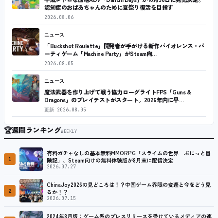
認知症のおばあちゃんのために夏祭り復活を目指す
2026.08.06
ニュース
「Buckshot Roulette」開発者が手がける新作バイオレンス・パ
ーティゲーム「Machine Party」がSteam向…
2026.08.05
ニュース
魔法武器を作り上げて戦う協力ローグライトFPS「Guns &
Dragons」のプレイテストがスタート。2026年内に早…
更新
2026.08.05
🏆
週間ランキング
WEEKLY
有料ガチャなしの基本無料MMORPG「スライムの世界 ぷにっと冒
1
険記」、Steam向けの無料体験版が8月末に配信決定
2026.07.27
ChinaJoy2026の見どころは！？中国ゲーム界隈の変遷と今をどう見
2
るか！？
2026.07.15
2024年8月版：ゲーム系のプレスリリースを受けているメディアの連