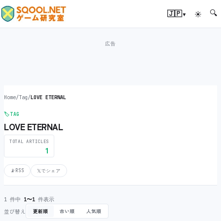
🔍
▾
🇯🇵
☀
Home
/
Tag
/
LOVE ETERNAL
🏷️
TAG
LOVE ETERNAL
TOTAL ARTICLES
1
📡
RSS
𝕏
でシェア
1 件中
1〜1
件表示
並び替え
更新順
古い順
人気順