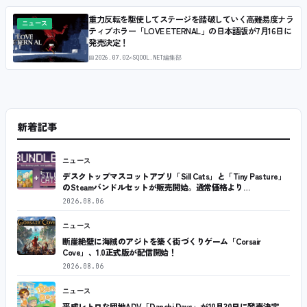
重力反転を駆使してステージを踏破していく高難易度ナラ
ニュース
ティブホラー「LOVE ETERNAL」の日本語版が7月16日に
発売決定！
📅
2026.07.02
✍
SQOOL.NET編集部
新着記事
ニュース
デスクトップマスコットアプリ「Sill Cats」と「Tiny Pasture」
のSteamバンドルセットが販売開始。通常価格より…
2026.08.06
ニュース
断崖絶壁に海賊のアジトを築く街づくりゲーム「Corsair
Cove」、1.0正式版が配信開始！
2026.08.06
ニュース
平成レトロな団地ADV「Danchi Days」が10月30日に発売決定。