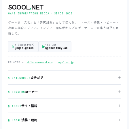
SQOOL
.
NET
GAME INFORMATION MEDIA ‧ SINCE 2013
ゲームを「文化」と「研究対象」として捉える、ニュース・特集・レビュー・
攻略の総合メディア。インディー開発者からプロゲーマーまでが集う場所を目
指して。
X (旧Twitter)
YouTube
𝕏
▶
@sqoolgames
@gamestudylab
‧
RELATED →
shibagameaward.com
sqool.co.jp
＋
カテゴリ
§ CATEGORIES
＋
コーナー
§ CORNERS
＋
サイト情報
§ ABOUT
＋
法務・規約
§ LEGAL