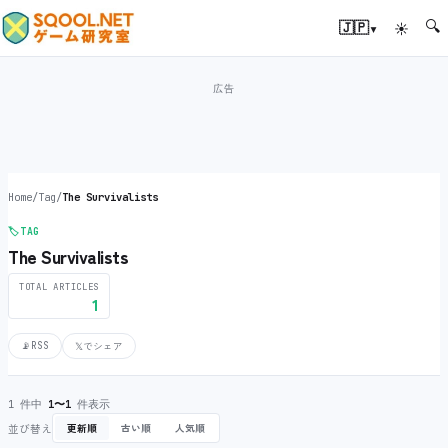
🔍
▾
🇯🇵
☀
Home
/
Tag
/
The Survivalists
🏷️
TAG
The Survivalists
TOTAL ARTICLES
1
📡
RSS
𝕏
でシェア
1 件中
1〜1
件表示
並び替え
更新順
古い順
人気順