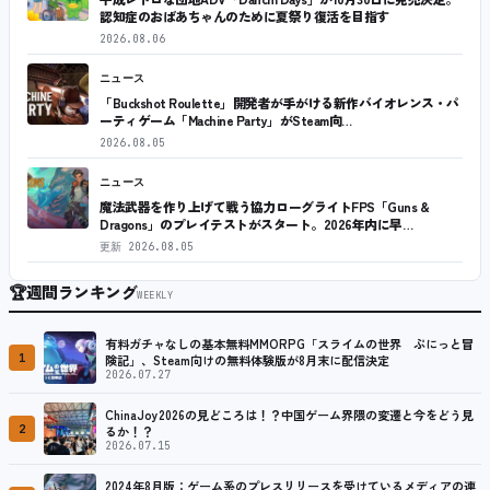
認知症のおばあちゃんのために夏祭り復活を目指す
2026.08.06
ニュース
「Buckshot Roulette」開発者が手がける新作バイオレンス・パ
ーティゲーム「Machine Party」がSteam向…
2026.08.05
ニュース
魔法武器を作り上げて戦う協力ローグライトFPS「Guns &
Dragons」のプレイテストがスタート。2026年内に早…
更新
2026.08.05
🏆
週間ランキング
WEEKLY
有料ガチャなしの基本無料MMORPG「スライムの世界 ぷにっと冒
1
険記」、Steam向けの無料体験版が8月末に配信決定
2026.07.27
ChinaJoy2026の見どころは！？中国ゲーム界隈の変遷と今をどう見
2
るか！？
2026.07.15
2024年8月版：ゲーム系のプレスリリースを受けているメディアの連