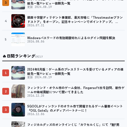
3
絡先一覧+レビュー依頼先一覧
更新 2024.08.19
銀座十字屋ディリゲント事業部、楽天市場に「Thrustmasterブラン
4
ドストア」をオープン。記念キャンペーンでポイントアップ。 …
2026.07.31
Windowsパスワードの有効期限切れによるログイン問題を解決
5
2026.08.06
🔥
日間ランキング
DAILY
2024年8月版：ゲーム系のプレスリリースを受けているメディアの連
1
絡先一覧+レビュー依頼先一覧
更新 2024.08.19
フィンランド・オウル市のゲーム会社、Fingersoft社を訪問、新作ゲ
2
ームや地域貢献について聞いてきました
2016.12.20
SQOOLがフィンランドのオウル市で開催されるゲーム審査イベント
3
『OGL Gate3』のメディアパートナーに！
2016.12.06
フィジカルグッズのオンラインくじ「カワセルくじ」にて『魁!!男