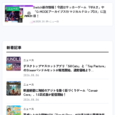
Switch新作情報！今週はサッカーゲーム「FIFA 21」や
ニュース
「G-MODEアーカイブス19 マジカルドロップDX」に注
目！
📅
2020.10.09
✍
ニュー侍
新着記事
ニュース
デスクトップマスコットアプリ「Sill Cats」と「Tiny Pasture」
のSteamバンドルセットが販売開始。通常価格より…
2026.08.06
ニュース
断崖絶壁に海賊のアジトを築く街づくりゲーム「Corsair
Cove」、1.0正式版が配信開始！
2026.08.06
ニュース
平成レトロな団地ADV「Danchi Days」が10月30日に発売決定。