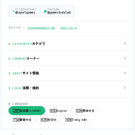
X (旧Twitter)
YouTube
𝕏
▶
@sqoolgames
@gamestudylab
‧
RELATED →
shibagameaward.com
sqool.co.jp
＋
カテゴリ
§ CATEGORIES
＋
コーナー
§ CORNERS
＋
サイト情報
§ ABOUT
＋
法務・規約
§ LEGAL
§ LANGUAGE
🇯🇵
🇺🇸
🇨🇳
日本語
English
简体中文
● CURRENT
🇹🇼
🇰🇷
🇻🇳
繁體中文
한국어
Tiếng Việt