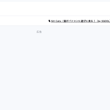
🐈
Sill Cats：猫がパソコンに遊びに来る！（by SQOO