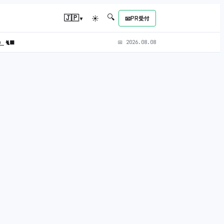
🔍
▾
🇯🇵
☀
📧
PR受付
L）
🐈‍⬛
📅
2026.08.08