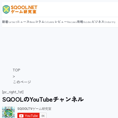
新着
ニュース
コラム
レビュー
攻略
ビジネス
Latest
News
Columns
Reviews
Guides
Industry
TOP
>
このページ
[pc_right_1st]
SQOOLのYouTubeチャンネル