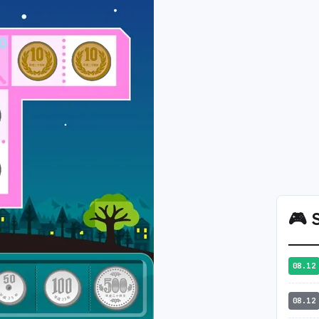
🎮
S
08.12
08.12