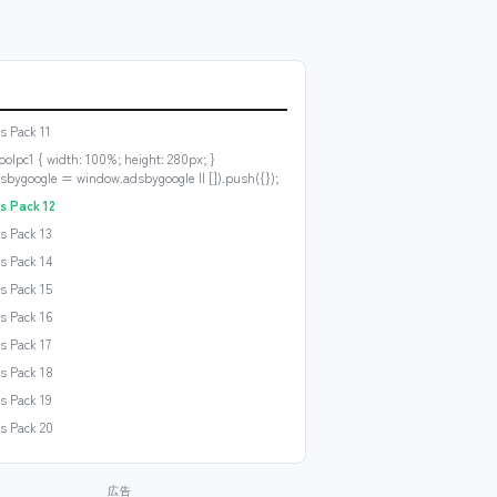
s Pack 11
oolpc1 { width: 100%; height: 280px; }
sbygoogle = window.adsbygoogle || []).push({});
s Pack 12
s Pack 13
s Pack 14
s Pack 15
s Pack 16
s Pack 17
s Pack 18
s Pack 19
s Pack 20