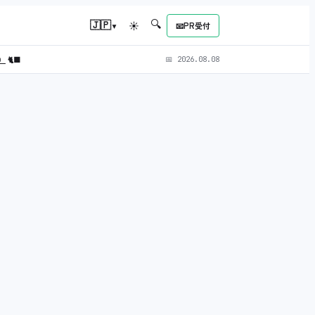
🔍
▾
🇯🇵
☀
📧
PR受付
L）
🐈‍⬛
📅
2026.08.08