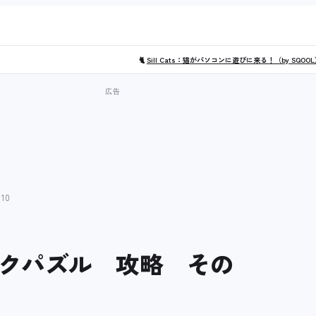
🐈
Sill Cats：猫がパソコンに遊びに来る！（by SQOO
10
ックパズル 攻略 その