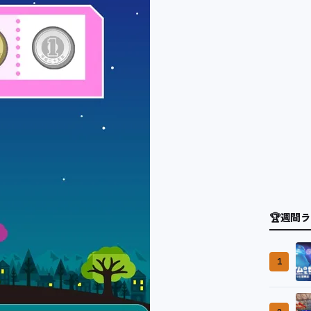
🏆
週間ラ
1