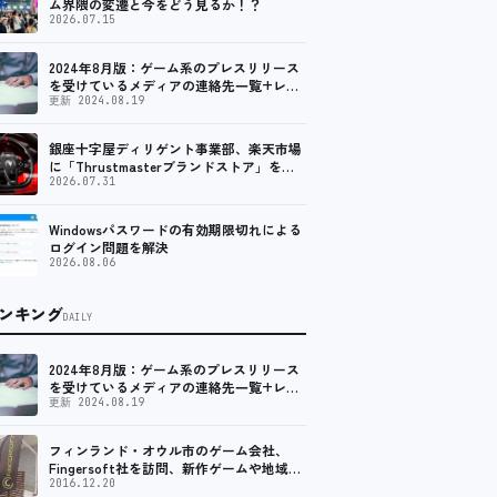
ム界隈の変遷と今をどう見るか！？
2026.07.15
2024年8月版：ゲーム系のプレスリリース
を受けているメディアの連絡先一覧+レビ
ュー依頼先一覧
更新 2024.08.19
銀座十字屋ディリゲント事業部、楽天市場
に「Thrustmasterブランドストア」をオ
ープン。記念キャンペーンでポイントアッ
2026.07.31
プ。 レーシング／フライトシム向けコント
ローラーを中心に、幅広くラインナップ
Windowsパスワードの有効期限切れによる
ログイン問題を解決
2026.08.06
ンキング
DAILY
2024年8月版：ゲーム系のプレスリリース
を受けているメディアの連絡先一覧+レビ
ュー依頼先一覧
更新 2024.08.19
フィンランド・オウル市のゲーム会社、
Fingersoft社を訪問、新作ゲームや地域貢
献について聞いてきました
2016.12.20