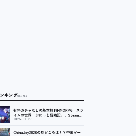
ンキング
WEEKLY
有料ガチャなしの基本無料MMORPG「スラ
イムの世界 ぷにっと冒険記」、Steam向
けの無料体験版が8月末に配信決定
2026.07.27
ChinaJoy2026の見どころは！？中国ゲー