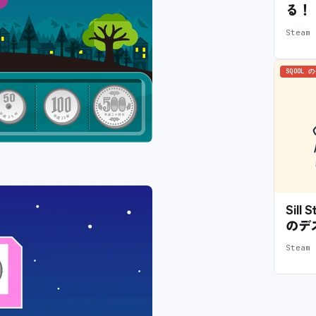
る！
Stea
SQOOL 
Sil
のデ
Stea