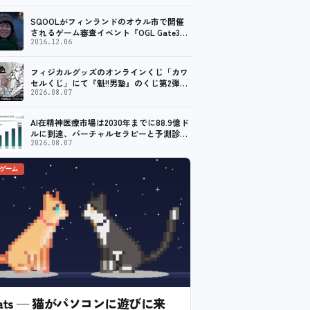
SQOOLがフィンランドのオウル市で開催
されるゲーム審査イベント『OGL Gate3』
のメディアパートナーに！
2016.12.06
フィジカルグッズのオンラインくじ「カワ
セルくじ」にて『魁!!男塾』のくじ第2弾が
販売開始！
2026.08.07
AI在精神医療市場は2030年までに88.9億ド
ルに到達、バーチャルセラピーと予測診断
の普及が加速
2026.08.07
のゲーム
l Cats — 猫がパソコンに遊びに来