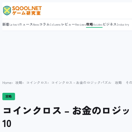
新着
ニュース
コラム
レビュー
攻略
ビジネス
Latest
News
Columns
Reviews
Guides
Industry
Home
攻略
コインクロス
コインクロス – お金のロジックパズル 攻略 その
攻略
コインクロス – お金のロジ
10