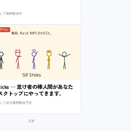
m にて無料配信中
のゲーム
l Sticks — 怠け者の棒人間があなた
スクトップにやってきます。
m にて近日無料配信予定