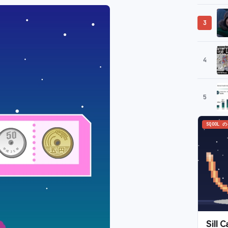
3
4
5
SQOOL 
Sil