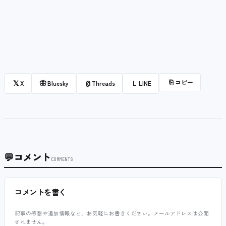
⎘
コピー
𝕏
🦋
@
L
X
Bluesky
Threads
LINE
💬
コメント
COMMENTS
コメントを書く
記事の感想や追加情報など、お気軽にお書きください。メールアドレスは公開
されません。