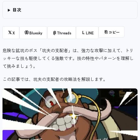
目次
⎘
コピー
𝕏
🦋
@
L
X
Bluesky
Threads
LINE
危険な鉱坑のボス「坑夫の支配者」は、強力な攻撃に加えて、トリ
ッキーな技も駆使してくる強敵です。技の特性やパターンを理解し
て挑みましょう。
この記事では、坑夫の支配者の攻略法を解説します。