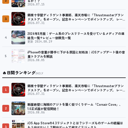
2
るか！？
2026.07.15
銀座十字屋ディリゲント事業部、楽天市場に「Thrustmasterブラン
3
ドストア」をオープン。記念キャンペーンでポイントアップ。 レーシ
ング／フライトシム向けコントローラーを中心に、幅広くラインナッ
2026.07.31
プ
2024年8月版：ゲーム系のプレスリリースを受けているメディアの連
4
絡先一覧+レビュー依頼先一覧
更新 2024.08.19
iPhoneの音量が勝手に下がる原因と対処法｜iOSアップデート後の音
5
量トラブルを解説
2026.08.05
🔥
日間ランキング
DAILY
銀座十字屋ディリゲント事業部、楽天市場に「Thrustmasterブラン
1
ドストア」をオープン。記念キャンペーンでポイントアップ。 レーシ
ング／フライトシム向けコントローラーを中心に、幅広くラインナッ
2026.07.31
プ
断崖絶壁に海賊のアジトを築く街づくりゲーム「Corsair Cove」、
2
1.0正式版が配信開始！
2026.08.06
iOS App Storeの4.3リジェクトとは？シリーズものゲームの続編は
3
もう出せない！？脱出ゲームで相次ぐリジェクト