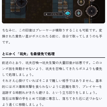
ちなみに、この回復はプレーヤーが横取りすることも可能です。変
換された黄色い星がボスにわたる前に、自分で取ってしまうのも手
です。
とにかく「坑夫」を最優先で処理
前述のとおり、坑夫召喚→坑夫生贄の大量回復が凶悪です。このコ
ンボ技を発動させないよう、坑夫を召喚してきたらボスよりも優先
して処理しましょう。
それさえ心掛けていればそこまで難しい相手ではありません。基本
的にはガス爆発攻撃を食らわないように距離を取り、プレイヤーを
追跡する地割れがきたら避ける、という立ち回りをしましょう。
落石は攻撃の手をとめて回避に専念し、落ちてきた石に近づかない
よう遠くに移動しましょう。