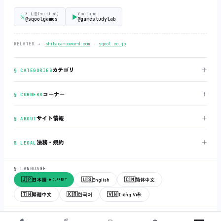
X (旧Twitter)
YouTube
𝕏
▶
@sqoolgames
@gamestudylab
‧
RELATED →
shibagameaward.com
sqool.co.jp
＋
カテゴリ
§ CATEGORIES
＋
コーナー
§ CORNERS
＋
サイト情報
§ ABOUT
＋
法務・規約
§ LEGAL
§ LANGUAGE
🇯🇵
🇺🇸
🇨🇳
日本語
English
简体中文
● CURRENT
🇹🇼
🇰🇷
🇻🇳
繁體中文
한국어
Tiếng Việt
© 2018-2026
sqool.co.jp
‧ All rights reserved.
v3.0.0
‧
build 20260505
‧
🏠
📰
✏️
💼