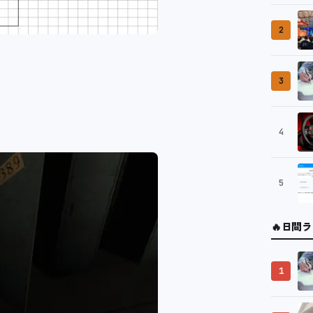
2
3
4
5
🔥
日間ラ
1