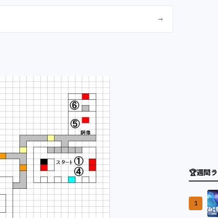
→
🏆
週間ラ
1