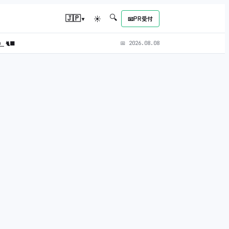
🔍
▾
🇯🇵
☀
📧
PR受付
L）
🐈‍⬛
📅
2026.08.08