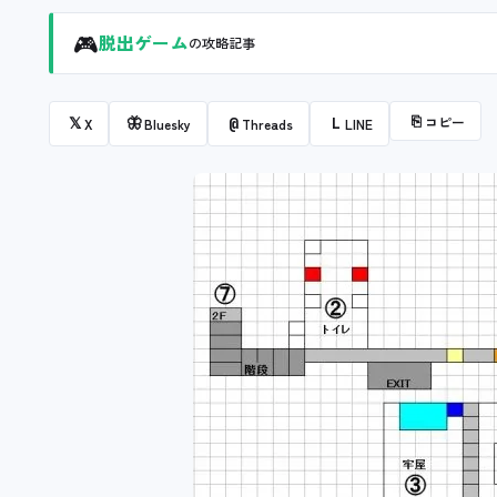
🎮
脱出ゲーム
の攻略記事
⎘
コピー
𝕏
🦋
@
L
X
Bluesky
Threads
LINE