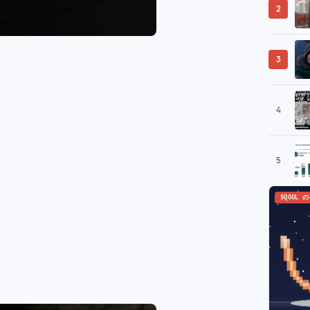
2
3
4
5
SQOOL 