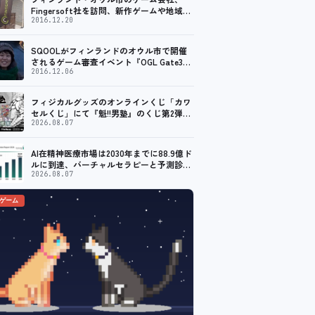
Fingersoft社を訪問、新作ゲームや地域貢
献について聞いてきました
2016.12.20
SQOOLがフィンランドのオウル市で開催
されるゲーム審査イベント『OGL Gate3』
のメディアパートナーに！
2016.12.06
フィジカルグッズのオンラインくじ「カワ
セルくじ」にて『魁!!男塾』のくじ第2弾が
販売開始！
2026.08.07
AI在精神医療市場は2030年までに88.9億ド
ルに到達、バーチャルセラピーと予測診断
の普及が加速
2026.08.07
のゲーム