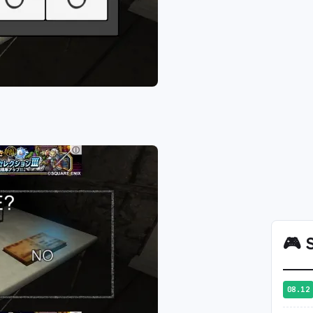
🎮
S
08.12