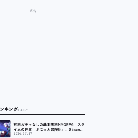
ンキング
WEEKLY
有料ガチャなしの基本無料MMORPG「スラ
イムの世界 ぷにっと冒険記」、Steam向
けの無料体験版が8月末に配信決定
2026.07.27