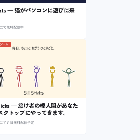
l Cats — 猫がパソコンに遊びに来
m にて無料配信中
のゲーム
l Sticks — 怠け者の棒人間があなた
スクトップにやってきます。
m にて近日無料配信予定