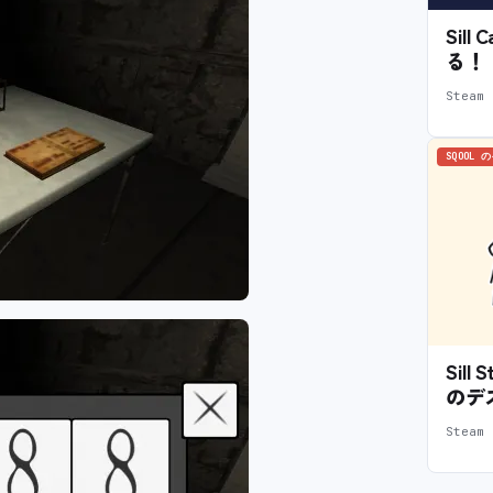
Sil
る！
Stea
SQOOL 
Sil
のデ
Stea