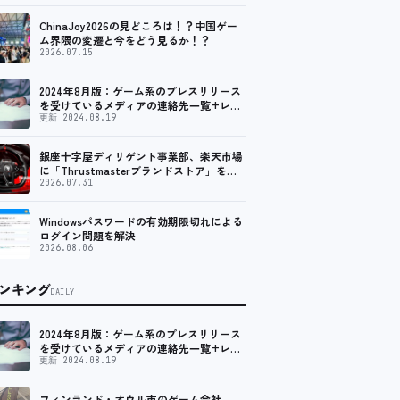
ChinaJoy2026の見どころは！？中国ゲー
ム界隈の変遷と今をどう見るか！？
2026.07.15
2024年8月版：ゲーム系のプレスリリース
を受けているメディアの連絡先一覧+レビ
ュー依頼先一覧
更新 2024.08.19
銀座十字屋ディリゲント事業部、楽天市場
に「Thrustmasterブランドストア」をオ
ープン。記念キャンペーンでポイントアッ
2026.07.31
プ。 レーシング／フライトシム向けコント
ローラーを中心に、幅広くラインナップ
Windowsパスワードの有効期限切れによる
ログイン問題を解決
2026.08.06
ンキング
DAILY
2024年8月版：ゲーム系のプレスリリース
を受けているメディアの連絡先一覧+レビ
ュー依頼先一覧
更新 2024.08.19
フィンランド・オウル市のゲーム会社、