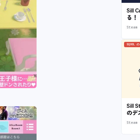
Sil
る！
Stea
SQOOL 
Sil
のデ
Stea