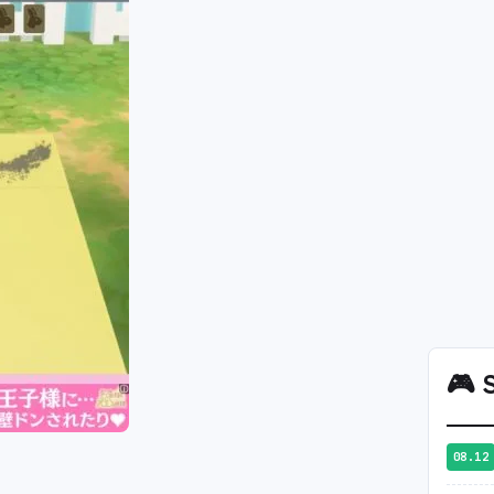
🎮
S
08.12