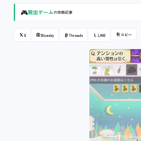
🎮
脱出ゲーム
の攻略記事
⎘
コピー
𝕏
🦋
@
L
X
Bluesky
Threads
LINE