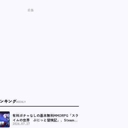
ンキング
WEEKLY
有料ガチャなしの基本無料MMORPG「スラ
イムの世界 ぷにっと冒険記」、Steam向
けの無料体験版が8月末に配信決定
2026.07.27