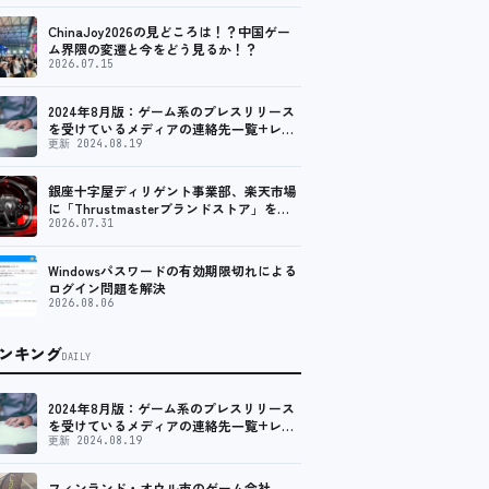
ChinaJoy2026の見どころは！？中国ゲー
ム界隈の変遷と今をどう見るか！？
2026.07.15
2024年8月版：ゲーム系のプレスリリース
を受けているメディアの連絡先一覧+レビ
ュー依頼先一覧
更新 2024.08.19
銀座十字屋ディリゲント事業部、楽天市場
に「Thrustmasterブランドストア」をオ
ープン。記念キャンペーンでポイントアッ
2026.07.31
プ。 レーシング／フライトシム向けコント
ローラーを中心に、幅広くラインナップ
Windowsパスワードの有効期限切れによる
ログイン問題を解決
2026.08.06
ンキング
DAILY
2024年8月版：ゲーム系のプレスリリース
を受けているメディアの連絡先一覧+レビ
ュー依頼先一覧
更新 2024.08.19
フィンランド・オウル市のゲーム会社、