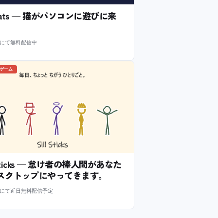
l Cats — 猫がパソコンに遊びに来
m にて無料配信中
のゲーム
l Sticks — 怠け者の棒人間があなた
スクトップにやってきます。
m にて近日無料配信予定