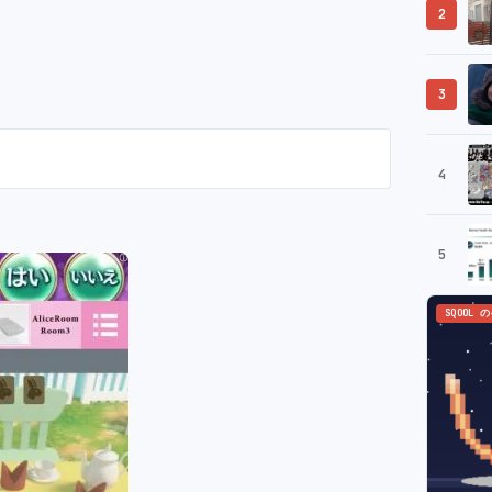
2
3
4
5
SQOOL 