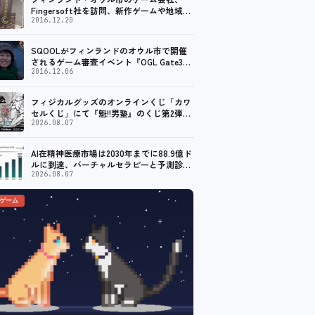
Fingersoft社を訪問、新作ゲームや地域貢
献について聞いてきました
2016.12.20
SQOOLがフィンランドのオウル市で開催
されるゲーム審査イベント『OGL Gate3』
のメディアパートナーに！
2016.12.06
フィジカルグッズのオンラインくじ「カワ
セルくじ」にて『魁!!男塾』のくじ第2弾が
販売開始！
2026.08.07
AI在精神医療市場は2030年までに88.9億ド
ルに到達、バーチャルセラピーと予測診断
の普及が加速
2026.08.07
のゲーム