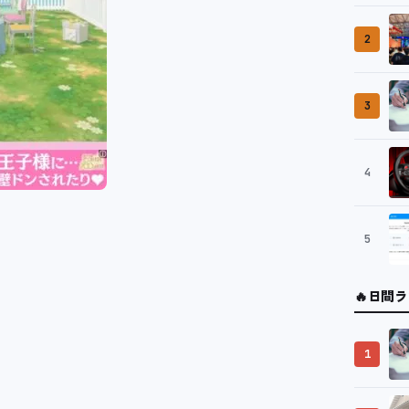
2
3
4
5
🔥
日間ラ
1