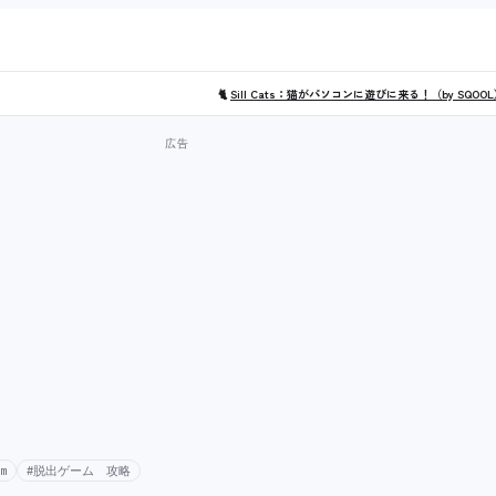
🐈
Sill Cats：猫がパソコンに遊びに来る！（by SQOO
m
#脱出ゲーム 攻略