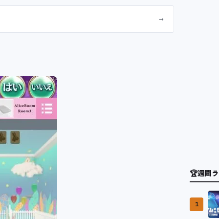
→
🏆
週間ラ
1