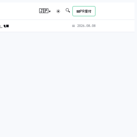
🔍
▾
🇯🇵
☀
📧
PR受付
L）
🐈‍⬛
📅
2026.08.08