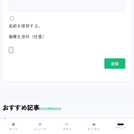
名前を保存する。
画像を添付（任意）
おすすめ記事
RECOMMENDED
🏆
トップ特集ヒーロー
🏠
📰
✏️
💼
メニュー
ホーム
ニュース
コラム
ビジネス
お知らせ