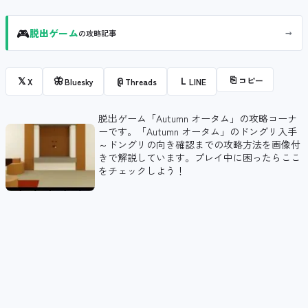
🎮
→
脱出ゲーム
の攻略記事
⎘
コピー
𝕏
🦋
@
L
X
Bluesky
Threads
LINE
脱出ゲーム「Autumn オータム」の攻略コーナ
ーです。「Autumn オータム」のドングリ入手
～ドングリの向き確認までの攻略方法を画像付
きで解説しています。プレイ中に困ったらここ
をチェックしよう！