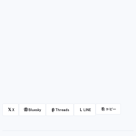
⎘
コピー
𝕏
🦋
@
L
X
Bluesky
Threads
LINE