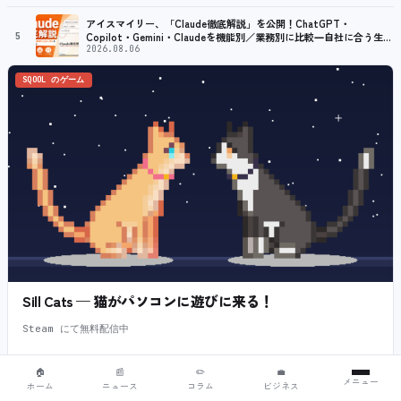
アイスマイリー、「Claude徹底解説」を公開！ChatGPT・
5
Copilot・Gemini・Claudeを機能別／業務別に比較―自社に合う生成
AIの選び方がわかる実践ガイド
2026.08.06
SQOOL のゲーム
Sill Cats — 猫がパソコンに遊びに来る！
Steam にて無料配信中
🏠
📰
✏️
💼
SQOOL のゲーム
メニュー
ホーム
ニュース
コラム
ビジネス