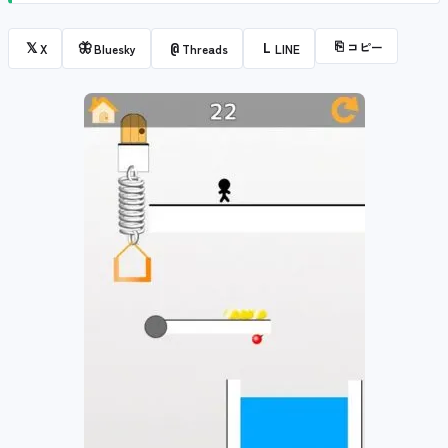
⎘
コピー
𝕏
🦋
@
L
X
Bluesky
Threads
LINE