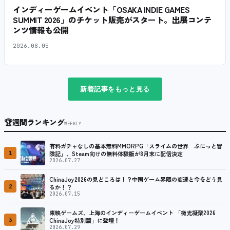
インディーゲームイベント「OSAKA INDIE GAMES
SUMMIT 2026」のチケット販売がスタート。出展コンテ
ンツ情報も公開
2026.08.05
新着記事をもっと見る
🏆
週間ランキング
WEEKLY
有料ガチャなしの基本無料MMORPG「スライムの世界 ぷにっと冒
1
険記」、Steam向けの無料体験版が8月末に配信決定
2026.07.27
ChinaJoy2026の見どころは！？中国ゲーム界隈の変遷と今をどう見
2
るか！？
2026.07.15
東映ゲームズ、上海のインディーゲームイベント 「微光凝聚2026
3
ChinaJoy特別篇」に登壇！
2026.07.29