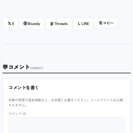
⎘
コピー
𝕏
🦋
@
L
X
Bluesky
Threads
LINE
💬
コメント
COMMENTS
コメントを書く
記事の感想や追加情報など、お気軽にお書きください。メールアドレスは公開
されません。
コメント
※