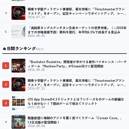
銀座十字屋ディリゲント事業部、楽天市場に「Thrustmasterブラン
4
ドストア」をオープン。記念キャンペーンでポイントアップ。 レーシ
ング／フライトシム向けコントローラーを中心に、幅広くラインナッ
2026.07.31
プ
「高純度タングステンチタン合金ターゲットの世界市場」（～2030年
5
までの市場規模予測）資料を発行、年平均6.5%で成長する見込み
2026.08.05
🔥
日間ランキング
DAILY
「Buckshot Roulette」開発者が手がける新作バイオレンス・パーテ
1
ィゲーム「Machine Party」がSteam向けに配信開始
2026.08.05
銀座十字屋ディリゲント事業部、楽天市場に「Thrustmasterブラン
2
ドストア」をオープン。記念キャンペーンでポイントアップ。 レーシ
ング／フライトシム向けコントローラーを中心に、幅広くラインナッ
2026.07.31
プ
iOS App Storeの4.3リジェクトとは？シリーズものゲームの続編は
3
もう出せない！？脱出ゲームで相次ぐリジェクト
2017.10.08
断崖絶壁に海賊のアジトを築く街づくりゲーム「Corsair Cove」、
4
1.0正式版が配信開始！
2026.08.06