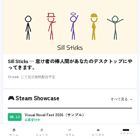
Sill Sticks — 怠け者の棒人間があなたのデスクトップにや
ってきます。
Steam にて近日無料配信予定
🎮
Steam Showcase
すべて見る →
Visual Novel Fest 2026（サンプル）
08.12
応募受付中
Tokyo Indie Showcase 2026（サンプル）
🏠
📰
✏️
💼
08.12
メニュー
ホーム
ニュース
コラム
ビジネス
応募前