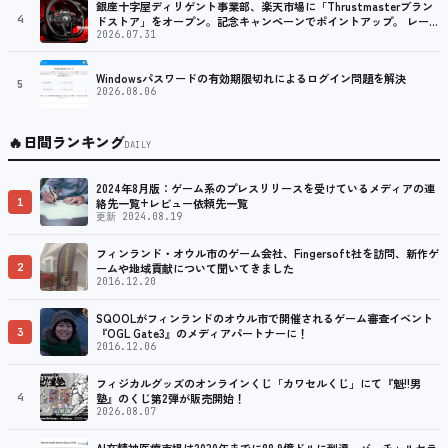
銀座十字屋ディリゲント事業部、楽天市場に「Thrustmasterブラン
4
ドストア」をオープン。記念キャンペーンでポイントアップ。 レーシ
ング／フライトシム向けコントローラーを中心に、幅広くラインナッ
2026.07.31
プ
Windowsパスワードの有効期限切れによるログイン問題を解決
5
2026.08.06
🔥
日間ランキング
DAILY
2024年8月版：ゲーム系のプレスリリースを受けているメディアの連
1
絡先一覧+レビュー依頼先一覧
更新 2024.08.19
フィンランド・オウル市のゲーム会社、Fingersoft社を訪問、新作ゲ
2
ームや地域貢献について聞いてきました
2016.12.20
SQOOLがフィンランドのオウル市で開催されるゲーム審査イベント
3
『OGL Gate3』のメディアパートナーに！
2016.12.06
フィジカルグッズのオンラインくじ「カワセルくじ」にて『魁!!男
4
塾』のくじ第2弾が販売開始！
2026.08.07