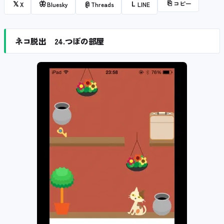
⎘
コピー
𝕏
🦋
@
L
X
Bluesky
Threads
LINE
ネコ脱出 24.つぼの部屋