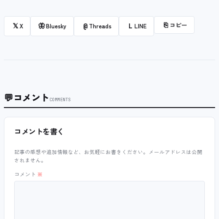
⎘
コピー
𝕏
🦋
@
L
X
Bluesky
Threads
LINE
💬
コメント
COMMENTS
コメントを書く
記事の感想や追加情報など、お気軽にお書きください。メールアドレスは公開
されません。
コメント
※