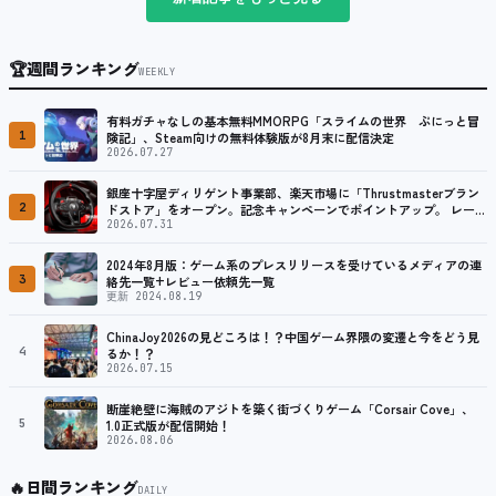
🏆
週間ランキング
WEEKLY
有料ガチャなしの基本無料MMORPG「スライムの世界 ぷにっと冒
1
険記」、Steam向けの無料体験版が8月末に配信決定
2026.07.27
銀座十字屋ディリゲント事業部、楽天市場に「Thrustmasterブラン
2
ドストア」をオープン。記念キャンペーンでポイントアップ。 レーシ
ング／フライトシム向けコントローラーを中心に、幅広くラインナッ
2026.07.31
プ
2024年8月版：ゲーム系のプレスリリースを受けているメディアの連
3
絡先一覧+レビュー依頼先一覧
更新 2024.08.19
ChinaJoy2026の見どころは！？中国ゲーム界隈の変遷と今をどう見
4
るか！？
2026.07.15
断崖絶壁に海賊のアジトを築く街づくりゲーム「Corsair Cove」、
5
1.0正式版が配信開始！
2026.08.06
🔥
日間ランキング
DAILY