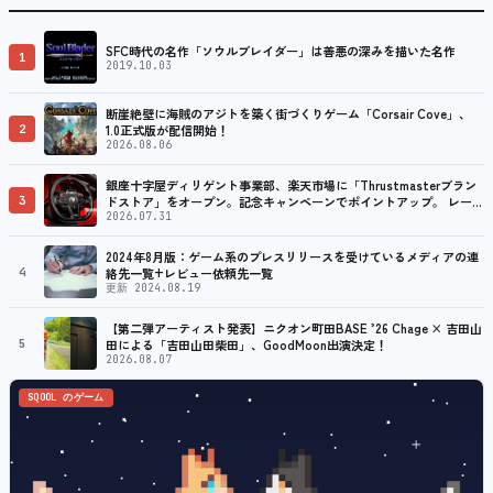
SFC時代の名作「ソウルブレイダー」は善悪の深みを描いた名作
1
2019.10.03
断崖絶壁に海賊のアジトを築く街づくりゲーム「Corsair Cove」、
2
1.0正式版が配信開始！
2026.08.06
銀座十字屋ディリゲント事業部、楽天市場に「Thrustmasterブラン
3
ドストア」をオープン。記念キャンペーンでポイントアップ。 レーシ
ング／フライトシム向けコントローラーを中心に、幅広くラインナッ
2026.07.31
プ
2024年8月版：ゲーム系のプレスリリースを受けているメディアの連
4
絡先一覧+レビュー依頼先一覧
更新 2024.08.19
【第二弾アーティスト発表】ニクオン町田BASE ’26 Chage × 吉田山
5
田による「吉田山田柴田」、GoodMoon出演決定！
2026.08.07
SQOOL のゲーム