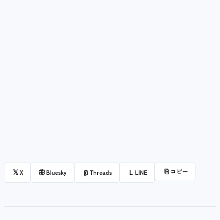
⎘
コピー
𝕏
🦋
@
L
X
Bluesky
Threads
LINE