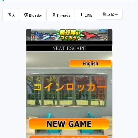
⎘
コピー
𝕏
🦋
@
L
X
Bluesky
Threads
LINE