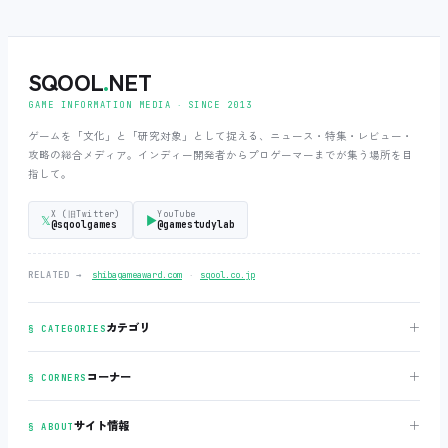
SQOOL
.
NET
GAME INFORMATION MEDIA ‧ SINCE 2013
ゲームを「文化」と「研究対象」として捉える、ニュース・特集・レビュー・
攻略の総合メディア。インディー開発者からプロゲーマーまでが集う場所を目
指して。
X (旧Twitter)
YouTube
𝕏
▶
@sqoolgames
@gamestudylab
‧
RELATED →
shibagameaward.com
sqool.co.jp
＋
カテゴリ
§ CATEGORIES
＋
コーナー
§ CORNERS
＋
サイト情報
§ ABOUT