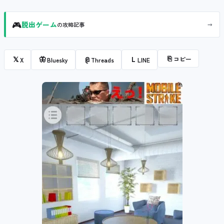
🎮
→
脱出ゲーム
の攻略記事
⎘
コピー
𝕏
🦋
@
L
X
Bluesky
Threads
LINE