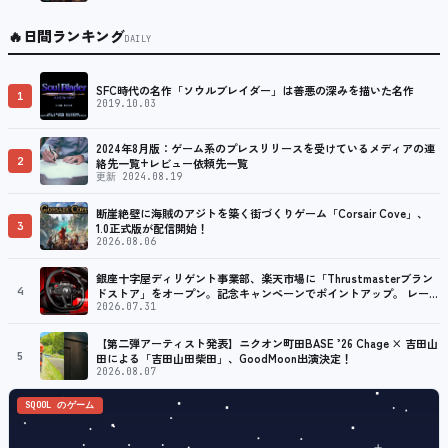
🔥
日間ランキング
DAILY
SFC時代の名作「ソウルブレイダー」は善悪の深みを描いた名作
1
2019.10.03
2024年8月版：ゲーム系のプレスリリースを受けているメディアの連
2
絡先一覧+レビュー依頼先一覧
更新 2024.08.19
断崖絶壁に海賊のアジトを築く街づくりゲーム「Corsair Cove」、
3
1.0正式版が配信開始！
2026.08.06
銀座十字屋ディリゲント事業部、楽天市場に「Thrustmasterブラン
4
ドストア」をオープン。記念キャンペーンでポイントアップ。 レーシ
ング／フライトシム向けコントローラーを中心に、幅広くラインナッ
2026.07.31
プ
【第二弾アーティスト発表】ニクオン町田BASE ’26 Chage × 吉田山
5
田による「吉田山田柴田」、GoodMoon出演決定！
2026.08.07
SQOOL のゲーム