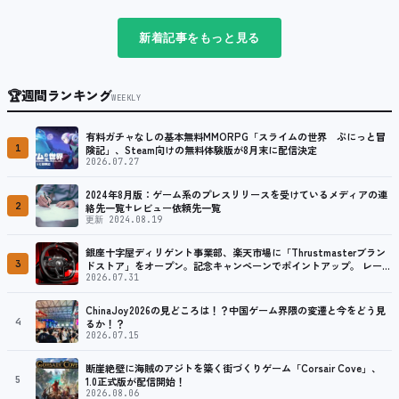
新着記事をもっと見る
🏆
週間ランキング
WEEKLY
有料ガチャなしの基本無料MMORPG「スライムの世界 ぷにっと冒
1
険記」、Steam向けの無料体験版が8月末に配信決定
2026.07.27
2024年8月版：ゲーム系のプレスリリースを受けているメディアの連
2
絡先一覧+レビュー依頼先一覧
更新 2024.08.19
銀座十字屋ディリゲント事業部、楽天市場に「Thrustmasterブラン
3
ドストア」をオープン。記念キャンペーンでポイントアップ。 レーシ
ング／フライトシム向けコントローラーを中心に、幅広くラインナッ
2026.07.31
プ
ChinaJoy2026の見どころは！？中国ゲーム界隈の変遷と今をどう見
4
るか！？
2026.07.15
断崖絶壁に海賊のアジトを築く街づくりゲーム「Corsair Cove」、
5
1.0正式版が配信開始！
2026.08.06