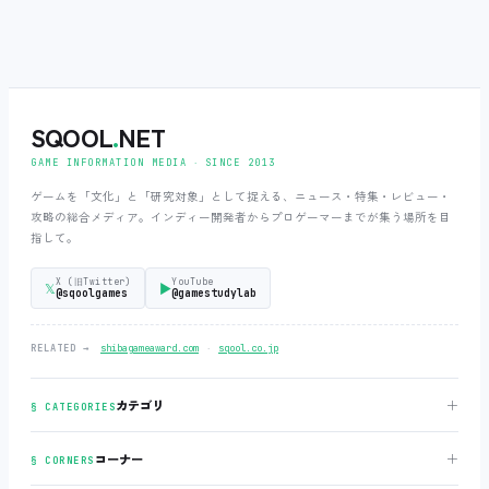
SQOOL
.
NET
GAME INFORMATION MEDIA ‧ SINCE 2013
ゲームを「文化」と「研究対象」として捉える、ニュース・特集・レビュー・
攻略の総合メディア。インディー開発者からプロゲーマーまでが集う場所を目
指して。
X (旧Twitter)
YouTube
𝕏
▶
@sqoolgames
@gamestudylab
‧
RELATED →
shibagameaward.com
sqool.co.jp
＋
カテゴリ
§ CATEGORIES
＋
コーナー
§ CORNERS