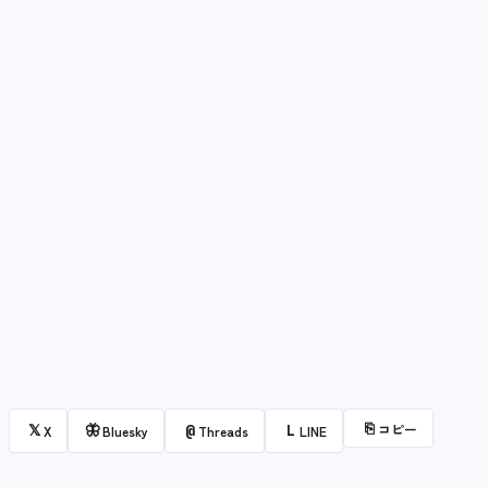
⎘
コピー
𝕏
🦋
@
L
X
Bluesky
Threads
LINE