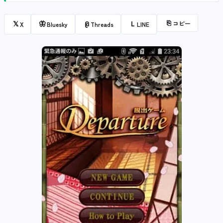
⎘
コピー
𝕏
🦋
@
L
X
Bluesky
Threads
LINE