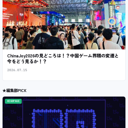
ChinaJoy2026の見どころは！？中国ゲーム界隈の変遷と
今をどう見るか！？
2026.07.15
★
編集部PICK
HIGOPAGE