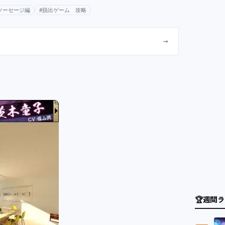
ソーセージ編
#脱出ゲーム 攻略
→
🏆
週間ラ