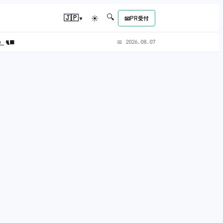
🔍
▾
🇯🇵
☀
📧
PR受付
L）
🐈‍⬛
📅
2026.08.07