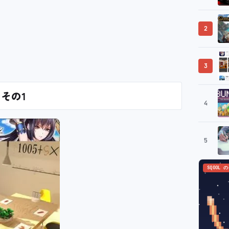
2
3
 その1
4
5
SQOOL 