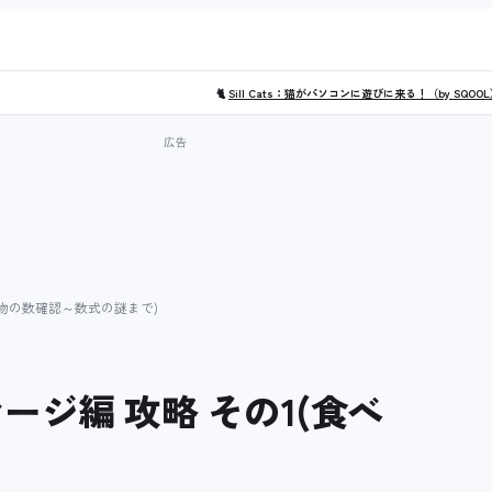
🐈
Sill Cats：猫がパソコンに遊びに来る！（by SQOO
べ物の数確認～数式の謎まで)
ジ編 攻略 その1(食べ