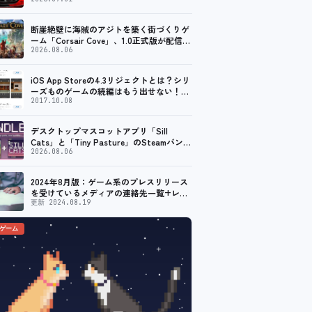
ープン。記念キャンペーンでポイントアッ
プ。 レーシング／フライトシム向けコント
ローラーを中心に、幅広くラインナップ
断崖絶壁に海賊のアジトを築く街づくりゲ
ーム「Corsair Cove」、1.0正式版が配信開
始！
2026.08.06
iOS App Storeの4.3リジェクトとは？シリ
ーズものゲームの続編はもう出せない！？
脱出ゲームで相次ぐリジェクト
2017.10.08
デスクトップマスコットアプリ「Sill
Cats」と「Tiny Pasture」のSteamバンド
ルセットが販売開始。通常価格より10%割
2026.08.06
引
2024年8月版：ゲーム系のプレスリリース
を受けているメディアの連絡先一覧+レビ
ュー依頼先一覧
更新 2024.08.19
のゲーム