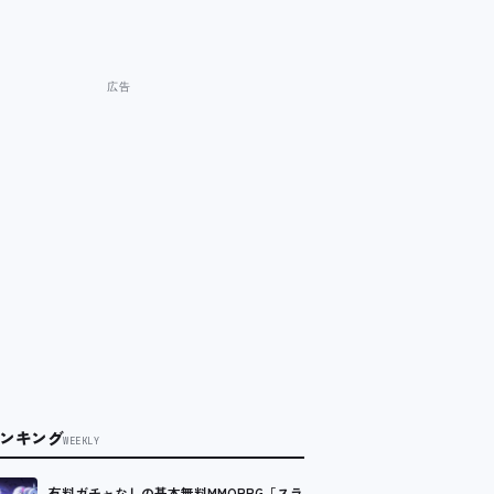
ンキング
WEEKLY
有料ガチャなしの基本無料MMORPG「スラ