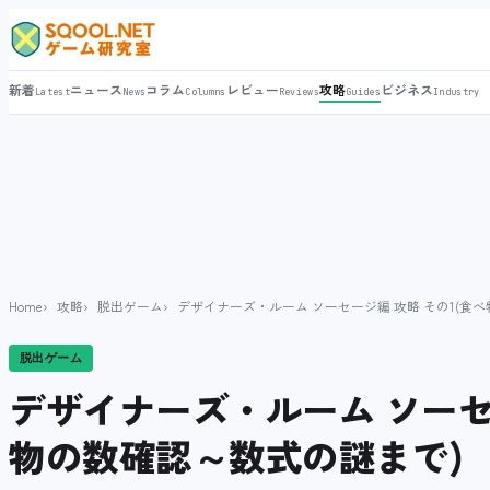
新着
ニュース
コラム
レビュー
攻略
ビジネス
Latest
News
Columns
Reviews
Guides
Industry
Home
攻略
脱出ゲーム
デザイナーズ・ルーム ソーセージ編 攻略 その1(食
脱出ゲーム
デザイナーズ・ルーム ソーセー
物の数確認～数式の謎まで)