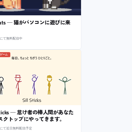
l Cats — 猫がパソコンに遊びに来
m にて無料配信中
のゲーム
l Sticks — 怠け者の棒人間があなた
スクトップにやってきます。
m にて近日無料配信予定