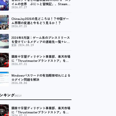
イムの世界 ぷにっと冒険記」、Steam向
けの無料体験版が8月末に配信決定
2026.07.27
ChinaJoy2026の見どころは！？中国ゲー
ム界隈の変遷と今をどう見るか！？
2026.07.15
2024年8月版：ゲーム系のプレスリリース
を受けているメディアの連絡先一覧+レビ
ュー依頼先一覧
更新 2024.08.19
銀座十字屋ディリゲント事業部、楽天市場
に「Thrustmasterブランドストア」をオ
ープン。記念キャンペーンでポイントアッ
2026.07.31
プ。 レーシング／フライトシム向けコント
ローラーを中心に、幅広くラインナップ
Windowsパスワードの有効期限切れによる
ログイン問題を解決
2026.08.06
ンキング
DAILY
銀座十字屋ディリゲント事業部、楽天市場
に「Thrustmasterブランドストア」をオ
2026.07.31