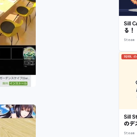
Sil
る！
Stea
SQOOL 
Sil
のデ
Stea