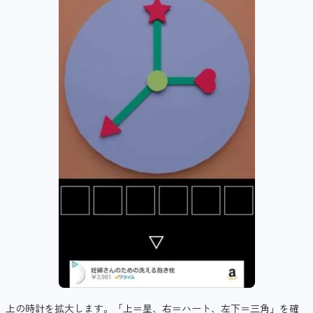
上の時計を拡大します。「上＝星、右＝ハート、左下＝三角」を確