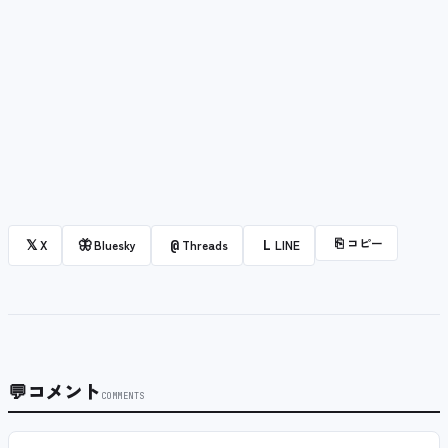
⎘
コピー
𝕏
🦋
@
L
X
Bluesky
Threads
LINE
💬
コメント
COMMENTS