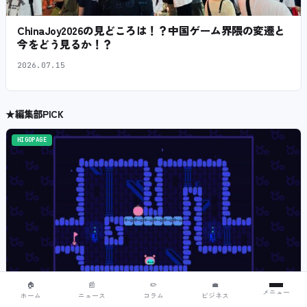
ChinaJoy2026の見どころは！？中国ゲーム界隈の変遷と
今をどう見るか！？
2026.07.15
★
編集部PICK
HIGOPAGE
★
編集部PICK
🏠
📰
✏️
💼
メニュー
ホーム
ニュース
コラム
ビジネス