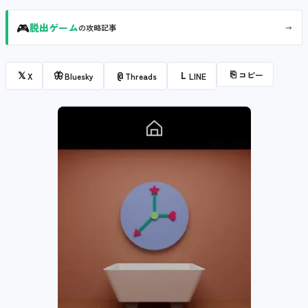
🎮
→
脱出ゲーム
の攻略記事
⎘
コピー
𝕏
🦋
@
L
X
Bluesky
Threads
LINE