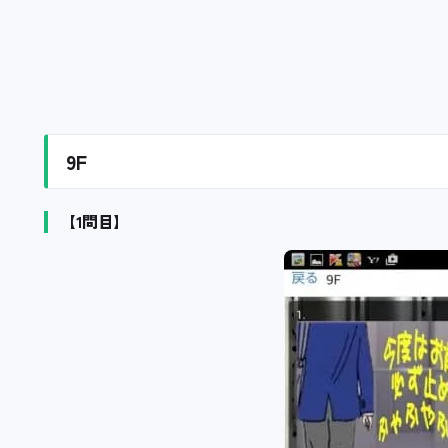
9F
【1問目】