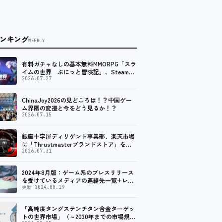
ンキング
WEEKLY
有料ガチャなしの基本無料MMORPG「スラ
イムの世界 ぷにっと冒険記」、Steam向
けの無料体験版が8月末に配信決定
2026.07.27
ChinaJoy2026の見どころは！？中国ゲー
ム界隈の変遷と今をどう見るか！？
2026.07.15
銀座十字屋ディリゲント事業部、楽天市場
に「Thrustmasterブランドストア」をオ
ープン。記念キャンペーンでポイントアッ
2026.07.31
プ。 レーシング／フライトシム向けコント
ローラーを中心に、幅広くラインナップ
2024年8月版：ゲーム系のプレスリリース
を受けているメディアの連絡先一覧+レビ
ュー依頼先一覧
更新 2024.08.19
「高純度タングステンチタン合金ターゲッ
トの世界市場」（～2030年までの市場規模