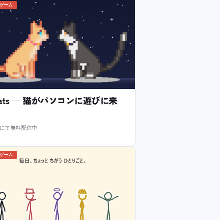
のゲーム
l Cats — 猫がパソコンに遊びに来
m にて無料配信中
のゲーム