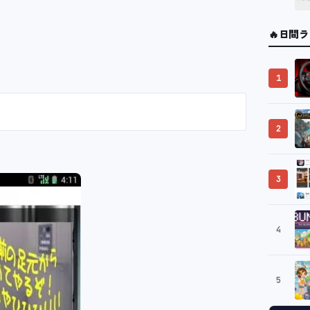
🔥
日間ラ
1
2
3
4
5