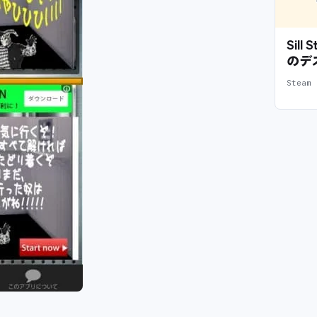
Sil
のデ
Stea