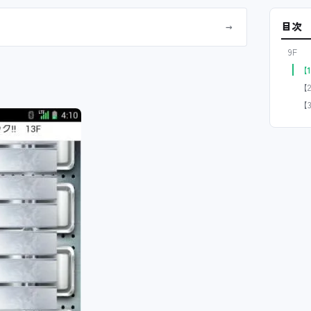
目次
→
9F
【
【
【