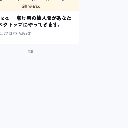
l Sticks — 怠け者の棒人間があなた
スクトップにやってきます。
m にて近日無料配信予定