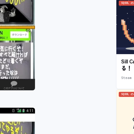
SQOOL 
Sil
る！
Stea
SQOOL 