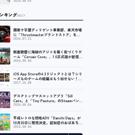
予測）資料を発行、年平均6.5%で成長する
2026.08.05
見込み
ンキング
DAILY
銀座十字屋ディリゲント事業部、楽天市場
に「Thrustmasterブランドストア」をオ
ープン。記念キャンペーンでポイントアッ
2026.07.31
プ。 レーシング／フライトシム向けコント
ローラーを中心に、幅広くラインナップ
断崖絶壁に海賊のアジトを築く街づくりゲ
ーム「Corsair Cove」、1.0正式版が配信開
始！
2026.08.06
iOS App Storeの4.3リジェクトとは？シリ
ーズものゲームの続編はもう出せない！？
脱出ゲームで相次ぐリジェクト
2017.10.08
デスクトップマスコットアプリ「Sill
Cats」と「Tiny Pasture」のSteamバンド
ルセットが販売開始。通常価格より10%割
2026.08.06
引
平成レトロな団地ADV「Danchi Days」が
10月30日に発売決定。認知症のおばあちゃ
んのために夏祭り復活を目指す
2026.08.06