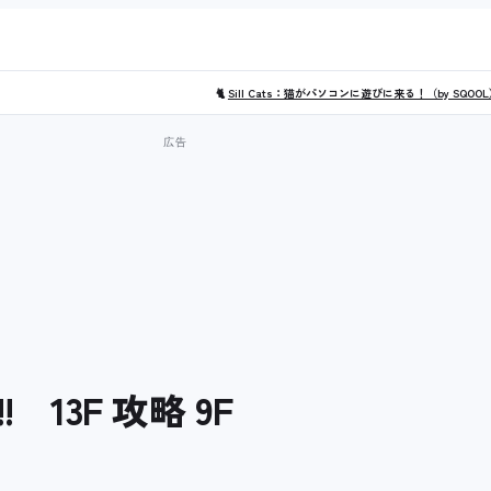
🐈
Sill Cats：猫がパソコンに遊びに来る！（by SQOO
13F 攻略 9F