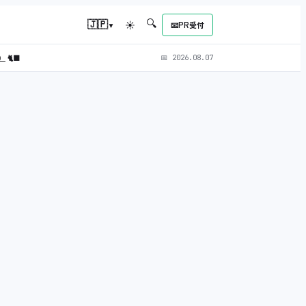
🔍
▾
🇯🇵
☀
📧
PR受付
L）
🐈‍⬛
📅
2026.08.07