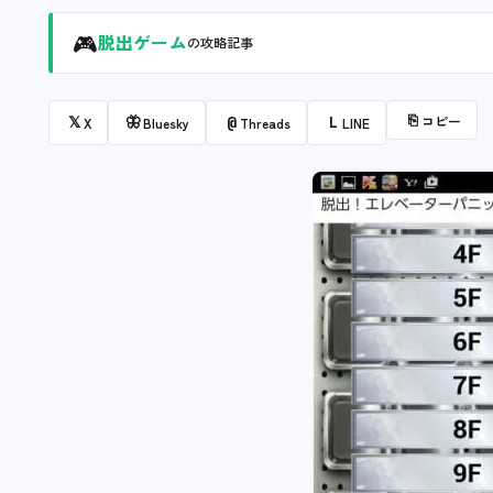
🎮
脱出ゲーム
の攻略記事
⎘
コピー
𝕏
🦋
@
L
X
Bluesky
Threads
LINE