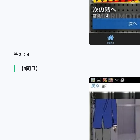
答え：4
【3問目】