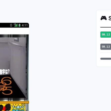
🎮
S
08.12
08.12