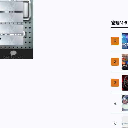
🏆
週間ラ
1
2
3
4
5