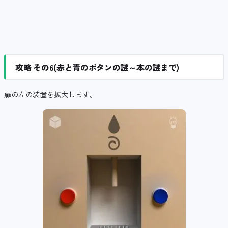
攻略 その6(赤と青のボタンの謎～本の謎まで)
扉の左の装置を拡大します。