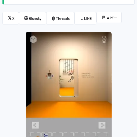
⎘
コピー
𝕏
🦋
@
L
X
Bluesky
Threads
LINE