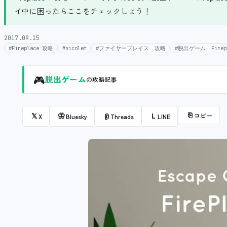
イ中に困ったらここをチェックしよう！
2017.09.15
#Fireplace 攻略
#nicolet
#ファイヤープレイス 攻略
#脱出ゲーム Firepl
🎮
脱出ゲーム
の攻略記事
⎘
コピー
𝕏
🦋
@
L
X
Bluesky
Threads
LINE