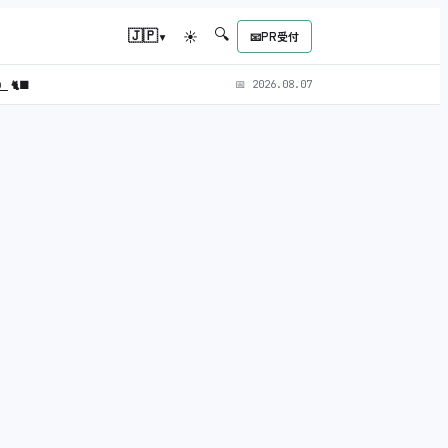
🔍
▾
🇯🇵
☀
📧
PR受付
L）
🐈‍⬛
📅
2026.08.07