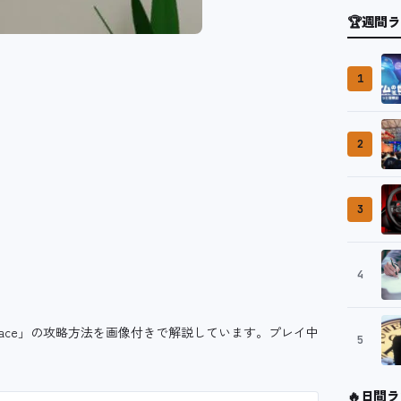
🏆
週間ラ
1
2
3
4
ireplace」の攻略方法を画像付きで解説しています。プレイ中
5
🔥
日間ラ