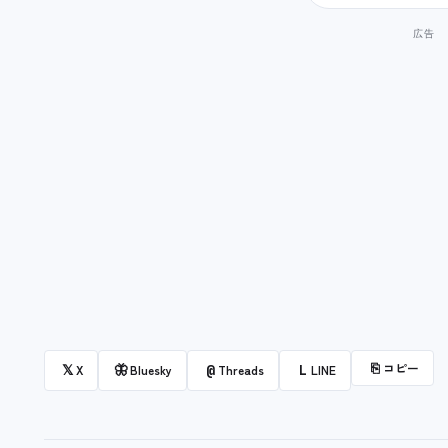
⎘
コピー
𝕏
🦋
@
L
X
Bluesky
Threads
LINE