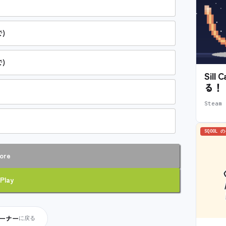
)
)
Sil
る！
Stea
SQOOL 
ore
Play
コーナー
に戻る