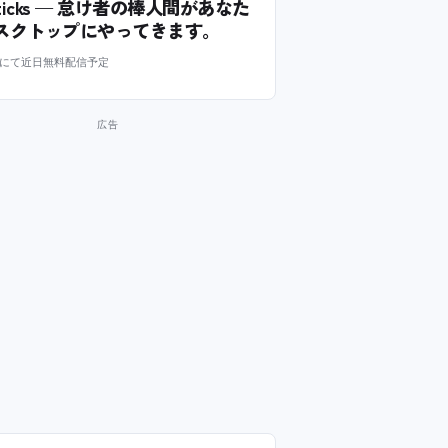
l Sticks — 怠け者の棒人間があなた
スクトップにやってきます。
m にて近日無料配信予定