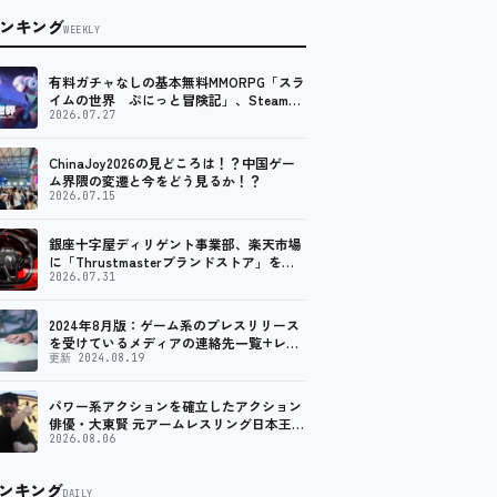
ンキング
WEEKLY
有料ガチャなしの基本無料MMORPG「スラ
イムの世界 ぷにっと冒険記」、Steam向
けの無料体験版が8月末に配信決定
2026.07.27
ChinaJoy2026の見どころは！？中国ゲー
ム界隈の変遷と今をどう見るか！？
2026.07.15
銀座十字屋ディリゲント事業部、楽天市場
に「Thrustmasterブランドストア」をオ
ープン。記念キャンペーンでポイントアッ
2026.07.31
プ。 レーシング／フライトシム向けコント
ローラーを中心に、幅広くラインナップ
2024年8月版：ゲーム系のプレスリリース
を受けているメディアの連絡先一覧+レビ
ュー依頼先一覧
更新 2024.08.19
パワー系アクションを確立したアクション
俳優・大東賢 元アームレスリング日本王者
が切り拓く新たなアクション表現に注目
2026.08.06
ンキング
DAILY