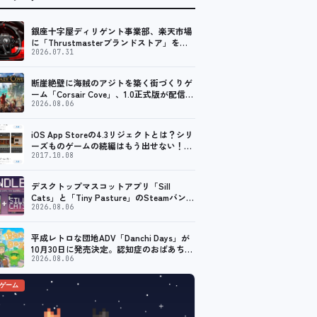
銀座十字屋ディリゲント事業部、楽天市場
に「Thrustmasterブランドストア」をオ
ープン。記念キャンペーンでポイントアッ
2026.07.31
プ。 レーシング／フライトシム向けコント
ローラーを中心に、幅広くラインナップ
断崖絶壁に海賊のアジトを築く街づくりゲ
ーム「Corsair Cove」、1.0正式版が配信開
始！
2026.08.06
iOS App Storeの4.3リジェクトとは？シリ
ーズものゲームの続編はもう出せない！？
脱出ゲームで相次ぐリジェクト
2017.10.08
デスクトップマスコットアプリ「Sill
Cats」と「Tiny Pasture」のSteamバンド
ルセットが販売開始。通常価格より10%割
2026.08.06
引
平成レトロな団地ADV「Danchi Days」が
10月30日に発売決定。認知症のおばあちゃ
んのために夏祭り復活を目指す
2026.08.06
のゲーム