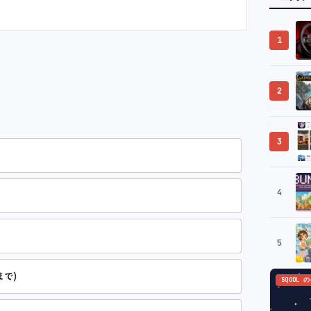
1
2
3
4
5
まで)
SQOOL 