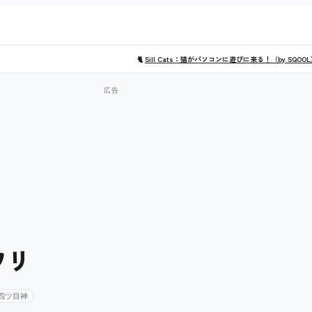
🐈
Sill Cats：猫がパソコンに遊びに来る！（by SQOO
ワリ
四ツ目神