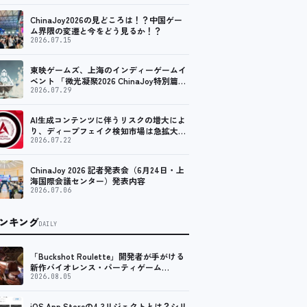
ChinaJoy2026の見どころは！？中国ゲー
ム界隈の変遷と今をどう見るか！？
2026.07.15
東映ゲームズ、上海のインディーゲームイ
ベント 「微光凝聚2026 ChinaJoy特別篇」
に登壇！
2026.07.29
AI生成コンテンツに伴うリスクの増大によ
り、ディープフェイク検知市場は急拡大
し、2035年には90億米ドルに達する見通し
2026.07.22
ChinaJoy 2026 記者発表会（6月24日・上
海国際会議センター）発表内容
2026.07.06
ンキング
DAILY
「Buckshot Roulette」開発者が手がける
新作バイオレンス・パーティゲーム
「Machine Party」がSteam向けに配信開
2026.08.05
始
iOS App Storeの4.3リジェクトとは？シリ