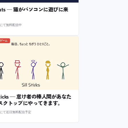
l Cats — 猫がパソコンに遊びに来
m にて無料配信中
のゲーム
l Sticks — 怠け者の棒人間があなた
スクトップにやってきます。
m にて近日無料配信予定