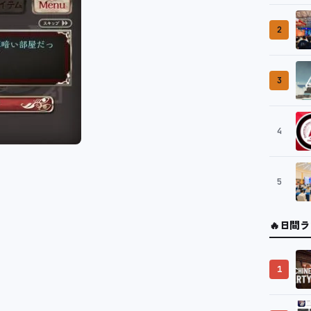
2
3
4
5
🔥
日間ラ
1