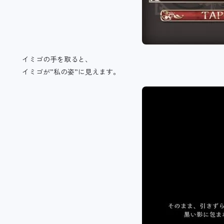
イミゴの手を取ると、
イミゴが”私の姿”に見えます。