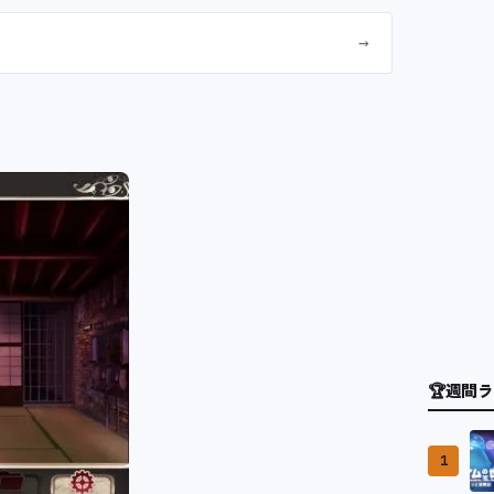
→
🏆
週間ラ
1