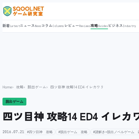
新着
ニュース
コラム
レビュー
攻略
ビジネス
Latest
News
Columns
Reviews
Guides
Industry
Home
攻略
脱出ゲーム
四ツ目神 攻略14 ED4 イレカワリ
脱出ゲーム
四ツ目神 攻略14 ED4 イレカ
2016.07.21
#四ツ目神 攻略
#脱出ゲーム 攻略
#謎解き×脱出ノベルゲーム 