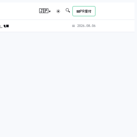
🔍
▾
🇯🇵
☀
📧
PR受付
L）
🐈‍⬛
📅
2026.08.06