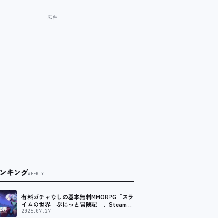
ンキング
WEEKLY
有料ガチャなしの基本無料MMORPG「スラ
イムの世界 ぷにっと冒険記」、Steam向
けの無料体験版が8月末に配信決定
2026.07.27