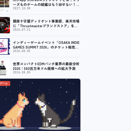
ーズものゲームの続編はもう出せない！？
脱出ゲームで相次ぐリジェクト
2017.10.08
銀座十字屋ディリゲント事業部、楽天市場
に「Thrustmasterブランドストア」をオ
ープン。記念キャンペーンでポイントアッ
2026.07.31
プ。 レーシング／フライトシム向けコント
ローラーを中心に、幅広くラインナップ
インディーゲームイベント「OSAKA INDIE
GAMES SUMMIT 2026」のチケット販売が
スタート。出展コンテンツ情報も公開
2026.08.05
世界コンパクトEDMパンチ業界の最新分析
2026：560百万米ドル規模への拡大予測
2026.08.05
のゲーム