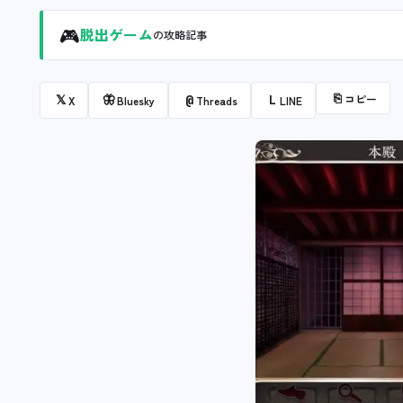
🎮
脱出ゲーム
の攻略記事
⎘
コピー
𝕏
🦋
@
L
X
Bluesky
Threads
LINE