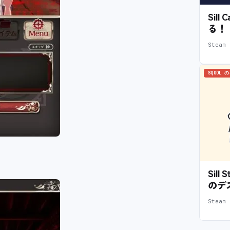
Sil
る！
Stea
SQOOL 
Sil
のデ
Stea