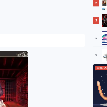
2
3
4
5
SQOOL 