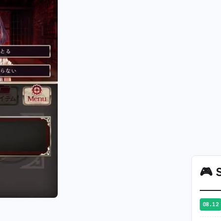
🎮
S
08.12