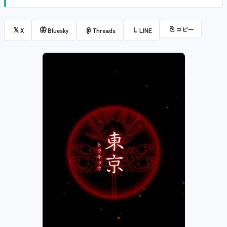
⎘
コピー
𝕏
🦋
@
L
X
Bluesky
Threads
LINE