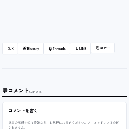
⎘
コピー
𝕏
🦋
@
L
X
Bluesky
Threads
LINE
💬
コメント
COMMENTS
コメントを書く
記事の感想や追加情報など、お気軽にお書きください。メールアドレスは公開
されません。