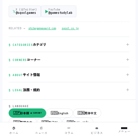
X (旧Twitter)
YouTube
𝕏
▶
@sqoolgames
@gamestudylab
‧
RELATED →
shibagameaward.com
sqool.co.jp
＋
カテゴリ
§ CATEGORIES
＋
コーナー
§ CORNERS
＋
サイト情報
§ ABOUT
＋
法務・規約
§ LEGAL
§ LANGUAGE
🇯🇵
🇺🇸
🇨🇳
日本語
English
简体中文
● CURRENT
🇹🇼
🇰🇷
🇻🇳
繁體中文
한국어
Tiếng Việt
🏠
📰
✏️
💼
メニュー
ホーム
ニュース
コラム
ビジネス
© 2018-2026
sqool.co.jp
‧ All rights reserved.
v3.0.0
‧
build 20260505
‧