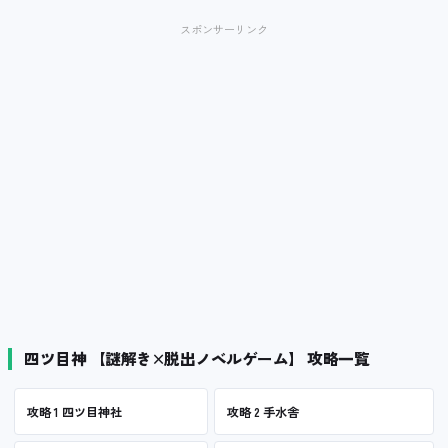
スポンサーリンク
四ツ目神 【謎解き×脱出ノベルゲーム】 攻略一覧
攻略 1 四ツ目神社
攻略 2 手水舎