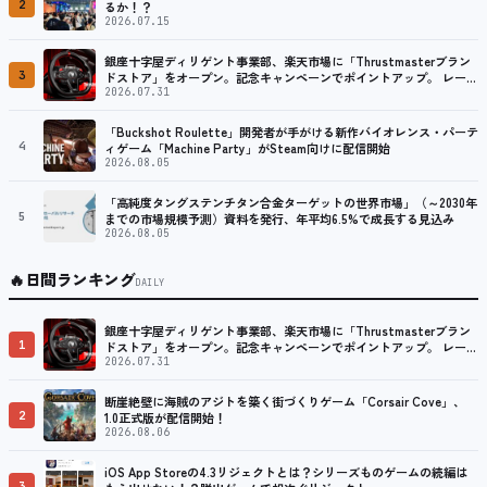
2
るか！？
2026.07.15
銀座十字屋ディリゲント事業部、楽天市場に「Thrustmasterブラン
3
ドストア」をオープン。記念キャンペーンでポイントアップ。 レーシ
ング／フライトシム向けコントローラーを中心に、幅広くラインナッ
2026.07.31
プ
「Buckshot Roulette」開発者が手がける新作バイオレンス・パーテ
4
ィゲーム「Machine Party」がSteam向けに配信開始
2026.08.05
「高純度タングステンチタン合金ターゲットの世界市場」（～2030年
5
までの市場規模予測）資料を発行、年平均6.5%で成長する見込み
2026.08.05
🔥
日間ランキング
DAILY
銀座十字屋ディリゲント事業部、楽天市場に「Thrustmasterブラン
1
ドストア」をオープン。記念キャンペーンでポイントアップ。 レーシ
ング／フライトシム向けコントローラーを中心に、幅広くラインナッ
2026.07.31
プ
断崖絶壁に海賊のアジトを築く街づくりゲーム「Corsair Cove」、
2
1.0正式版が配信開始！
2026.08.06
iOS App Storeの4.3リジェクトとは？シリーズものゲームの続編は
3