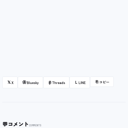
⎘
コピー
𝕏
🦋
@
L
X
Bluesky
Threads
LINE
💬
コメント
COMMENTS