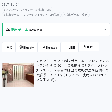
2017.11.24
#フレンチレストランからの脱出 攻略
#脱出ゲーム フレンチレストランからの脱出
#脱出ゲーム 攻略
🎮
→
脱出ゲーム
の攻略記事
⎘
コピー
𝕏
🦋
@
L
X
Bluesky
Threads
LINE
ファンキーランドの脱出ゲーム「フレンチレス
トランからの脱出」の攻略その6です。フレン
チレストランからの脱出の攻略方法を画像付き
で解説しています(ドライバー使用～緑のコイ
ン入手まで)。