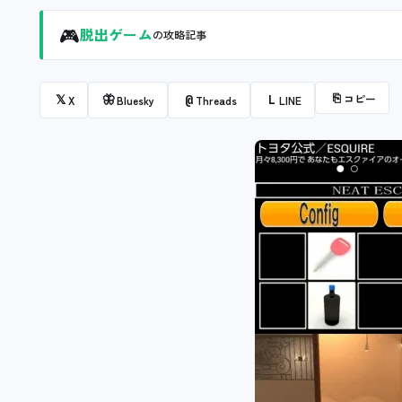
🎮
脱出ゲーム
の攻略記事
⎘
コピー
𝕏
🦋
@
L
X
Bluesky
Threads
LINE