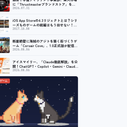
に「Thrustmasterブランドストア」をオ
ープン。記念キャンペーンでポイントアッ
2026.07.31
プ。 レーシング／フライトシム向けコント
ローラーを中心に、幅広くラインナップ
iOS App Storeの4.3リジェクトとは？シリ
ーズものゲームの続編はもう出せない！？
脱出ゲームで相次ぐリジェクト
2017.10.08
断崖絶壁に海賊のアジトを築く街づくりゲ
ーム「Corsair Cove」、1.0正式版が配信開
始！
2026.08.06
アイスマイリー、「Claude徹底解説」を公
開！ChatGPT・Copilot・Gemini・Claude
を機能別／業務別に比較―自社に合う生成
2026.08.06
AIの選び方がわかる実践ガイド
のゲーム