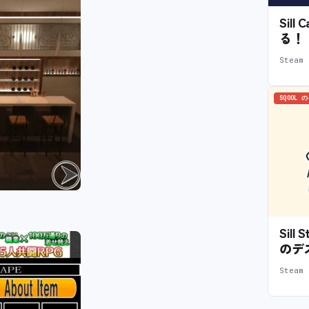
Sil
る！
Stea
SQOOL 
Sil
のデ
Stea