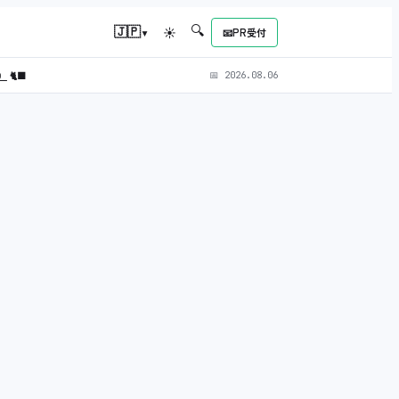
🔍
▾
🇯🇵
☀
📧
PR受付
L）
🐈‍⬛
📅
2026.08.06