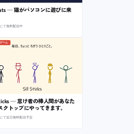
l Cats — 猫がパソコンに遊びに来
m にて無料配信中
のゲーム
l Sticks — 怠け者の棒人間があなた
スクトップにやってきます。
m にて近日無料配信予定