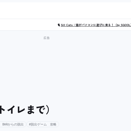
🐈
Sill Cats：猫がパソコンに遊びに来る！（by SQOO
（トイレまで）
 BARからの脱出
#脱出ゲーム 攻略