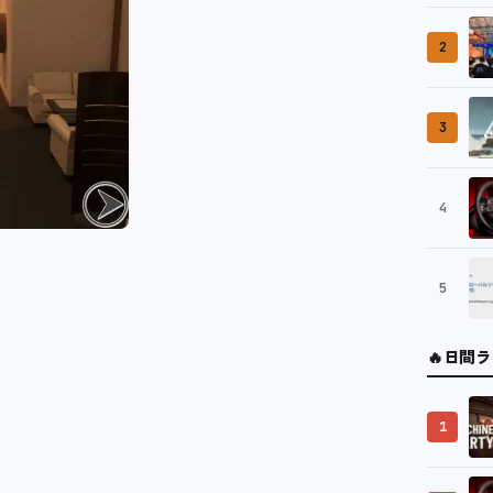
2
3
4
5
🔥
日間ラ
1