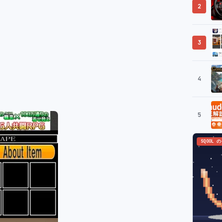
2
3
4
5
SQOOL 