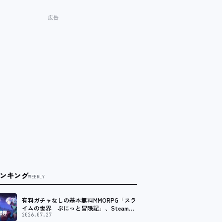
ンキング
WEEKLY
有料ガチャなしの基本無料MMORPG「スラ
イムの世界 ぷにっと冒険記」、Steam向
けの無料体験版が8月末に配信決定
2026.07.27