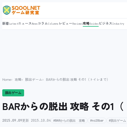
新着
ニュース
コラム
レビュー
攻略
ビジネス
Latest
News
Columns
Reviews
Guides
Industry
Home
攻略
脱出ゲーム
BARからの脱出 攻略 その1（トイレまで）
脱出ゲーム
BARからの脱出 攻略 その1
2015.09.09
更新 2015.10.04
#BARからの脱出 攻略
#no20bar
#脱出ゲーム