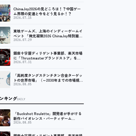
ChinaJoy2026の見どころは！？中国ゲー
ム界隈の変遷と今をどう見るか！？
2026.07.15
東映ゲームズ、上海のインディーゲームイ
ベント 「微光凝聚2026 ChinaJoy特別篇」
に登壇！
2026.07.29
銀座十字屋ディリゲント事業部、楽天市場
に「Thrustmasterブランドストア」をオ
ープン。記念キャンペーンでポイントアッ
2026.07.31
プ。 レーシング／フライトシム向けコント
ローラーを中心に、幅広くラインナップ
「高純度タングステンチタン合金ターゲッ
トの世界市場」（～2030年までの市場規模
予測）資料を発行、年平均6.5%で成長する
2026.08.05
見込み
ンキング
DAILY
「Buckshot Roulette」開発者が手がける
新作バイオレンス・パーティゲーム
「Machine Party」がSteam向けに配信開
2026.08.05
始
銀座十字屋ディリゲント事業部、楽天市場