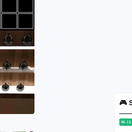
🎮
S
08.12