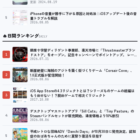
更新 2024.08.19
iPhoneの音量が勝手に下がる原因と対処法｜iOSアップデート後の音
5
量トラブルを解説
2026.08.05
🔥
日間ランキング
DAILY
銀座十字屋ディリゲント事業部、楽天市場に「Thrustmasterブラン
1
ドストア」をオープン。記念キャンペーンでポイントアップ。 レーシ
ング／フライトシム向けコントローラーを中心に、幅広くラインナッ
2026.07.31
プ
断崖絶壁に海賊のアジトを築く街づくりゲーム「Corsair Cove」、
2
1.0正式版が配信開始！
2026.08.06
iOS App Storeの4.3リジェクトとは？シリーズものゲームの続編は
3
もう出せない！？脱出ゲームで相次ぐリジェクト
2017.10.08
デスクトップマスコットアプリ「Sill Cats」と「Tiny Pasture」の
4
Steamバンドルセットが販売開始。通常価格より10%割引
2026.08.06
平成レトロな団地ADV「Danchi Days」が10月30日に発売決定。認知
5
症のおばあちゃんのために夏祭り復活を目指す