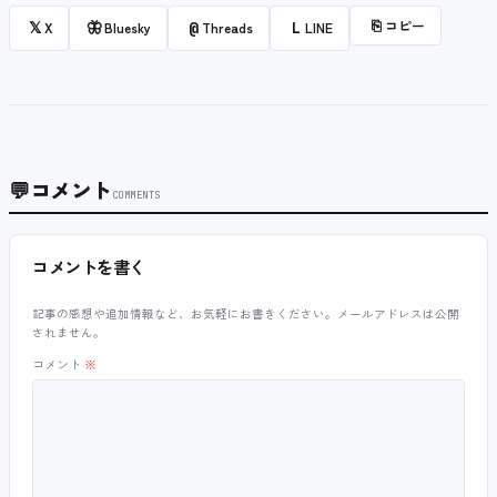
⎘
コピー
𝕏
🦋
@
L
X
Bluesky
Threads
LINE
💬
コメント
COMMENTS
コメントを書く
記事の感想や追加情報など、お気軽にお書きください。メールアドレスは公開
されません。
コメント
※