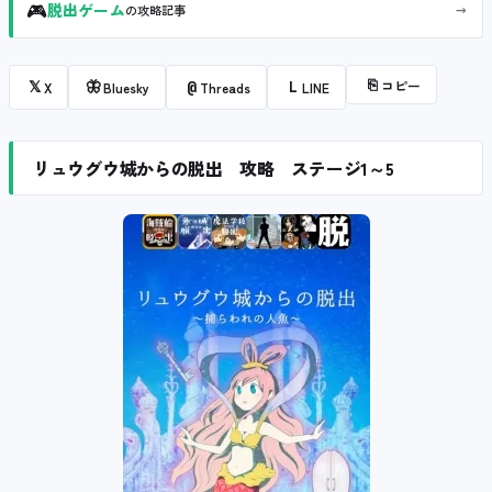
🎮
→
脱出ゲーム
の攻略記事
⎘
コピー
𝕏
🦋
@
L
X
Bluesky
Threads
LINE
リュウグウ城からの脱出 攻略 ステージ1～5