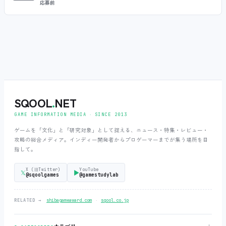
応募前
SQOOL
.
NET
GAME INFORMATION MEDIA ‧ SINCE 2013
ゲームを「文化」と「研究対象」として捉える、ニュース・特集・レビュー・
攻略の総合メディア。インディー開発者からプロゲーマーまでが集う場所を目
指して。
X (旧Twitter)
YouTube
𝕏
▶
@sqoolgames
@gamestudylab
‧
RELATED →
shibagameaward.com
sqool.co.jp