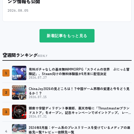
ンツ情報も公開
2026.08.05
新着記事をもっと見る
🏆
週間ランキング
WEEKLY
有料ガチャなしの基本無料MMORPG「スライムの世界 ぷにっと冒
1
険記」、Steam向けの無料体験版が8月末に配信決定
2026.07.27
ChinaJoy2026の見どころは！？中国ゲーム界隈の変遷と今をどう見
2
るか！？
2026.07.15
銀座十字屋ディリゲント事業部、楽天市場に「Thrustmasterブラン
3
ドストア」をオープン。記念キャンペーンでポイントアップ。 レーシ
ング／フライトシム向けコントローラーを中心に、幅広くラインナッ
2026.07.31
プ
2024年8月版：ゲーム系のプレスリリースを受けているメディアの連
4
絡先一覧+レビュー依頼先一覧