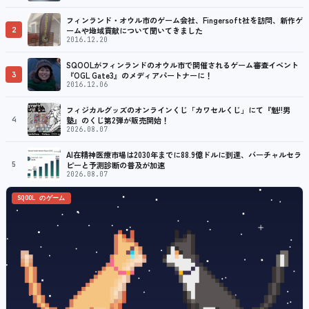
フィンランド・オウル市のゲーム会社、Fingersoft社を訪問、新作ゲ
2
ームや地域貢献について聞いてきました
2016.12.20
SQOOLがフィンランドのオウル市で開催されるゲーム審査イベント
3
『OGL Gate3』のメディアパートナーに！
2016.12.06
フィジカルグッズのオンラインくじ「カワセルくじ」にて『魁!!男
4
塾』のくじ第2弾が販売開始！
2026.08.07
AI在精神医療市場は2030年までに88.9億ドルに到達、バーチャルセラ
5
ピーと予測診断の普及が加速
2026.08.07
SQOOL のゲーム