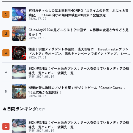
有料ガチャなしの基本無料MMORPG「スライムの世界 ぷにっと冒
1
険記」、Steam向けの無料体験版が8月末に配信決定
2026.07.27
ChinaJoy2026の見どころは！？中国ゲーム界隈の変遷と今をどう見
2
るか！？
2026.07.15
銀座十字屋ディリゲント事業部、楽天市場に「Thrustmasterブラン
3
ドストア」をオープン。記念キャンペーンでポイントアップ。 レーシ
ング／フライトシム向けコントローラーを中心に、幅広くラインナッ
2026.07.31
プ
2024年8月版：ゲーム系のプレスリリースを受けているメディアの連
4
絡先一覧+レビュー依頼先一覧
更新 2024.08.19
断崖絶壁に海賊のアジトを築く街づくりゲーム「Corsair Cove」、
5
1.0正式版が配信開始！
2026.08.06
🔥
日間ランキング
DAILY
2024年8月版：ゲーム系のプレスリリースを受けているメディアの連
1
絡先一覧+レビュー依頼先一覧
更新 2024.08.19