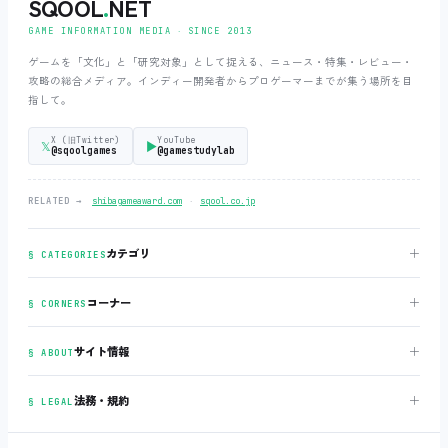
SQOOL
.
NET
GAME INFORMATION MEDIA ‧ SINCE 2013
ゲームを「文化」と「研究対象」として捉える、ニュース・特集・レビュー・
攻略の総合メディア。インディー開発者からプロゲーマーまでが集う場所を目
指して。
X (旧Twitter)
YouTube
𝕏
▶
@sqoolgames
@gamestudylab
‧
RELATED →
shibagameaward.com
sqool.co.jp
＋
カテゴリ
§ CATEGORIES
＋
コーナー
§ CORNERS
＋
サイト情報
§ ABOUT
＋
法務・規約
§ LEGAL