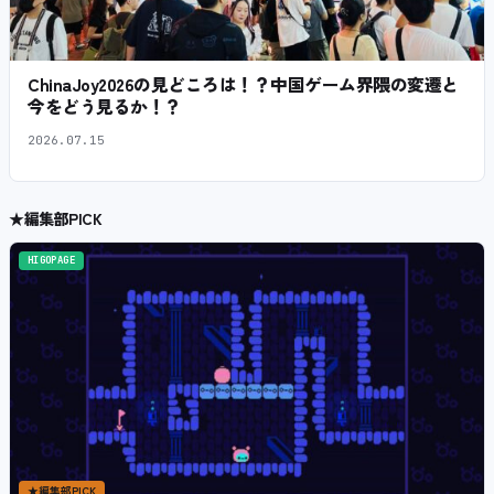
ChinaJoy2026の見どころは！？中国ゲーム界隈の変遷と
今をどう見るか！？
2026.07.15
★
編集部PICK
HIGOPAGE
★
編集部PICK