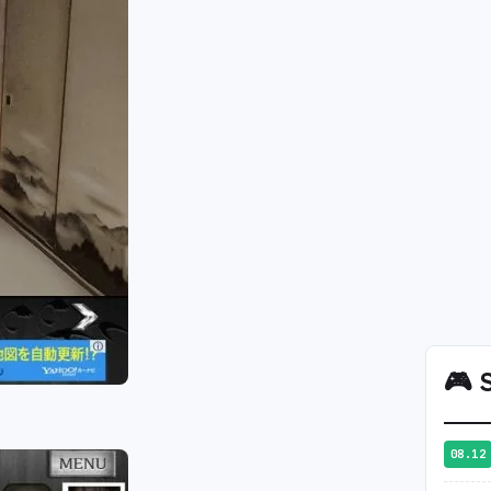
🎮
S
08.12