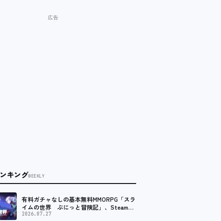
ンキング
WEEKLY
有料ガチャなしの基本無料MMORPG「スラ
イムの世界 ぷにっと冒険記」、Steam向
けの無料体験版が8月末に配信決定
2026.07.27