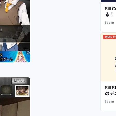
Sil
る！
Stea
SQOOL 
Sil
のデ
Stea