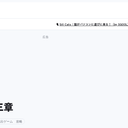
🐈
Sill Cats：猫がパソコンに遊びに来る！（by SQOO
三章
脱出ゲーム 攻略