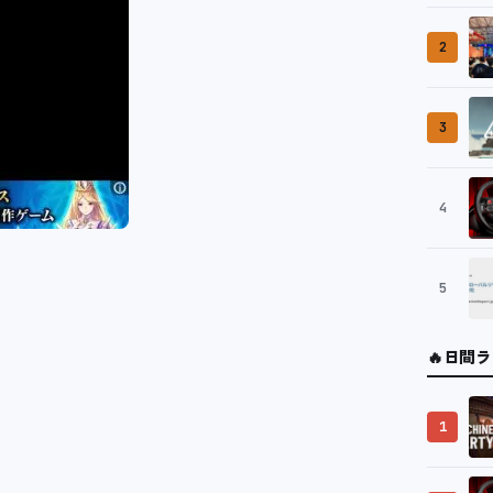
2
3
4
5
🔥
日間ラ
1