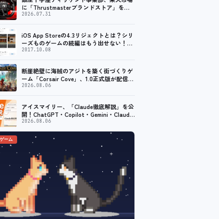
に「Thrustmasterブランドストア」をオ
ープン。記念キャンペーンでポイントアッ
2026.07.31
プ。 レーシング／フライトシム向けコント
ローラーを中心に、幅広くラインナップ
iOS App Storeの4.3リジェクトとは？シリ
ーズものゲームの続編はもう出せない！？
脱出ゲームで相次ぐリジェクト
2017.10.08
断崖絶壁に海賊のアジトを築く街づくりゲ
ーム「Corsair Cove」、1.0正式版が配信開
始！
2026.08.06
アイスマイリー、「Claude徹底解説」を公
開！ChatGPT・Copilot・Gemini・Claude
を機能別／業務別に比較―自社に合う生成
2026.08.06
AIの選び方がわかる実践ガイド
のゲーム