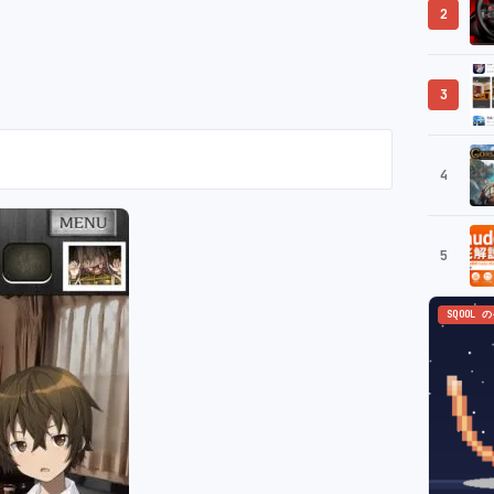
2
3
4
5
SQOOL 