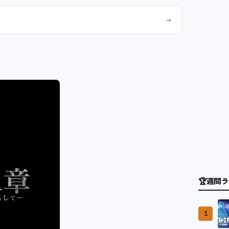
→
🏆
週間ラ
1