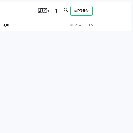
🔍
▾
🇯🇵
☀
📧
PR受付
L）
🐈‍⬛
📅
2026.08.06