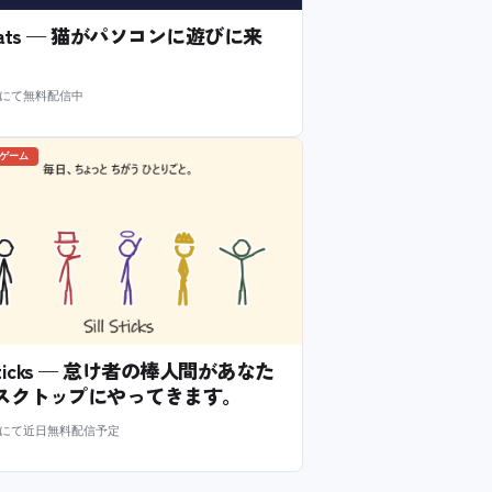
l Cats — 猫がパソコンに遊びに来
m にて無料配信中
のゲーム
l Sticks — 怠け者の棒人間があなた
スクトップにやってきます。
m にて近日無料配信予定