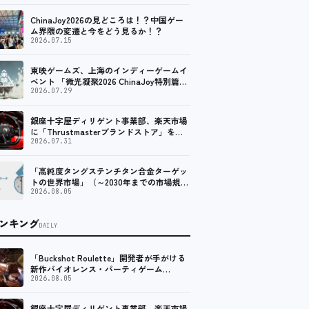
ChinaJoy2026の見どころは！？中国ゲー
ム界隈の変遷と今をどう見るか！？
2026.07.15
東映ゲームズ、上海のインディーゲームイ
ベント 「微光凝聚2026 ChinaJoy特別篇」
に登壇！
2026.07.29
銀座十字屋ディリゲント事業部、楽天市場
に「Thrustmasterブランドストア」をオ
ープン。記念キャンペーンでポイントアッ
2026.07.31
プ。 レーシング／フライトシム向けコント
ローラーを中心に、幅広くラインナップ
「高純度タングステンチタン合金ターゲッ
トの世界市場」（～2030年までの市場規模
予測）資料を発行、年平均6.5%で成長する
2026.08.05
見込み
ンキング
DAILY
「Buckshot Roulette」開発者が手がける
新作バイオレンス・パーティゲーム
「Machine Party」がSteam向けに配信開
2026.08.05
始
銀座十字屋ディリゲント事業部、楽天市場