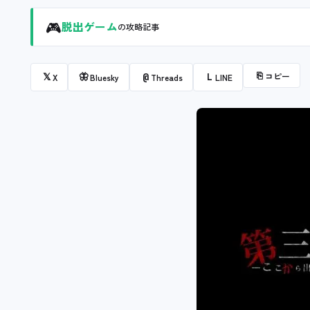
🎮
脱出ゲーム
の攻略記事
⎘
コピー
𝕏
🦋
@
L
X
Bluesky
Threads
LINE