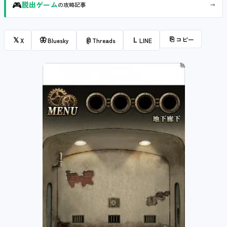
🎮
→
脱出ゲーム
の攻略記事
⎘
コピー
𝕏
🦋
@
L
X
Bluesky
Threads
LINE