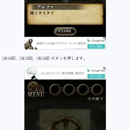
(右)4回、(左)3回、(右)4回 ボタンを押します。