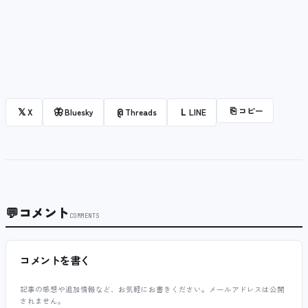
⎘
コピー
𝕏
🦋
@
L
X
Bluesky
Threads
LINE
💬
コメント
COMMENTS
コメントを書く
記事の感想や追加情報など、お気軽にお書きください。メールアドレスは公開
されません。