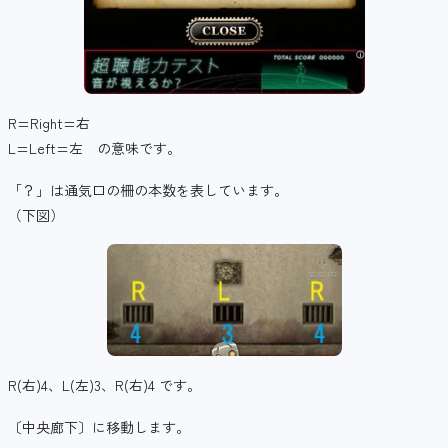
R=Right=右
L=Left=左 の意味です。
「？」は通気口の柵の本数を表しています。
（下図）
R(右)4、L(左)3、R(右)4 です。
〔中央廊下〕に移動します。