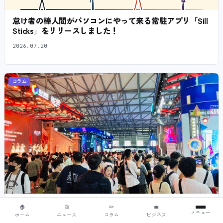
怠け者の棒人間がパソコンにやって来る常駐アプリ「Sill
Sticks」をリリースしました！
2026.07.20
コラム
ChinaJoy2026の見どころは！？中国ゲーム界隈の変遷と
🏠
📰
✏️
💼
メニュー
今をどう見るか！？
ホーム
ニュース
コラム
ビジネス