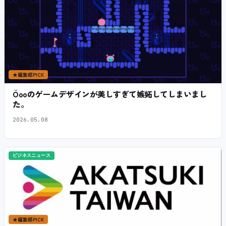
★
編集部PICK
Öooのゲームデザインが美しすぎて嫉妬してしまいまし
た。
2026.05.08
ビジネスニュース
★
編集部PICK