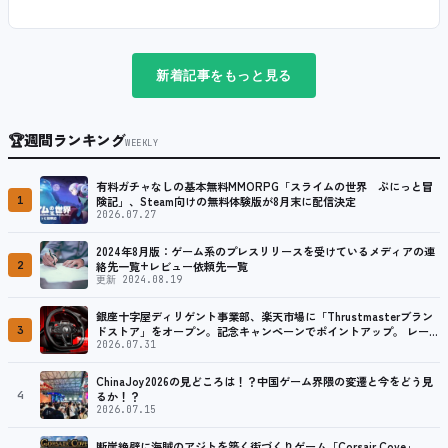
新着記事をもっと見る
🏆
週間ランキング
WEEKLY
有料ガチャなしの基本無料MMORPG「スライムの世界 ぷにっと冒
1
険記」、Steam向けの無料体験版が8月末に配信決定
2026.07.27
2024年8月版：ゲーム系のプレスリリースを受けているメディアの連
2
絡先一覧+レビュー依頼先一覧
更新 2024.08.19
銀座十字屋ディリゲント事業部、楽天市場に「Thrustmasterブラン
3
ドストア」をオープン。記念キャンペーンでポイントアップ。 レーシ
ング／フライトシム向けコントローラーを中心に、幅広くラインナッ
2026.07.31
プ
ChinaJoy2026の見どころは！？中国ゲーム界隈の変遷と今をどう見
4
るか！？
2026.07.15
断崖絶壁に海賊のアジトを築く街づくりゲーム「Corsair Cove」、