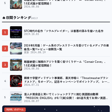
5
1.0正式版が配信開始！
2026.08.06
🔥
日間ランキング
DAILY
SFC時代の名作「ソウルブレイダー」は善悪の深みを描いた名作
1
2019.10.03
2024年8月版：ゲーム系のプレスリリースを受けているメディアの連
2
絡先一覧+レビュー依頼先一覧
更新 2024.08.19
断崖絶壁に海賊のアジトを築く街づくりゲーム「Corsair Cove」、
3
1.0正式版が配信開始！
2026.08.06
銀座十字屋ディリゲント事業部、楽天市場に「Thrustmasterブラン
4
ドストア」をオープン。記念キャンペーンでポイントアップ。 レーシ
ング／フライトシム向けコントローラーを中心に、幅広くラインナッ
2026.07.31
プ
芸人が英会話と笑いでミッションクリアに挑む英語脱出動画
5
『MISSION: ENGLISH』が8/7(金)公開！ -全6話を見てお笑い英語ラ
イブ券が当たるXキャンペーンも開催！-
2026.08.07
SQOOL のゲーム