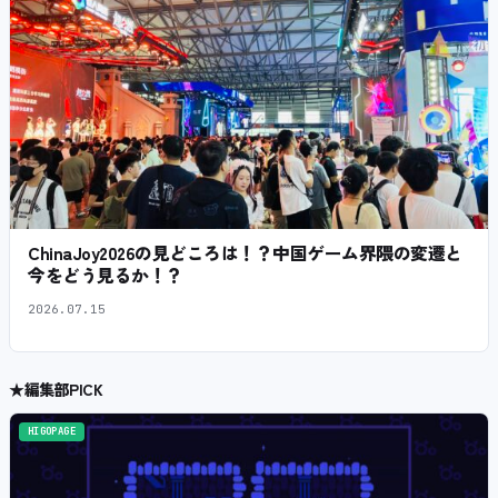
ChinaJoy2026の見どころは！？中国ゲーム界隈の変遷と
今をどう見るか！？
2026.07.15
★
編集部PICK
HIGOPAGE