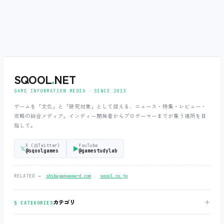
SQOOL
.
NET
GAME INFORMATION MEDIA ‧ SINCE 2013
ゲームを「文化」と「研究対象」として捉える、ニュース・特集・レビュー・
攻略の総合メディア。インディー開発者からプロゲーマーまでが集う場所を目
指して。
X (旧Twitter)
YouTube
𝕏
▶
@sqoolgames
@gamestudylab
‧
RELATED →
shibagameaward.com
sqool.co.jp
＋
カテゴリ
§ CATEGORIES