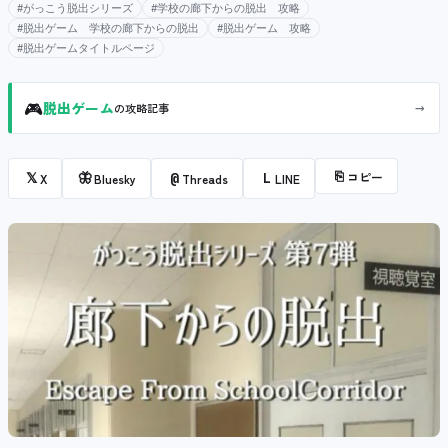
#がっこう脱出シリーズ
#学校の廊下からの脱出 攻略
#脱出ゲーム 学校の廊下からの脱出
#脱出ゲーム 攻略
#脱出ゲームタイトルページ
🎮
→
脱出ゲーム
の攻略記事
⎘
コピー
𝕏
🦋
@
L
X
Bluesky
Threads
LINE