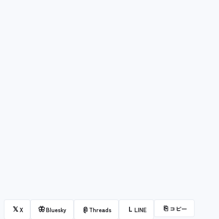
⎘
コピー
𝕏
🦋
@
L
X
Bluesky
Threads
LINE