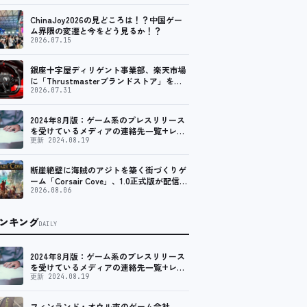
ChinaJoy2026の見どころは！？中国ゲー
ム界隈の変遷と今をどう見るか！？
2026.07.15
銀座十字屋ディリゲント事業部、楽天市場
に「Thrustmasterブランドストア」をオ
ープン。記念キャンペーンでポイントアッ
2026.07.31
プ。 レーシング／フライトシム向けコント
ローラーを中心に、幅広くラインナップ
2024年8月版：ゲーム系のプレスリリース
を受けているメディアの連絡先一覧+レビ
ュー依頼先一覧
更新 2024.08.19
断崖絶壁に海賊のアジトを築く街づくりゲ
ーム「Corsair Cove」、1.0正式版が配信開
始！
2026.08.06
ンキング
DAILY
2024年8月版：ゲーム系のプレスリリース
を受けているメディアの連絡先一覧+レビ
ュー依頼先一覧
更新 2024.08.19
フィンランド・オウル市のゲーム会社、