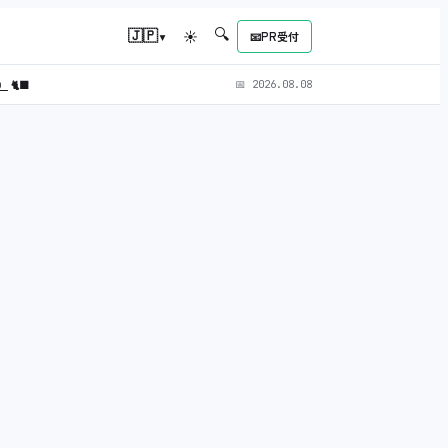
🔍
▾
🇯🇵
☀
📧
PR受付
L）
🐈‍⬛
📅
2026.08.08