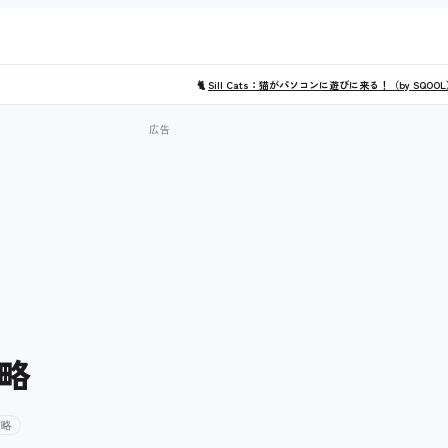
🐈
Sill Cats：猫がパソコンに遊びに来る！（by SQOO
攻略
攻略