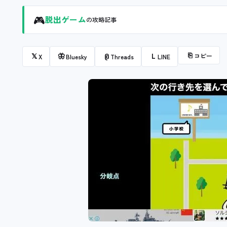
🎮
脱出ゲーム
の攻略記事
⎘
コピー
𝕏
🦋
@
L
X
Bluesky
Threads
LINE