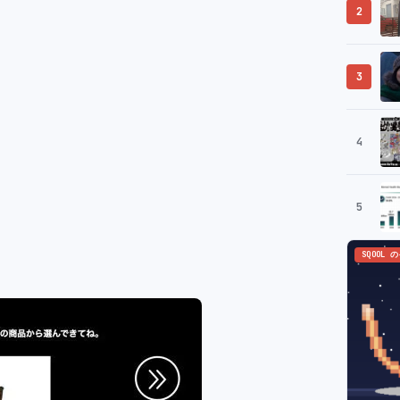
2
3
4
5
SQOOL 