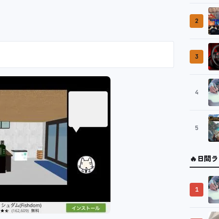
2
3
4
5
🔥
日間ラ
1