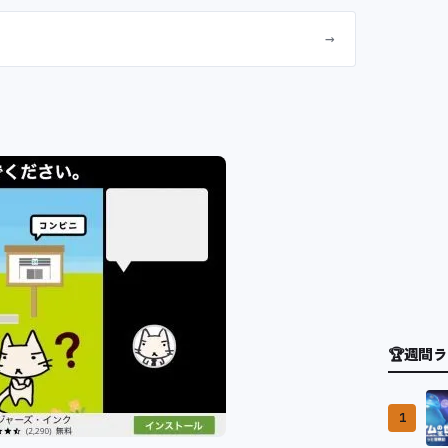
→
🏆
週間ラ
1