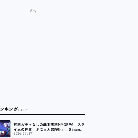
ンキング
WEEKLY
有料ガチャなしの基本無料MMORPG「スラ
イムの世界 ぷにっと冒険記」、Steam向
けの無料体験版が8月末に配信決定
2026.07.27