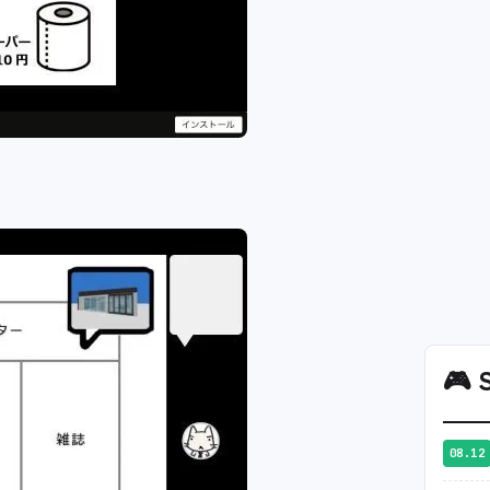
🎮
S
08.12