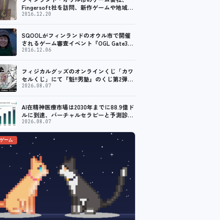
Fingersoft社を訪問、新作ゲームや地域貢
献について聞いてきました
2016.12.20
SQOOLがフィンランドのオウル市で開催
されるゲーム審査イベント『OGL Gate3』
のメディアパートナーに！
2016.12.06
フィジカルグッズのオンラインくじ「カワ
セルくじ」にて『魁!!男塾』のくじ第2弾が
販売開始！
2026.08.07
AI在精神医療市場は2030年までに88.9億ド
ルに到達、バーチャルセラピーと予測診断
の普及が加速
2026.08.07
のゲーム