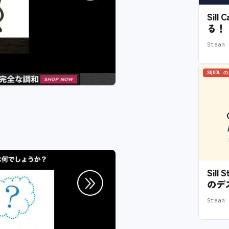
Sil
る！
Stea
SQOOL 
Sil
のデ
Stea