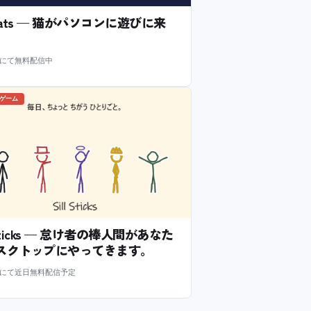
l Cats — 猫がパソコンに遊びに来
m にて無料配信中
のゲーム
l Sticks — 怠け者の棒人間があなた
スクトップにやってきます。
m にて近日無料配信予定