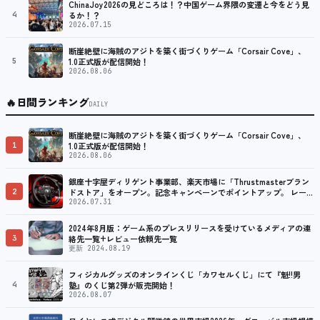
ChinaJoy2026の見どころは！？中国ゲーム界隈の変遷と今をどう見
4
るか！？
2026.07.15
断崖絶壁に海賊のアジトを築く街づくりゲーム「Corsair Cove」、
5
1.0正式版が配信開始！
2026.08.06
🔥
日間ランキング
DAILY
断崖絶壁に海賊のアジトを築く街づくりゲーム「Corsair Cove」、
1
1.0正式版が配信開始！
2026.08.06
銀座十字屋ディリゲント事業部、楽天市場に「Thrustmasterブラン
2
ドストア」をオープン。記念キャンペーンでポイントアップ。 レーシ
ング／フライトシム向けコントローラーを中心に、幅広くラインナッ
2026.07.31
プ
2024年8月版：ゲーム系のプレスリリースを受けているメディアの連
3
絡先一覧+レビュー依頼先一覧
更新 2024.08.19
フィジカルグッズのオンラインくじ「カワセルくじ」にて『魁!!男
4
塾』のくじ第2弾が販売開始！
2026.08.07