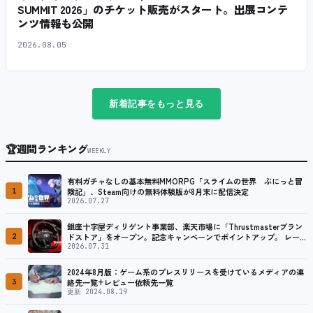
SUMMIT 2026」のチケット販売がスタート。出展コンテ
ンツ情報も公開
2026.08.05
新着記事をもっと見る
🏆
週間ランキング
WEEKLY
有料ガチャなしの基本無料MMORPG「スライムの世界 ぷにっと冒
1
険記」、Steam向けの無料体験版が8月末に配信決定
2026.07.27
銀座十字屋ディリゲント事業部、楽天市場に「Thrustmasterブラン
2
ドストア」をオープン。記念キャンペーンでポイントアップ。 レーシ
ング／フライトシム向けコントローラーを中心に、幅広くラインナッ
2026.07.31
プ
2024年8月版：ゲーム系のプレスリリースを受けているメディアの連
3
絡先一覧+レビュー依頼先一覧
更新 2024.08.19