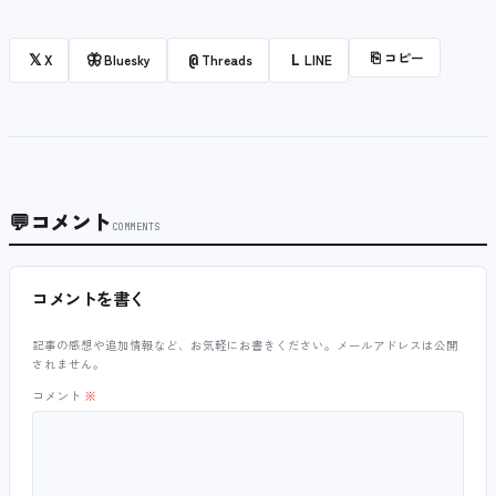
⎘
コピー
𝕏
🦋
@
L
X
Bluesky
Threads
LINE
💬
コメント
COMMENTS
コメントを書く
記事の感想や追加情報など、お気軽にお書きください。メールアドレスは公開
されません。
コメント
※