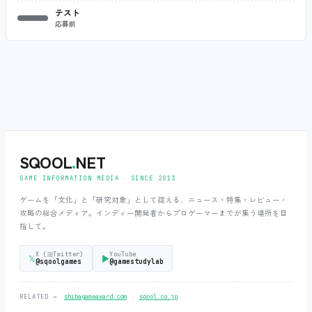
テスト
応募前
SQOOL
.
NET
GAME INFORMATION MEDIA ‧ SINCE 2013
ゲームを「文化」と「研究対象」として捉える、ニュース・特集・レビュー・
攻略の総合メディア。インディー開発者からプロゲーマーまでが集う場所を目
指して。
X (旧Twitter)
YouTube
𝕏
▶
@sqoolgames
@gamestudylab
‧
RELATED →
shibagameaward.com
sqool.co.jp