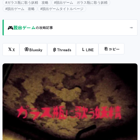
#ガラス瓶に歌う妖精 攻略
#脱出ゲーム ガラス瓶に歌う妖精
#脱出ゲーム 攻略
#脱出ゲームタイトルページ
🎮
→
脱出ゲーム
の攻略記事
⎘
コピー
𝕏
🦋
@
L
X
Bluesky
Threads
LINE